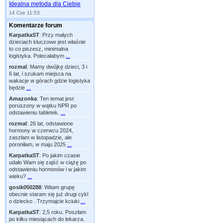
Idealna metoda dla Ciebie
14 Cze 11:53
Komentarze forum
KarpatkaST
:
Przy małych
dzieciach kluczowe jest właśnie
to co piszesz, minimalna
logistyka. Polecałabym
...
rozmal
:
Mamy dwójkę dzieci, 3 i
6 lat, i szukam miejsca na
wakacje w górach gdzie logistyka
będzie
...
Amazonka
:
Ten temat jest
poruszony w wątku NPR po
odstawieniu tabletek.
...
rozmal
:
26 lat, odstawione
hormony w czerwcu 2024,
zaszłam w listopadzie, ale
poroniłam, w maju 2025
...
KarpatkaST
:
Po jakim czasie
udało Wam się zajść w ciążę po
odstawieniu hormonów i w jakim
wieku?
...
gosik050288
:
Witam grupę
obecnie staram się już drugi cykl
o dziecko . Trzymajcie kciuki
...
KarpatkaST
:
2,5 roku. Poszłam
po kilku miesiącach do lekarza.