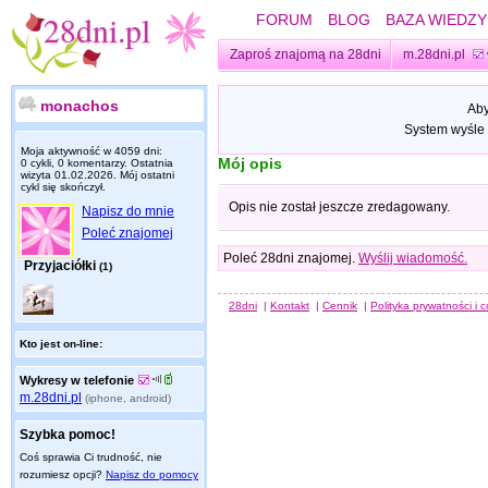
FORUM
BLOG
BAZA WIEDZY
Zaproś znajomą na 28dni
m.28dni.pl
monachos
Aby
System wyśle 
Moja aktywność w 4059 dni:
Mój opis
0 cykli, 0 komentarzy. Ostatnia
wizyta
01.02.2026
. Mój ostatni
cykl się skończył.
Opis nie został jeszcze zredagowany.
Napisz do mnie
Poleć znajomej
Poleć 28dni znajomej.
Wyślij wiadomość.
Przyjaciółki
(1)
28dni
|
Kontakt
|
Cennik
|
Polityka prywatności i 
Kto jest on-line:
Wykresy w telefonie
m.28dni.pl
(iphone, android)
Szybka pomoc!
Coś sprawia Ci trudność, nie
rozumiesz opcji?
Napisz do pomocy