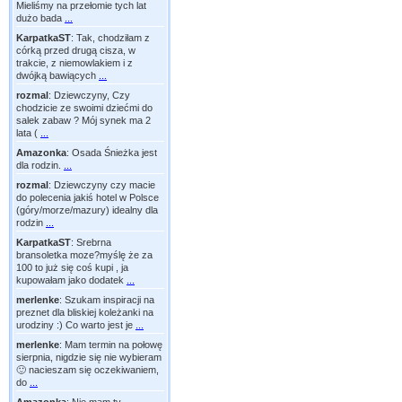
Mieliśmy na przełomie tych lat
dużo bada
...
KarpatkaST
:
Tak, chodziłam z
córką przed drugą cisza, w
trakcie, z niemowlakiem i z
dwójką bawiących
...
rozmal
:
Dziewczyny, Czy
chodzicie ze swoimi dziećmi do
salek zabaw ? Mój synek ma 2
lata (
...
Amazonka
:
Osada Śnieżka jest
dla rodzin.
...
rozmal
:
Dziewczyny czy macie
do polecenia jakiś hotel w Polsce
(góry/morze/mazury) idealny dla
rodzin
...
KarpatkaST
:
Srebrna
bransoletka moze?myślę że za
100 to już się coś kupi , ja
kupowałam jako dodatek
...
merlenke
:
Szukam inspiracji na
preznet dla bliskiej koleżanki na
urodziny :) Co warto jest je
...
merlenke
:
Mam termin na połowę
sierpnia, nigdzie się nie wybieram
🙂 nacieszam się oczekiwaniem,
do
...