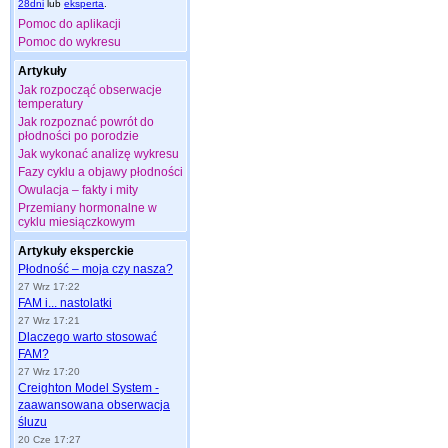
28dni
lub
eksperta
.
Pomoc do aplikacji
Pomoc do wykresu
Artykuły
Jak rozpocząć obserwacje
temperatury
Jak rozpoznać powrót do
płodności po porodzie
Jak wykonać analizę wykresu
Fazy cyklu a objawy płodności
Owulacja – fakty i mity
Przemiany hormonalne w
cyklu miesiączkowym
Artykuły eksperckie
Płodność – moja czy nasza?
27 Wrz 17:22
FAM i... nastolatki
27 Wrz 17:21
Dlaczego warto stosować
FAM?
27 Wrz 17:20
Creighton Model System -
zaawansowana obserwacja
śluzu
20 Cze 17:27