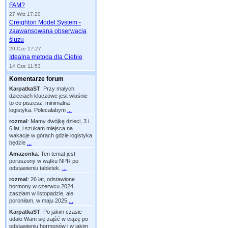
FAM?
27 Wrz 17:20
Creighton Model System -
zaawansowana obserwacja
śluzu
20 Cze 17:27
Idealna metoda dla Ciebie
14 Cze 11:53
Komentarze forum
KarpatkaST
:
Przy małych
dzieciach kluczowe jest właśnie
to co piszesz, minimalna
logistyka. Polecałabym
...
rozmal
:
Mamy dwójkę dzieci, 3 i
6 lat, i szukam miejsca na
wakacje w górach gdzie logistyka
będzie
...
Amazonka
:
Ten temat jest
poruszony w wątku NPR po
odstawieniu tabletek.
...
rozmal
:
26 lat, odstawione
hormony w czerwcu 2024,
zaszłam w listopadzie, ale
poroniłam, w maju 2025
...
KarpatkaST
:
Po jakim czasie
udało Wam się zajść w ciążę po
odstawieniu hormonów i w jakim