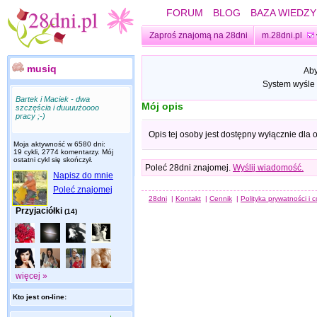
FORUM
BLOG
BAZA WIEDZY
Zaproś znajomą na 28dni
m.28dni.pl
musiq
Aby
System wyśle 
Bartek i Maciek - dwa
Mój opis
szczęścia i duuuużoooo
pracy ;-)
Opis tej osoby jest dostępny wyłącznie dla
Moja aktywność w 6580 dni:
19 cykli, 2774 komentarzy. Mój
ostatni cykl się skończył.
Poleć 28dni znajomej.
Wyślij wiadomość.
Napisz do mnie
Poleć znajomej
28dni
|
Kontakt
|
Cennik
|
Polityka prywatności i 
Przyjaciółki
(14)
więcej »
Kto jest on-line: