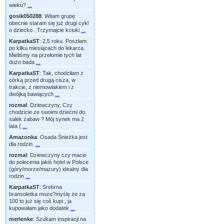
wieku?
...
gosik050288
:
Witam grupę
obecnie staram się już drugi cykl
o dziecko . Trzymajcie kciuki
...
KarpatkaST
:
2,5 roku. Poszłam
po kilku miesiącach do lekarza.
Mieliśmy na przełomie tych lat
dużo bada
...
KarpatkaST
:
Tak, chodziłam z
córką przed drugą cisza, w
trakcie, z niemowlakiem i z
dwójką bawiących
...
rozmal
:
Dziewczyny, Czy
chodzicie ze swoimi dziećmi do
salek zabaw ? Mój synek ma 2
lata (
...
Amazonka
:
Osada Śnieżka jest
dla rodzin.
...
rozmal
:
Dziewczyny czy macie
do polecenia jakiś hotel w Polsce
(góry/morze/mazury) idealny dla
rodzin
...
KarpatkaST
:
Srebrna
bransoletka moze?myślę że za
100 to już się coś kupi , ja
kupowałam jako dodatek
...
merlenke
:
Szukam inspiracji na