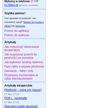
Wykresy w telefonie
m.28dni.pl
(iphone, android)
Szybka pomoc!
Coś sprawia Ci trudność, nie
rozumiesz opcji?
Napisz do pomocy
28dni
lub
eksperta
.
Pomoc do aplikacji
Pomoc do wykresu
Artykuły
Jak rozpocząć obserwacje
temperatury
Jak rozpoznać powrót do
płodności po porodzie
Jak wykonać analizę wykresu
Fazy cyklu a objawy płodności
Owulacja – fakty i mity
Przemiany hormonalne w
cyklu miesiączkowym
Artykuły eksperckie
Płodność – moja czy nasza?
27 Wrz 17:22
FAM i... nastolatki
27 Wrz 17:21
Dlaczego warto stosować