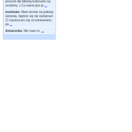
preznet dla bliskiej koleżanki na
urodziny :) Co warto jest je
...
merlenke
:
Mam termin na połowę
sierpnia, nigdzie się nie wybieram
🙂 nacieszam się oczekiwaniem,
do
...
Amazonka
:
Nie mam tv.
...