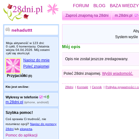
FORUM
BLOG
BAZA WIEDZY
Zaproś znajomą na 28dni
m.28dni.pl
nehaduttt
Aby
System wyśle 
Moja aktywność w 123 dni:
Mój opis
0 cykli, 0 komentarzy. Ostatnia
wizyta
04.04.2026
. Mój ostatni
cykl się skończył.
Opis nie został jeszcze zredagowany.
Napisz do mnie
Poleć znajomej
Poleć 28dni znajomej.
Wyślij wiadomość.
Przyjaciółki
(0)
Kto jest on-line:
28dni
|
Kontakt
|
Cennik
|
Polityka prywatności i 
Wykresy w telefonie
m.28dni.pl
(iphone, android)
Szybka pomoc!
Coś sprawia Ci trudność, nie
rozumiesz opcji?
Napisz do pomocy
28dni
lub
eksperta
.
Pomoc do aplikacji