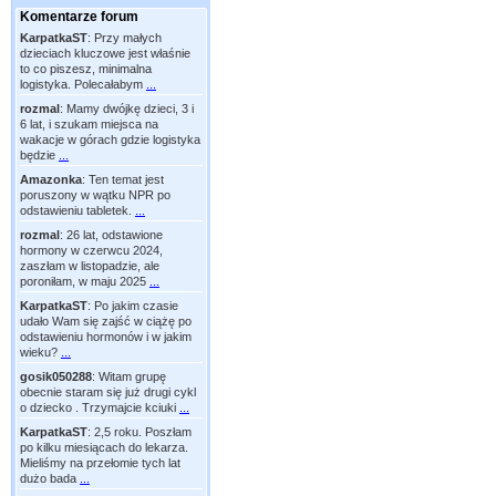
Komentarze forum
KarpatkaST
:
Przy małych
dzieciach kluczowe jest właśnie
to co piszesz, minimalna
logistyka. Polecałabym
...
rozmal
:
Mamy dwójkę dzieci, 3 i
6 lat, i szukam miejsca na
wakacje w górach gdzie logistyka
będzie
...
Amazonka
:
Ten temat jest
poruszony w wątku NPR po
odstawieniu tabletek.
...
rozmal
:
26 lat, odstawione
hormony w czerwcu 2024,
zaszłam w listopadzie, ale
poroniłam, w maju 2025
...
KarpatkaST
:
Po jakim czasie
udało Wam się zajść w ciążę po
odstawieniu hormonów i w jakim
wieku?
...
gosik050288
:
Witam grupę
obecnie staram się już drugi cykl
o dziecko . Trzymajcie kciuki
...
KarpatkaST
:
2,5 roku. Poszłam
po kilku miesiącach do lekarza.
Mieliśmy na przełomie tych lat
dużo bada
...