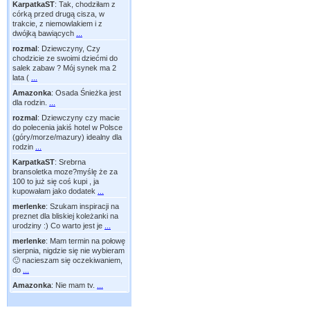
KarpatkaST
:
Tak, chodziłam z
córką przed drugą cisza, w
trakcie, z niemowlakiem i z
dwójką bawiących
...
rozmal
:
Dziewczyny, Czy
chodzicie ze swoimi dziećmi do
salek zabaw ? Mój synek ma 2
lata (
...
Amazonka
:
Osada Śnieżka jest
dla rodzin.
...
rozmal
:
Dziewczyny czy macie
do polecenia jakiś hotel w Polsce
(góry/morze/mazury) idealny dla
rodzin
...
KarpatkaST
:
Srebrna
bransoletka moze?myślę że za
100 to już się coś kupi , ja
kupowałam jako dodatek
...
merlenke
:
Szukam inspiracji na
preznet dla bliskiej koleżanki na
urodziny :) Co warto jest je
...
merlenke
:
Mam termin na połowę
sierpnia, nigdzie się nie wybieram
🙂 nacieszam się oczekiwaniem,
do
...
Amazonka
:
Nie mam tv.
...