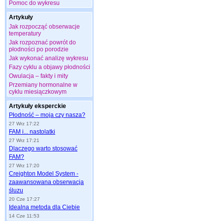
Pomoc do wykresu
Artykuły
Jak rozpocząć obserwacje
temperatury
Jak rozpoznać powrót do
płodności po porodzie
Jak wykonać analizę wykresu
Fazy cyklu a objawy płodności
Owulacja – fakty i mity
Przemiany hormonalne w
cyklu miesiączkowym
Artykuły eksperckie
Płodność – moja czy nasza?
27 Wrz 17:22
FAM i... nastolatki
27 Wrz 17:21
Dlaczego warto stosować
FAM?
27 Wrz 17:20
Creighton Model System -
zaawansowana obserwacja
śluzu
20 Cze 17:27
Idealna metoda dla Ciebie
14 Cze 11:53