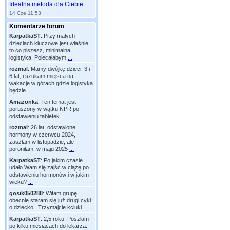
Idealna metoda dla Ciebie
14 Cze 11:53
Komentarze forum
KarpatkaST
:
Przy małych
dzieciach kluczowe jest właśnie
to co piszesz, minimalna
logistyka. Polecałabym
...
rozmal
:
Mamy dwójkę dzieci, 3 i
6 lat, i szukam miejsca na
wakacje w górach gdzie logistyka
będzie
...
Amazonka
:
Ten temat jest
poruszony w wątku NPR po
odstawieniu tabletek.
...
rozmal
:
26 lat, odstawione
hormony w czerwcu 2024,
zaszłam w listopadzie, ale
poroniłam, w maju 2025
...
KarpatkaST
:
Po jakim czasie
udało Wam się zajść w ciążę po
odstawieniu hormonów i w jakim
wieku?
...
gosik050288
:
Witam grupę
obecnie staram się już drugi cykl
o dziecko . Trzymajcie kciuki
...
KarpatkaST
:
2,5 roku. Poszłam
po kilku miesiącach do lekarza.