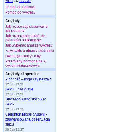
28dni
lub
eksperta
.
Pomoc do aplikacji
Pomoc do wykresu
Artykuły
Jak rozpocząć obserwacje
temperatury
Jak rozpoznać powrót do
płodności po porodzie
Jak wykonać analizę wykresu
Fazy cyklu a objawy płodności
Owulacja – fakty i mity
Przemiany hormonalne w
cyklu miesiączkowym
Artykuły eksperckie
Płodność – moja czy nasza?
27 Wrz 17:22
FAM i... nastolatki
27 Wrz 17:21
Dlaczego warto stosować
FAM?
27 Wrz 17:20
Creighton Model System -
zaawansowana obserwacja
śluzu
20 Cze 17:27