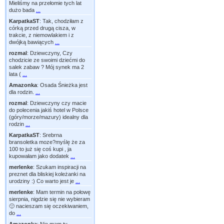
Mieliśmy na przełomie tych lat
dużo bada
...
KarpatkaST
:
Tak, chodziłam z
córką przed drugą cisza, w
trakcie, z niemowlakiem i z
dwójką bawiących
...
rozmal
:
Dziewczyny, Czy
chodzicie ze swoimi dziećmi do
salek zabaw ? Mój synek ma 2
lata (
...
Amazonka
:
Osada Śnieżka jest
dla rodzin.
...
rozmal
:
Dziewczyny czy macie
do polecenia jakiś hotel w Polsce
(góry/morze/mazury) idealny dla
rodzin
...
KarpatkaST
:
Srebrna
bransoletka moze?myślę że za
100 to już się coś kupi , ja
kupowałam jako dodatek
...
merlenke
:
Szukam inspiracji na
preznet dla bliskiej koleżanki na
urodziny :) Co warto jest je
...
merlenke
:
Mam termin na połowę
sierpnia, nigdzie się nie wybieram
🙂 nacieszam się oczekiwaniem,
do
...