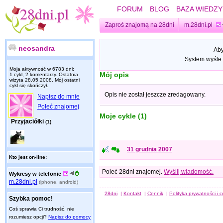
FORUM
BLOG
BAZA WIEDZY
Zaproś znajomą na 28dni
m.28dni.pl
neosandra
Aby
System wyśle 
Moja aktywność w 6783 dni:
Mój opis
1 cykl, 2 komentarzy. Ostatnia
wizyta
28.05.2008
. Mój ostatni
cykl się skończył.
Opis nie został jeszcze zredagowany.
Napisz do mnie
Poleć znajomej
Moje cykle (1)
Przyjaciółki
(1)
31 grudnia 2007
Kto jest on-line:
Poleć 28dni znajomej.
Wyślij wiadomość.
Wykresy w telefonie
m.28dni.pl
(iphone, android)
28dni
|
Kontakt
|
Cennik
|
Polityka prywatności i 
Szybka pomoc!
Coś sprawia Ci trudność, nie
rozumiesz opcji?
Napisz do pomocy