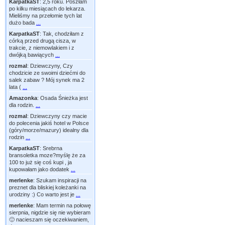
KarpatkaST
:
2,5 roku. Poszłam
po kilku miesiącach do lekarza.
Mieliśmy na przełomie tych lat
dużo bada
...
KarpatkaST
:
Tak, chodziłam z
córką przed drugą cisza, w
trakcie, z niemowlakiem i z
dwójką bawiących
...
rozmal
:
Dziewczyny, Czy
chodzicie ze swoimi dziećmi do
salek zabaw ? Mój synek ma 2
lata (
...
Amazonka
:
Osada Śnieżka jest
dla rodzin.
...
rozmal
:
Dziewczyny czy macie
do polecenia jakiś hotel w Polsce
(góry/morze/mazury) idealny dla
rodzin
...
KarpatkaST
:
Srebrna
bransoletka moze?myślę że za
100 to już się coś kupi , ja
kupowałam jako dodatek
...
merlenke
:
Szukam inspiracji na
preznet dla bliskiej koleżanki na
urodziny :) Co warto jest je
...
merlenke
:
Mam termin na połowę
sierpnia, nigdzie się nie wybieram
🙂 nacieszam się oczekiwaniem,