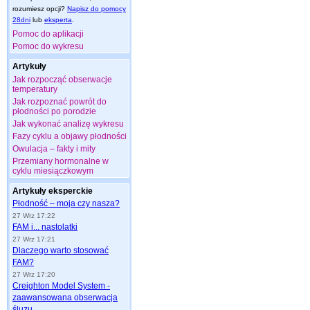
rozumiesz opcji?
Napisz do pomocy
28dni
lub
eksperta
.
Pomoc do aplikacji
Pomoc do wykresu
Artykuły
Jak rozpocząć obserwacje
temperatury
Jak rozpoznać powrót do
płodności po porodzie
Jak wykonać analizę wykresu
Fazy cyklu a objawy płodności
Owulacja – fakty i mity
Przemiany hormonalne w
cyklu miesiączkowym
Artykuły eksperckie
Płodność – moja czy nasza?
27 Wrz 17:22
FAM i... nastolatki
27 Wrz 17:21
Dlaczego warto stosować
FAM?
27 Wrz 17:20
Creighton Model System -
zaawansowana obserwacja
śluzu