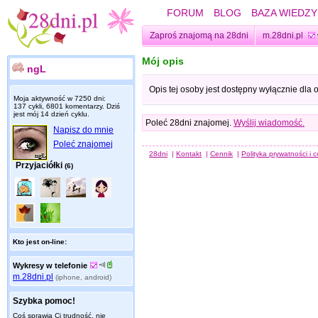
FORUM
BLOG
BAZA WIEDZY
Zaproś znajomą na 28dni
m.28dni.pl
Mój opis
ngL
Opis tej osoby jest dostępny wyłącznie dla
Moja aktywność w 7250 dni:
137 cykli, 6801 komentarzy. Dziś
jest mój 14 dzień cyklu.
Poleć 28dni znajomej.
Wyślij wiadomość.
Napisz do mnie
Poleć znajomej
28dni
|
Kontakt
|
Cennik
|
Polityka prywatności i 
Przyjaciółki
(6)
Kto jest on-line:
Wykresy w telefonie
m.28dni.pl
(iphone, android)
Szybka pomoc!
Coś sprawia Ci trudność, nie