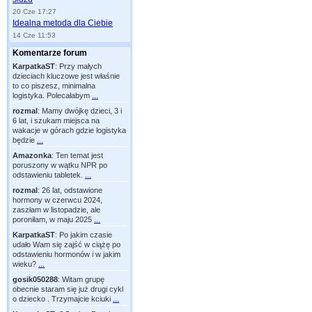
20 Cze 17:27
Idealna metoda dla Ciebie
14 Cze 11:53
Komentarze forum
KarpatkaST
:
Przy małych
dzieciach kluczowe jest właśnie
to co piszesz, minimalna
logistyka. Polecałabym
...
rozmal
:
Mamy dwójkę dzieci, 3 i
6 lat, i szukam miejsca na
wakacje w górach gdzie logistyka
będzie
...
Amazonka
:
Ten temat jest
poruszony w wątku NPR po
odstawieniu tabletek.
...
rozmal
:
26 lat, odstawione
hormony w czerwcu 2024,
zaszłam w listopadzie, ale
poroniłam, w maju 2025
...
KarpatkaST
:
Po jakim czasie
udało Wam się zajść w ciążę po
odstawieniu hormonów i w jakim
wieku?
...
gosik050288
:
Witam grupę
obecnie staram się już drugi cykl
o dziecko . Trzymajcie kciuki
...