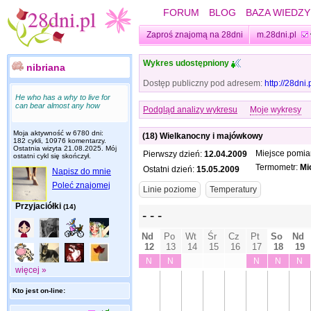
FORUM
BLOG
BAZA WIEDZY
Zaproś znajomą na 28dni
m.28dni.pl
Wykres udostępniony
nibriana
Dostęp publiczny pod adresem:
http://28dni
He who has a why to live for
can bear almost any how
Podgląd analizy wykresu
Moje wykresy
Moja aktywność w 6780 dni:
(18) Wielkanocny i majówkowy
182 cykli, 10976 komentarzy.
Ostatnia wizyta
21.08.2025
. Mój
Miejsce pomia
Pierwszy dzień:
12.04.2009
ostatni cykl się skończył.
Termometr:
Mi
Ostatni dzień:
15.05.2009
Napisz do mnie
Poleć znajomej
Przyjaciółki
(14)
więcej »
Kto jest on-line: