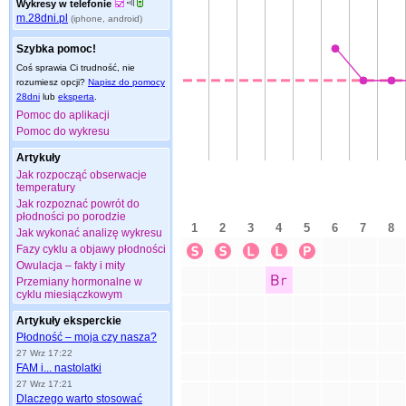
Wykresy w telefonie
m.28dni.pl
(iphone, android)
Szybka pomoc!
Coś sprawia Ci trudność, nie
rozumiesz opcji?
Napisz do pomocy
28dni
lub
eksperta
.
Pomoc do aplikacji
Pomoc do wykresu
Artykuły
Jak rozpocząć obserwacje
temperatury
Jak rozpoznać powrót do
płodności po porodzie
Jak wykonać analizę wykresu
Fazy cyklu a objawy płodności
Owulacja – fakty i mity
Przemiany hormonalne w
cyklu miesiączkowym
Artykuły eksperckie
Płodność – moja czy nasza?
27 Wrz 17:22
FAM i... nastolatki
27 Wrz 17:21
Dlaczego warto stosować