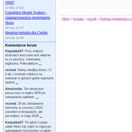
FAM?
27 Wrz 17:20
Creighton Model System -
zaawansowana obserwacja
28dni
|
Kontakt
|
Cennik
|
Polityka prywatności i 
śluzu
20 Cze 17:27
Idealna metoda dla Ciebie
14 Cze 11:53
Komentarze forum
KarpatkaST
:
Przy małych
dzieciach kluczowe jest właśnie
to co piszesz, minimalna
logistyka. Polecałabym
...
rozmal
:
Mamy dwójkę dzieci, 3 i
6 lat, i szukam miejsca na
wakacje w górach gdzie logistyka
będzie
...
Amazonka
:
Ten temat jest
poruszony w wątku NPR po
odstawieniu tabletek.
...
rozmal
:
26 lat, odstawione
hormony w czerwcu 2024,
zaszłam w listopadzie, ale
poroniłam, w maju 2025
...
KarpatkaST
:
Po jakim czasie
udało Wam się zajść w ciążę po
odstawieniu hormonów i w jakim