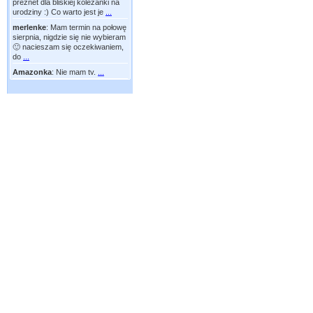
preznet dla bliskiej koleżanki na
urodziny :) Co warto jest je
...
merlenke
:
Mam termin na połowę
sierpnia, nigdzie się nie wybieram
🙂 nacieszam się oczekiwaniem,
do
...
Amazonka
:
Nie mam tv.
...