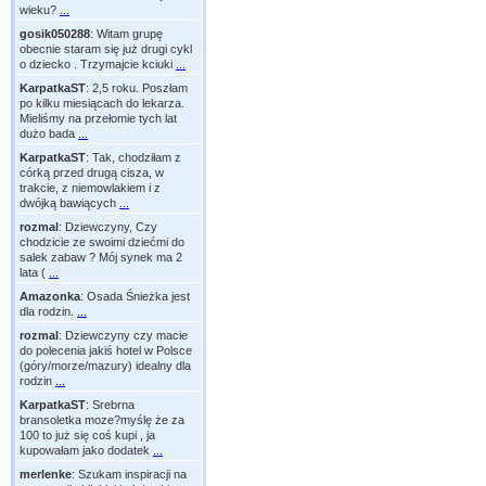
wieku?
...
gosik050288
:
Witam grupę
obecnie staram się już drugi cykl
o dziecko . Trzymajcie kciuki
...
KarpatkaST
:
2,5 roku. Poszłam
po kilku miesiącach do lekarza.
Mieliśmy na przełomie tych lat
dużo bada
...
KarpatkaST
:
Tak, chodziłam z
córką przed drugą cisza, w
trakcie, z niemowlakiem i z
dwójką bawiących
...
rozmal
:
Dziewczyny, Czy
chodzicie ze swoimi dziećmi do
salek zabaw ? Mój synek ma 2
lata (
...
Amazonka
:
Osada Śnieżka jest
dla rodzin.
...
rozmal
:
Dziewczyny czy macie
do polecenia jakiś hotel w Polsce
(góry/morze/mazury) idealny dla
rodzin
...
KarpatkaST
:
Srebrna
bransoletka moze?myślę że za
100 to już się coś kupi , ja
kupowałam jako dodatek
...
merlenke
:
Szukam inspiracji na