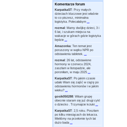
Komentarze forum
KarpatkaST
:
Przy małych
dzieciach kluczowe jest właśnie
to co piszesz, minimalna
logistyka. Polecałabym
...
rozmal
:
Mamy dwójkę dzieci, 3 i
6 lat, i szukam miejsca na
wakacje w górach gdzie logistyka
będzie
...
Amazonka
:
Ten temat jest
poruszony w wątku NPR po
odstawieniu tabletek.
...
rozmal
:
26 lat, odstawione
hormony w czerwcu 2024,
zaszłam w listopadzie, ale
poroniłam, w maju 2025
...
KarpatkaST
:
Po jakim czasie
udało Wam się zajść w ciążę po
odstawieniu hormonów i w jakim
wieku?
...
gosik050288
:
Witam grupę
obecnie staram się już drugi cykl
o dziecko . Trzymajcie kciuki
...
KarpatkaST
:
2,5 roku. Poszłam
po kilku miesiącach do lekarza.
Mieliśmy na przełomie tych lat
dużo bada
...