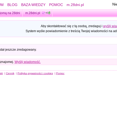
Ni
UM
BLOG
BAZA WIEDZY
POMOC
m.28dni.pl
jomą na 28dni
m.28dni.pl
Aby skontaktować się z tą osobą, zredaguj i
wyślij wi
System wyśle powiadomienie z treścią Twojej wiadomości na adr
stał jeszcze zredagowany.
 znajomej.
Wyślij wiadomość.
akt
|
Cennik
|
Polityka prywatności i cookies
|
Pomoc