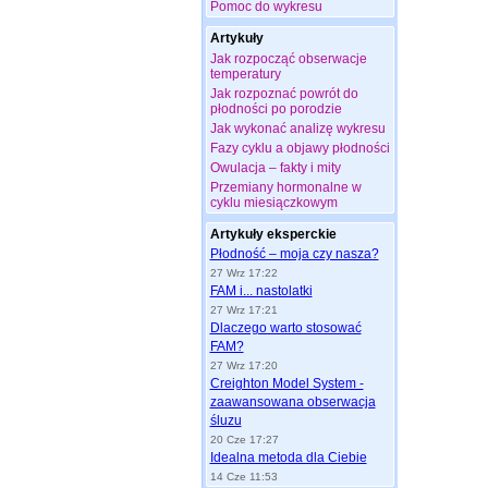
Pomoc do wykresu
Artykuły
Jak rozpocząć obserwacje
temperatury
Jak rozpoznać powrót do
płodności po porodzie
Jak wykonać analizę wykresu
Fazy cyklu a objawy płodności
Owulacja – fakty i mity
Przemiany hormonalne w
cyklu miesiączkowym
Artykuły eksperckie
Płodność – moja czy nasza?
27 Wrz 17:22
FAM i... nastolatki
27 Wrz 17:21
Dlaczego warto stosować
FAM?
27 Wrz 17:20
Creighton Model System -
zaawansowana obserwacja
śluzu
20 Cze 17:27
Idealna metoda dla Ciebie
14 Cze 11:53