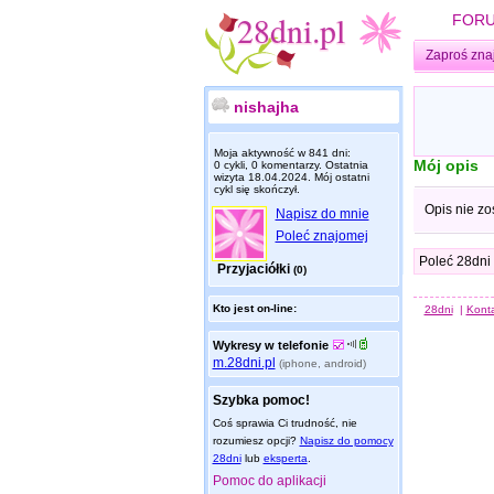
FOR
Zaproś zna
nishajha
Moja aktywność w 841 dni:
Mój opis
0 cykli, 0 komentarzy. Ostatnia
wizyta
18.04.2024
. Mój ostatni
cykl się skończył.
Opis nie zo
Napisz do mnie
Poleć znajomej
Poleć 28dni
Przyjaciółki
(0)
Kto jest on-line:
28dni
|
Kont
Wykresy w telefonie
m.28dni.pl
(iphone, android)
Szybka pomoc!
Coś sprawia Ci trudność, nie
rozumiesz opcji?
Napisz do pomocy
28dni
lub
eksperta
.
Pomoc do aplikacji