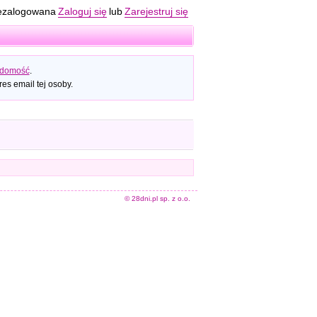
ezalogowana
Zaloguj się
lub
Zarejestruj się
adomość
.
es email tej osoby.
© 28dni.pl sp. z o.o.