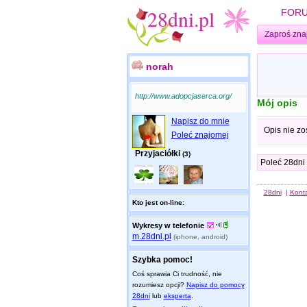
FOR
Zaproś zna
norah
http://www.adopcjaserca.org/
Mój opis
Napisz do mnie
Opis nie zo
Poleć znajomej
Przyjaciółki
(3)
Poleć 28dni
28dni
|
Kont
Kto jest on-line:
Wykresy w telefonie
m.28dni.pl
(iphone, android)
Szybka pomoc!
Coś sprawia Ci trudność, nie
rozumiesz opcji?
Napisz do pomocy
28dni
lub
eksperta
.