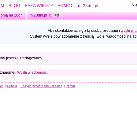
Ni
UM
BLOG
BAZA WIEDZY
POMOC
m.28dni.pl
jomą na 28dni
m.28dni.pl
Aby skontaktować się z tą osobą, zredaguj i
wyślij wi
System wyśle powiadomienie z treścią Twojej wiadomości na adr
stał jeszcze zredagowany.
 znajomej.
Wyślij wiadomość.
akt
|
Cennik
|
Polityka prywatności i cookies
|
Pomoc