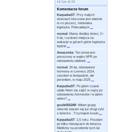
14 Cze 11:53
Komentarze forum
KarpatkaST
:
Przy małych
dzieciach kluczowe jest właśnie
to co piszesz, minimalna
logistyka. Polecałabym
...
rozmal
:
Mamy dwójkę dzieci, 3 i
6 lat, i szukam miejsca na
wakacje w górach gdzie logistyka
będzie
...
Amazonka
:
Ten temat jest
poruszony w wątku NPR po
odstawieniu tabletek.
...
rozmal
:
26 lat, odstawione
hormony w czerwcu 2024,
zaszłam w listopadzie, ale
poroniłam, w maju 2025
...
KarpatkaST
:
Po jakim czasie
udało Wam się zajść w ciążę po
odstawieniu hormonów i w jakim
wieku?
...
gosik050288
:
Witam grupę
obecnie staram się już drugi cykl
o dziecko . Trzymajcie kciuki
...
KarpatkaST
:
2,5 roku. Poszłam
po kilku miesiącach do lekarza.
Mieliśmy na przełomie tych lat