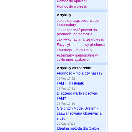
Pomoc do aplikacji
Pomoc do wykresu
Artykuły
Jak rozpocząć obserwacje
temperatury
Jak rozpoznać powrót do
płodności po porodzie
Jak wykonać analizę wykresu
Fazy cyklu a objawy płodności
Owulacja – fakty i mity
Przemiany hormonalne w
cyklu miesiączkowym
Artykuły eksperckie
Płodność – moja czy nasza?
27 Wrz 17:22
FAM i... nastolatki
27 Wrz 17:21
Dlaczego warto stosować
FAM?
27 Wrz 17:20
Creighton Model System -
zaawansowana obserwacja
śluzu
20 Cze 17:27
Idealna metoda dla Ciebie