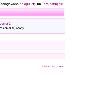
ezalogowana
Zaloguj się
lub
Zarejestruj się
adomość
.
es email tej osoby.
© 28dni.pl sp. z o.o.