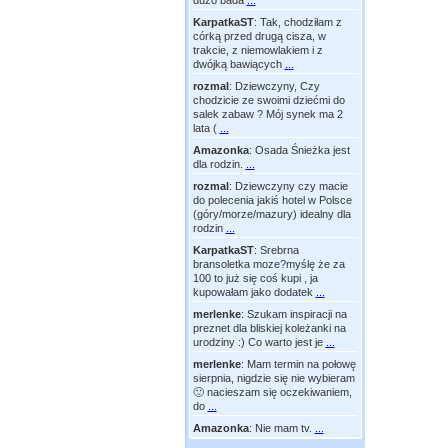
dużo bada
...
KarpatkaST
:
Tak, chodziłam z
córką przed drugą cisza, w
trakcie, z niemowlakiem i z
dwójką bawiących
...
rozmal
:
Dziewczyny, Czy
chodzicie ze swoimi dziećmi do
salek zabaw ? Mój synek ma 2
lata (
...
Amazonka
:
Osada Śnieżka jest
dla rodzin.
...
rozmal
:
Dziewczyny czy macie
do polecenia jakiś hotel w Polsce
(góry/morze/mazury) idealny dla
rodzin
...
KarpatkaST
:
Srebrna
bransoletka moze?myślę że za
100 to już się coś kupi , ja
kupowałam jako dodatek
...
merlenke
:
Szukam inspiracji na
preznet dla bliskiej koleżanki na
urodziny :) Co warto jest je
...
merlenke
:
Mam termin na połowę
sierpnia, nigdzie się nie wybieram
🙂 nacieszam się oczekiwaniem,
do
...
Amazonka
:
Nie mam tv.
...