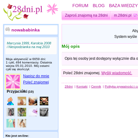
FORUM
BLOG
BAZA WIEDZY
Zaproś znajomą na 28dni
m.28dni.pl
nowababinka
Aby
System wyśle 
Marcysia 1999, Karolcia 2008
Mój opis
i Niespodzianka na maj 2010
Opis tej osoby jest dostępny wyłącznie dla
Moja aktywność w 6659 dni:
1 cykl, 494 komentarzy. Ostatnia
wizyta
05.01.2010
. Mój ostatni
cykl się skończył.
Poleć 28dni znajomej.
Wyślij wiadomość.
Napisz do mnie
Poleć znajomej
28dni
|
Kontakt
|
Cennik
|
Polityka prywatności i 
Przyjaciółki
(10)
Kto jest on-line: