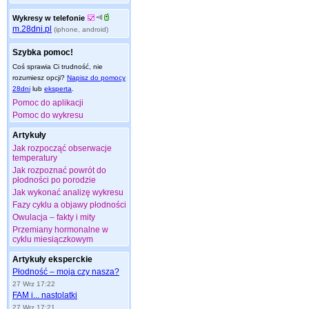
Wykresy w telefonie
m.28dni.pl
(iphone, android)
Szybka pomoc!
Coś sprawia Ci trudność, nie
rozumiesz opcji?
Napisz do pomocy
28dni
lub
eksperta
.
Pomoc do aplikacji
Pomoc do wykresu
Artykuły
Jak rozpocząć obserwacje
temperatury
Jak rozpoznać powrót do
płodności po porodzie
Jak wykonać analizę wykresu
Fazy cyklu a objawy płodności
Owulacja – fakty i mity
Przemiany hormonalne w
cyklu miesiączkowym
Artykuły eksperckie
Płodność – moja czy nasza?
27 Wrz 17:22
FAM i... nastolatki
27 Wrz 17:21