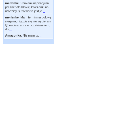
merlenke
:
Szukam inspiracji na
preznet dla bliskiej koleżanki na
urodziny :) Co warto jest je
...
merlenke
:
Mam termin na połowę
sierpnia, nigdzie się nie wybieram
🙂 nacieszam się oczekiwaniem,
do
...
Amazonka
:
Nie mam tv.
...