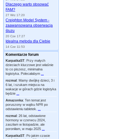
Dlaczego warto stosować
FAM?
27 Wrz 17:20
Creighton Model System -
zaawansowana obserwacja
śluzu
20 Cze 17:27
Idealna metoda dla Ciebie
14 Cze 11:53
Komentarze forum
KarpatkaST
:
Przy małych
dzieciach kluczowe jest właśnie
to co piszesz, minimalna
logistyka. Polecałabym
...
rozmal
:
Mamy dwójkę dzieci, 3 i
6 lat, i szukam miejsca na
wakacje w górach gdzie logistyka
będzie
...
Amazonka
:
Ten temat jest
poruszony w wątku NPR po
odstawieniu tabletek.
...
rozmal
:
26 lat, odstawione
hormony w czerwcu 2024,
zaszłam w listopadzie, ale
poroniłam, w maju 2025
...
KarpatkaST
:
Po jakim czasie