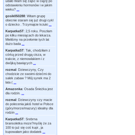
udało Wam się zajść w ciążę po
odstawieniu hormonów i w jakim
wieku?
...
gosik050288
:
Witam grupę
obecnie staram się już drugi cykl
o dziecko . Trzymajcie kciuki
...
KarpatkaST
:
2,5 roku. Poszłam
po kilku miesiącach do lekarza.
Mieliśmy na przełomie tych lat
dużo bada
...
KarpatkaST
:
Tak, chodziłam z
córką przed drugą cisza, w
trakcie, z niemowlakiem i z
dwójką bawiących
...
rozmal
:
Dziewczyny, Czy
chodzicie ze swoimi dziećmi do
salek zabaw ? Mój synek ma 2
lata (
...
Amazonka
:
Osada Śnieżka jest
dla rodzin.
...
rozmal
:
Dziewczyny czy macie
do polecenia jakiś hotel w Polsce
(góry/morze/mazury) idealny dla
rodzin
...
KarpatkaST
:
Srebrna
bransoletka moze?myślę że za
100 to już się coś kupi , ja
kupowałam jako dodatek
...