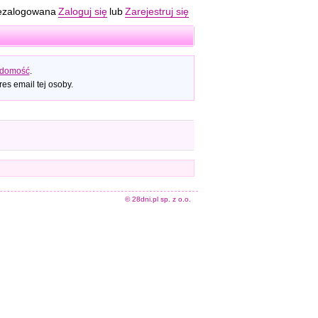
ezalogowana
Zaloguj się
lub
Zarejestruj się
adomość
.
es email tej osoby.
© 28dni.pl sp. z o.o.