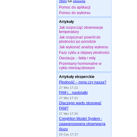
28dni
lub
eksperta
.
Pomoc do aplikacji
Pomoc do wykresu
Artykuły
Jak rozpocząć obserwacje
temperatury
Jak rozpoznać powrót do
płodności po porodzie
Jak wykonać analizę wykresu
Fazy cyklu a objawy płodności
Owulacja – fakty i mity
Przemiany hormonalne w
cyklu miesiączkowym
Artykuły eksperckie
Płodność – moja czy nasza?
27 Wrz 17:22
FAM i... nastolatki
27 Wrz 17:21
Dlaczego warto stosować
FAM?
27 Wrz 17:20
Creighton Model System -
zaawansowana obserwacja
śluzu
20 Cze 17:27