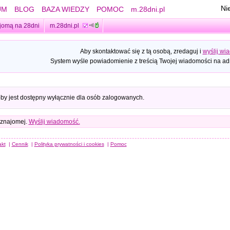
Ni
UM
BLOG
BAZA WIEDZY
POMOC
m.28dni.pl
jomą na 28dni
m.28dni.pl
Aby skontaktować się z tą osobą, zredaguj i
wyślij wi
System wyśle powiadomienie z treścią Twojej wiadomości na adr
oby jest dostępny wyłącznie dla osób zalogowanych.
 znajomej.
Wyślij wiadomość.
akt
|
Cennik
|
Polityka prywatności i cookies
|
Pomoc