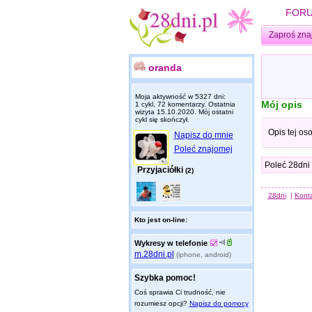
FOR
Zaproś zna
oranda
Moja aktywność w 5327 dni:
Mój opis
1 cykl, 72 komentarzy. Ostatnia
wizyta
15.10.2020
. Mój ostatni
cykl się skończył.
Opis tej os
Napisz do mnie
Poleć znajomej
Poleć 28dni
Przyjaciółki
(2)
28dni
|
Kont
Kto jest on-line:
Wykresy w telefonie
m.28dni.pl
(iphone, android)
Szybka pomoc!
Coś sprawia Ci trudność, nie
rozumiesz opcji?
Napisz do pomocy