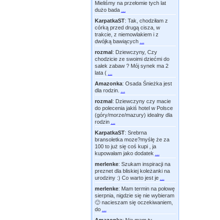
Mieliśmy na przełomie tych lat
dużo bada
...
KarpatkaST
:
Tak, chodziłam z
córką przed drugą cisza, w
trakcie, z niemowlakiem i z
dwójką bawiących
...
rozmal
:
Dziewczyny, Czy
chodzicie ze swoimi dziećmi do
salek zabaw ? Mój synek ma 2
lata (
...
Amazonka
:
Osada Śnieżka jest
dla rodzin.
...
rozmal
:
Dziewczyny czy macie
do polecenia jakiś hotel w Polsce
(góry/morze/mazury) idealny dla
rodzin
...
KarpatkaST
:
Srebrna
bransoletka moze?myślę że za
100 to już się coś kupi , ja
kupowałam jako dodatek
...
merlenke
:
Szukam inspiracji na
preznet dla bliskiej koleżanki na
urodziny :) Co warto jest je
...
merlenke
:
Mam termin na połowę
sierpnia, nigdzie się nie wybieram
🙂 nacieszam się oczekiwaniem,
do
...