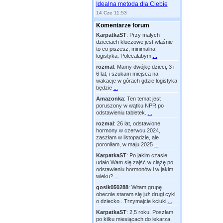
Idealna metoda dla Ciebie
14 Cze 11:53
Komentarze forum
KarpatkaST
:
Przy małych
dzieciach kluczowe jest właśnie
to co piszesz, minimalna
logistyka. Polecałabym
...
rozmal
:
Mamy dwójkę dzieci, 3 i
6 lat, i szukam miejsca na
wakacje w górach gdzie logistyka
będzie
...
Amazonka
:
Ten temat jest
poruszony w wątku NPR po
odstawieniu tabletek.
...
rozmal
:
26 lat, odstawione
hormony w czerwcu 2024,
zaszłam w listopadzie, ale
poroniłam, w maju 2025
...
KarpatkaST
:
Po jakim czasie
udało Wam się zajść w ciążę po
odstawieniu hormonów i w jakim
wieku?
...
gosik050288
:
Witam grupę
obecnie staram się już drugi cykl
o dziecko . Trzymajcie kciuki
...
KarpatkaST
:
2,5 roku. Poszłam
po kilku miesiącach do lekarza.