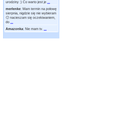
urodziny :) Co warto jest je
...
merlenke
:
Mam termin na połowę
sierpnia, nigdzie się nie wybieram
🙂 nacieszam się oczekiwaniem,
do
...
Amazonka
:
Nie mam tv.
...