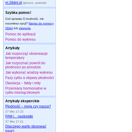
m.28dni.pl
(iphone, android)
Szybka pomoc!
Coś sprawia Ci trudność, nie
rozumiesz opcji?
Napisz do pomocy
28dni
lub
eksperta
.
Pomoc do aplikacji
Pomoc do wykresu
Artykuły
Jak rozpocząć obserwacje
temperatury
Jak rozpoznać powrót do
płodności po porodzie
Jak wykonać analizę wykresu
Fazy cyklu a objawy płodności
Owulacja – fakty i mity
Przemiany hormonalne w
cyklu miesiączkowym
Artykuły eksperckie
Płodność – moja czy nasza?
27 Wrz 17:22
FAM i... nastolatki
27 Wrz 17:21
Dlaczego warto stosować
FAM?