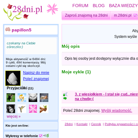
FORUM
BLOG
BAZA WIEDZY
Zaproś znajomą na 28dni
m.28dni.pl
papillon5
Aby
System wyśle 
czekamy na Ciebie
Mój opis
córeczko:)
Opis tej osoby jest dostępny wyłącznie dla
Moja aktywność w 6484 dni:
9 cykli, 494 komentarzy. Mój
ostatni cykl się skończył.
Moje cykle (1)
Napisz do mnie
Poleć znajomej
Przyjaciółki
(11)
3. z wiesiołkiem - I stał się cud...nies
na chwilę:(
Poleć 28dni znajomej.
Wyślij wiadomość.
więcej »
28dni
|
Kontakt
|
Cennik
|
Polityka prywatności i 
Kto jest on-line:
Wykresy w telefonie