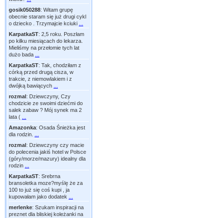
gosik050288
:
Witam grupę
obecnie staram się już drugi cykl
o dziecko . Trzymajcie kciuki
...
KarpatkaST
:
2,5 roku. Poszłam
po kilku miesiącach do lekarza.
Mieliśmy na przełomie tych lat
dużo bada
...
KarpatkaST
:
Tak, chodziłam z
córką przed drugą cisza, w
trakcie, z niemowlakiem i z
dwójką bawiących
...
rozmal
:
Dziewczyny, Czy
chodzicie ze swoimi dziećmi do
salek zabaw ? Mój synek ma 2
lata (
...
Amazonka
:
Osada Śnieżka jest
dla rodzin.
...
rozmal
:
Dziewczyny czy macie
do polecenia jakiś hotel w Polsce
(góry/morze/mazury) idealny dla
rodzin
...
KarpatkaST
:
Srebrna
bransoletka moze?myślę że za
100 to już się coś kupi , ja
kupowałam jako dodatek
...
merlenke
:
Szukam inspiracji na
preznet dla bliskiej koleżanki na