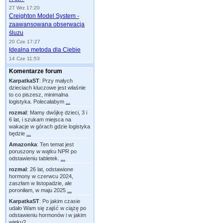
27 Wrz 17:20
Creighton Model System -
zaawansowana obserwacja
śluzu
20 Cze 17:27
Idealna metoda dla Ciebie
14 Cze 11:53
Komentarze forum
KarpatkaST
:
Przy małych
dzieciach kluczowe jest właśnie
to co piszesz, minimalna
logistyka. Polecałabym
...
rozmal
:
Mamy dwójkę dzieci, 3 i
6 lat, i szukam miejsca na
wakacje w górach gdzie logistyka
będzie
...
Amazonka
:
Ten temat jest
poruszony w wątku NPR po
odstawieniu tabletek.
...
rozmal
:
26 lat, odstawione
hormony w czerwcu 2024,
zaszłam w listopadzie, ale
poroniłam, w maju 2025
...
KarpatkaST
:
Po jakim czasie
udało Wam się zajść w ciążę po
odstawieniu hormonów i w jakim
wieku?
...