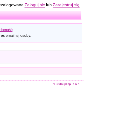
ezalogowana
Zaloguj się
lub
Zarejestruj się
adomość
.
es email tej osoby.
© 28dni.pl sp. z o.o.