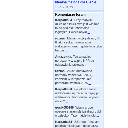
Idealna metoda dla Ciebie
14 Cze 11:53
Komentarze forum
KarpatkaST
:
Przy małych
dzieciach kluczowe jest właśnie
to co piszesz, minimalna
logistyka. Polecałabym
...
rozmal
:
Mamy dwójkę dzieci, 3 i
6 lat, i szukam miejsca na
wakacje w górach gdzie logistyka
będzie
...
Amazonka
:
Ten temat jest
poruszony w wątku NPR po
odstawieniu tabletek.
...
rozmal
:
26 lat, odstawione
hormony w czerwcu 2024,
zaszłam w listopadzie, ale
poroniłam, w maju 2025
...
KarpatkaST
:
Po jakim czasie
udało Wam się zajść w ciążę po
odstawieniu hormonów i w jakim
wieku?
...
gosik050288
:
Witam grupę
obecnie staram się już drugi cykl
o dziecko . Trzymajcie kciuki
...
KarpatkaST
:
2,5 roku. Poszłam
po kilku miesiącach do lekarza.