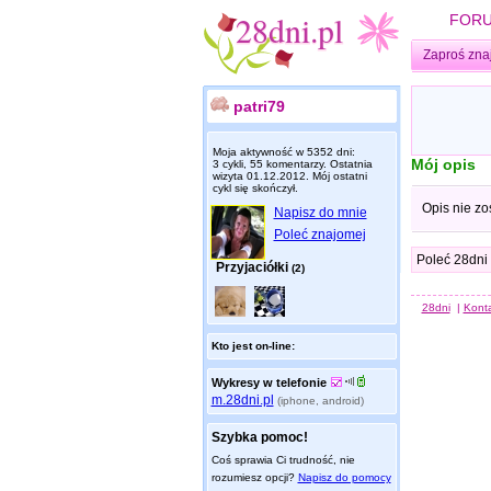
FOR
Zaproś zna
patri79
Moja aktywność w 5352 dni:
Mój opis
3 cykli, 55 komentarzy. Ostatnia
wizyta
01.12.2012
. Mój ostatni
cykl się skończył.
Opis nie zo
Napisz do mnie
Poleć znajomej
Poleć 28dni
Przyjaciółki
(2)
28dni
|
Kont
Kto jest on-line:
Wykresy w telefonie
m.28dni.pl
(iphone, android)
Szybka pomoc!
Coś sprawia Ci trudność, nie
rozumiesz opcji?
Napisz do pomocy