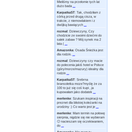
Mieliśmy na przełomie tych lat
dużo bada
...
KarpatkaST
:
Tak, chodziłam z
córką przed drugą cisza, w
trakcie, z niemowlakiem i z
dwójką bawiących
...
rozmal
:
Dziewczyny, Czy
chodzicie ze swoimi dziećmi do
salek zabaw ? Mój synek ma 2
lata (
...
Amazonka
:
Osada Śnieżka jest
dla rodzin.
...
rozmal
:
Dziewczyny czy macie
do polecenia jakiś hotel w Polsce
(góry/morze/mazury) idealny dla
rodzin
...
KarpatkaST
:
Srebrna
bransoletka moze?myślę że za
100 to już się coś kupi , ja
kupowałam jako dodatek
...
merlenke
:
Szukam inspiracji na
preznet dla bliskiej koleżanki na
urodziny :) Co warto jest je
...
merlenke
:
Mam termin na połowę
sierpnia, nigdzie się nie wybieram
🙂 nacieszam się oczekiwaniem,
do
...