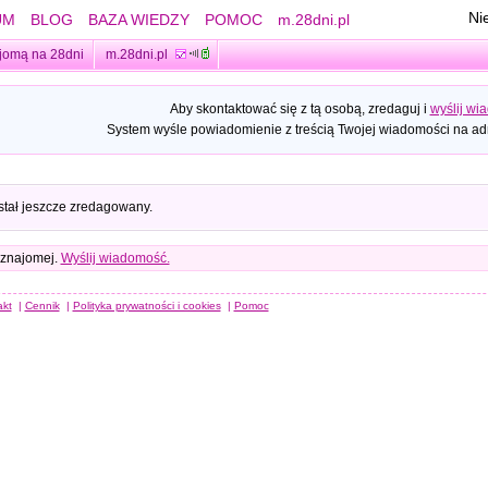
Ni
UM
BLOG
BAZA WIEDZY
POMOC
m.28dni.pl
jomą na 28dni
m.28dni.pl
Aby skontaktować się z tą osobą, zredaguj i
wyślij wi
System wyśle powiadomienie z treścią Twojej wiadomości na adr
stał jeszcze zredagowany.
 znajomej.
Wyślij wiadomość.
akt
|
Cennik
|
Polityka prywatności i cookies
|
Pomoc