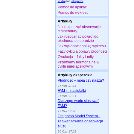
28dni
lub
eksperta
.
Pomoc do aplikacji
Pomoc do wykresu
Artykuły
Jak rozpocząć obserwacje
temperatury
Jak rozpoznać powrót do
płodności po porodzie
Jak wykonać analizę wykresu
Fazy cyklu a objawy płodności
Owulacja – fakty i mity
Przemiany hormonalne w
cyklu miesiączkowym
Artykuły eksperckie
Płodność – moja czy nasza?
27 Wrz 17:22
FAM i... nastolatki
27 Wrz 17:21
Dlaczego warto stosować
FAM?
27 Wrz 17:20
Creighton Model System -
zaawansowana obserwacja
śluzu
20 Cze 17:27