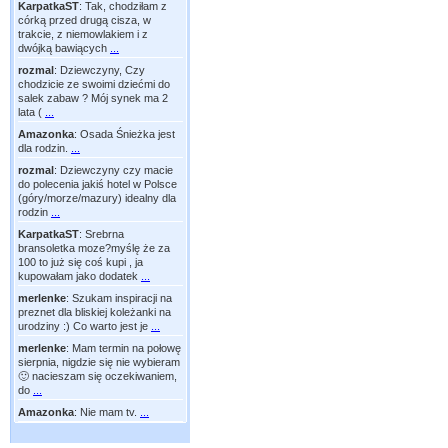
KarpatkaST
:
Tak, chodziłam z
córką przed drugą cisza, w
trakcie, z niemowlakiem i z
dwójką bawiących
...
rozmal
:
Dziewczyny, Czy
chodzicie ze swoimi dziećmi do
salek zabaw ? Mój synek ma 2
lata (
...
Amazonka
:
Osada Śnieżka jest
dla rodzin.
...
rozmal
:
Dziewczyny czy macie
do polecenia jakiś hotel w Polsce
(góry/morze/mazury) idealny dla
rodzin
...
KarpatkaST
:
Srebrna
bransoletka moze?myślę że za
100 to już się coś kupi , ja
kupowałam jako dodatek
...
merlenke
:
Szukam inspiracji na
preznet dla bliskiej koleżanki na
urodziny :) Co warto jest je
...
merlenke
:
Mam termin na połowę
sierpnia, nigdzie się nie wybieram
🙂 nacieszam się oczekiwaniem,
do
...
Amazonka
:
Nie mam tv.
...