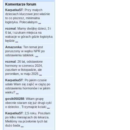
Komentarze forum
KarpatkaST
:
Przy małych
dzieciach kluczowe jest właśnie
to co piszesz, minimalna
logistyka. Polecałabym
...
rozmal
:
Mamy dwójkę dzieci, 3 i
6 lat, i szukam miejsca na
wakacje w górach gdzie logistyka
będzie
...
Amazonka
:
Ten temat jest
poruszony w wątku NPR po
odstawieniu tabletek.
...
rozmal
:
26 lat, odstawione
hormony w czerwcu 2024,
zaszłam w listopadzie, ale
poroniłam, w maju 2025
...
KarpatkaST
:
Po jakim czasie
udało Wam się zajść w ciążę po
odstawieniu hormonów i w jakim
wieku?
...
gosik050288
:
Witam grupę
obecnie staram się już drugi cykl
o dziecko . Trzymajcie kciuki
...
KarpatkaST
:
2,5 roku. Poszłam
po kilku miesiącach do lekarza.
Mieliśmy na przełomie tych lat
dużo bada
...