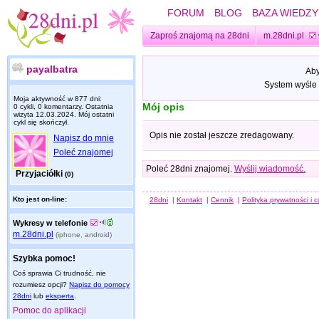
FORUM
BLOG
BAZA WIEDZY
Zaproś znajomą na 28dni
m.28dni.pl
payalbatra
Aby
System wyśle 
Moja aktywność w 877 dni:
Mój opis
0 cykli, 0 komentarzy. Ostatnia
wizyta
12.03.2024
. Mój ostatni
cykl się skończył.
Opis nie został jeszcze zredagowany.
Napisz do mnie
Poleć znajomej
Poleć 28dni znajomej.
Wyślij wiadomość.
Przyjaciółki
(0)
Kto jest on-line:
28dni
|
Kontakt
|
Cennik
|
Polityka prywatności i 
Wykresy w telefonie
m.28dni.pl
(iphone, android)
Szybka pomoc!
Coś sprawia Ci trudność, nie
rozumiesz opcji?
Napisz do pomocy
28dni
lub
eksperta
.
Pomoc do aplikacji