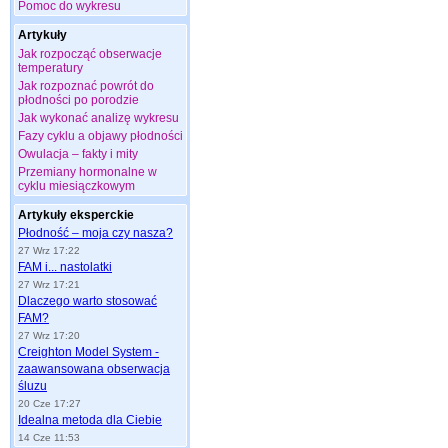
Pomoc do wykresu
Artykuły
Jak rozpocząć obserwacje
temperatury
Jak rozpoznać powrót do
płodności po porodzie
Jak wykonać analizę wykresu
Fazy cyklu a objawy płodności
Owulacja – fakty i mity
Przemiany hormonalne w
cyklu miesiączkowym
Artykuły eksperckie
Płodność – moja czy nasza?
27 Wrz 17:22
FAM i... nastolatki
27 Wrz 17:21
Dlaczego warto stosować
FAM?
27 Wrz 17:20
Creighton Model System -
zaawansowana obserwacja
śluzu
20 Cze 17:27
Idealna metoda dla Ciebie
14 Cze 11:53