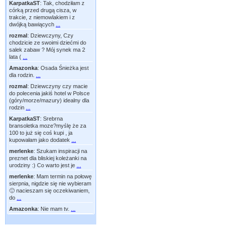
KarpatkaST
:
Tak, chodziłam z
córką przed drugą cisza, w
trakcie, z niemowlakiem i z
dwójką bawiących
...
rozmal
:
Dziewczyny, Czy
chodzicie ze swoimi dziećmi do
salek zabaw ? Mój synek ma 2
lata (
...
Amazonka
:
Osada Śnieżka jest
dla rodzin.
...
rozmal
:
Dziewczyny czy macie
do polecenia jakiś hotel w Polsce
(góry/morze/mazury) idealny dla
rodzin
...
KarpatkaST
:
Srebrna
bransoletka moze?myślę że za
100 to już się coś kupi , ja
kupowałam jako dodatek
...
merlenke
:
Szukam inspiracji na
preznet dla bliskiej koleżanki na
urodziny :) Co warto jest je
...
merlenke
:
Mam termin na połowę
sierpnia, nigdzie się nie wybieram
🙂 nacieszam się oczekiwaniem,
do
...
Amazonka
:
Nie mam tv.
...