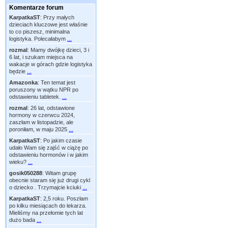
Komentarze forum
KarpatkaST
:
Przy małych
dzieciach kluczowe jest właśnie
to co piszesz, minimalna
logistyka. Polecałabym
...
rozmal
:
Mamy dwójkę dzieci, 3 i
6 lat, i szukam miejsca na
wakacje w górach gdzie logistyka
będzie
...
Amazonka
:
Ten temat jest
poruszony w wątku NPR po
odstawieniu tabletek.
...
rozmal
:
26 lat, odstawione
hormony w czerwcu 2024,
zaszłam w listopadzie, ale
poroniłam, w maju 2025
...
KarpatkaST
:
Po jakim czasie
udało Wam się zajść w ciążę po
odstawieniu hormonów i w jakim
wieku?
...
gosik050288
:
Witam grupę
obecnie staram się już drugi cykl
o dziecko . Trzymajcie kciuki
...
KarpatkaST
:
2,5 roku. Poszłam
po kilku miesiącach do lekarza.
Mieliśmy na przełomie tych lat
dużo bada
...