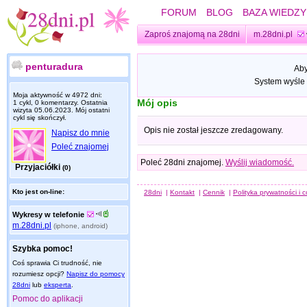
FORUM
BLOG
BAZA WIEDZY
Zaproś znajomą na 28dni
m.28dni.pl
penturadura
Aby
System wyśle 
Moja aktywność w 4972 dni:
Mój opis
1 cykl, 0 komentarzy. Ostatnia
wizyta
05.06.2023
. Mój ostatni
cykl się skończył.
Opis nie został jeszcze zredagowany.
Napisz do mnie
Poleć znajomej
Poleć 28dni znajomej.
Wyślij wiadomość.
Przyjaciółki
(0)
Kto jest on-line:
28dni
|
Kontakt
|
Cennik
|
Polityka prywatności i 
Wykresy w telefonie
m.28dni.pl
(iphone, android)
Szybka pomoc!
Coś sprawia Ci trudność, nie
rozumiesz opcji?
Napisz do pomocy
28dni
lub
eksperta
.
Pomoc do aplikacji