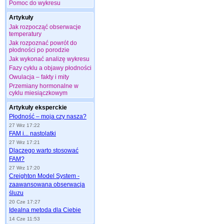
Pomoc do wykresu
Artykuły
Jak rozpocząć obserwacje
temperatury
Jak rozpoznać powrót do
płodności po porodzie
Jak wykonać analizę wykresu
Fazy cyklu a objawy płodności
Owulacja – fakty i mity
Przemiany hormonalne w
cyklu miesiączkowym
Artykuły eksperckie
Płodność – moja czy nasza?
27 Wrz 17:22
FAM i... nastolatki
27 Wrz 17:21
Dlaczego warto stosować
FAM?
27 Wrz 17:20
Creighton Model System -
zaawansowana obserwacja
śluzu
20 Cze 17:27
Idealna metoda dla Ciebie
14 Cze 11:53