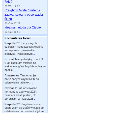
FAM?
27 Wrz 17:20
Creighton Model System -
zaawansowana obserwacja
śluzu
20 Cze 17:27
Idealna metoda dla Ciebie
14 Cze 11:53
Komentarze forum
KarpatkaST
:
Przy małych
dzieciach kluczowe jest właśnie
to co piszesz, minimalna
logistyka. Polecałabym
...
rozmal
:
Mamy dwójkę dzieci, 3 i
6 lat, i szukam miejsca na
wakacje w górach gdzie logistyka
będzie
...
Amazonka
:
Ten temat jest
poruszony w wątku NPR po
odstawieniu tabletek.
...
rozmal
:
26 lat, odstawione
hormony w czerwcu 2024,
zaszłam w listopadzie, ale
poroniłam, w maju 2025
...
KarpatkaST
:
Po jakim czasie
udało Wam się zajść w ciążę po
odstawieniu hormonów i w jakim