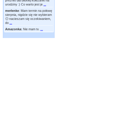
preznet dla bliskiej koleżanki na
urodziny :) Co warto jest je
...
merlenke
:
Mam termin na połowę
sierpnia, nigdzie się nie wybieram
🙂 nacieszam się oczekiwaniem,
do
...
Amazonka
:
Nie mam tv.
...