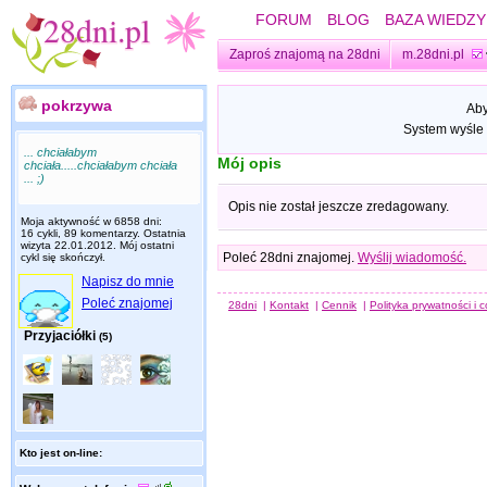
FORUM
BLOG
BAZA WIEDZY
Zaproś znajomą na 28dni
m.28dni.pl
pokrzywa
Aby
System wyśle 
... chciałabym
Mój opis
chciała.....chciałabym chciała
... ;)
Opis nie został jeszcze zredagowany.
Moja aktywność w 6858 dni:
16 cykli, 89 komentarzy. Ostatnia
wizyta
22.01.2012
. Mój ostatni
Poleć 28dni znajomej.
Wyślij wiadomość.
cykl się skończył.
Napisz do mnie
Poleć znajomej
28dni
|
Kontakt
|
Cennik
|
Polityka prywatności i 
Przyjaciółki
(5)
Kto jest on-line: