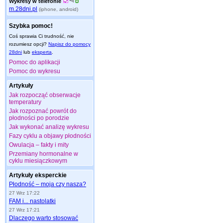
Wykresy w telefonie
m.28dni.pl
(iphone, android)
Szybka pomoc!
Coś sprawia Ci trudność, nie
rozumiesz opcji?
Napisz do pomocy
28dni
lub
eksperta
.
Pomoc do aplikacji
Pomoc do wykresu
Artykuły
Jak rozpocząć obserwacje
temperatury
Jak rozpoznać powrót do
płodności po porodzie
Jak wykonać analizę wykresu
Fazy cyklu a objawy płodności
Owulacja – fakty i mity
Przemiany hormonalne w
cyklu miesiączkowym
Artykuły eksperckie
Płodność – moja czy nasza?
27 Wrz 17:22
FAM i... nastolatki
27 Wrz 17:21
Dlaczego warto stosować