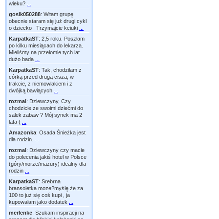
wieku?
...
gosik050288
:
Witam grupę
obecnie staram się już drugi cykl
o dziecko . Trzymajcie kciuki
...
KarpatkaST
:
2,5 roku. Poszłam
po kilku miesiącach do lekarza.
Mieliśmy na przełomie tych lat
dużo bada
...
KarpatkaST
:
Tak, chodziłam z
córką przed drugą cisza, w
trakcie, z niemowlakiem i z
dwójką bawiących
...
rozmal
:
Dziewczyny, Czy
chodzicie ze swoimi dziećmi do
salek zabaw ? Mój synek ma 2
lata (
...
Amazonka
:
Osada Śnieżka jest
dla rodzin.
...
rozmal
:
Dziewczyny czy macie
do polecenia jakiś hotel w Polsce
(góry/morze/mazury) idealny dla
rodzin
...
KarpatkaST
:
Srebrna
bransoletka moze?myślę że za
100 to już się coś kupi , ja
kupowałam jako dodatek
...
merlenke
:
Szukam inspiracji na