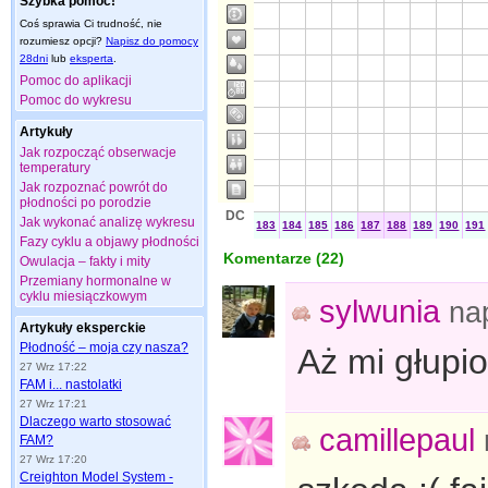
Szybka pomoc!
Coś sprawia Ci trudność, nie
rozumiesz opcji?
Napisz do pomocy
28dni
lub
eksperta
.
Pomoc do aplikacji
Pomoc do wykresu
Artykuły
Jak rozpocząć obserwacje
temperatury
Jak rozpoznać powrót do
płodności po porodzie
DC
Jak wykonać analizę wykresu
183
184
185
186
187
188
189
190
191
Fazy cyklu a objawy płodności
Komentarze (
22
)
Owulacja – fakty i mity
Przemiany hormonalne w
cyklu miesiączkowym
sylwunia
na
Artykuły eksperckie
Płodność – moja czy nasza?
Aż mi głupio
27 Wrz 17:22
FAM i... nastolatki
27 Wrz 17:21
Dlaczego warto stosować
camillepaul
FAM?
27 Wrz 17:20
Creighton Model System -