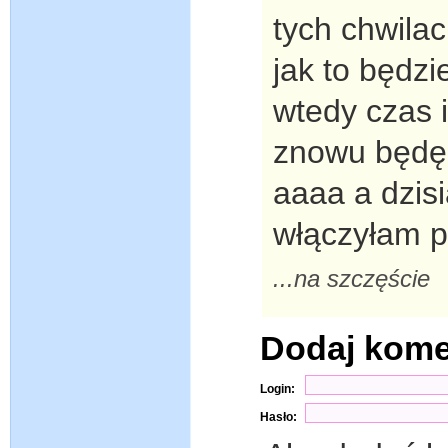
tych chwila
jak to będz
wtedy czas 
znowu będę b
aaaa a dzisi
włączyłam pł
...na szczęście
Dodaj kome
Login:
Hasło: