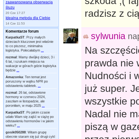
szkoda ;( fa
zaawansowana obserwacja
śluzu
radzisz z cią
20 Cze 17:27
Idealna metoda dla Ciebie
14 Cze 11:53
Komentarze forum
sylwunia
na
KarpatkaST
:
Przy małych
dzieciach kluczowe jest właśnie
to co piszesz, minimalna
Na szczęście
logistyka. Polecałabym
...
rozmal
:
Mamy dwójkę dzieci, 3 i
prawda nie 
6 lat, i szukam miejsca na
wakacje w górach gdzie logistyka
będzie
...
Nudności i 
Amazonka
:
Ten temat jest
poruszony w wątku NPR po
już super. 
odstawieniu tabletek.
...
rozmal
:
26 lat, odstawione
hormony w czerwcu 2024,
wszystkie po
zaszłam w listopadzie, ale
poroniłam, w maju 2025
...
Nadal nie m
KarpatkaST
:
Po jakim czasie
udało Wam się zajść w ciążę po
odstawieniu hormonów i w jakim
piszą w gaze
wieku?
...
gosik050288
:
Witam grupę
obecnie staram się już drugi cykl