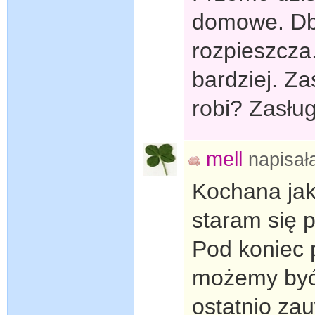
domowe. Db
rozpieszcza.
bardziej. Z
robi? Zasług
mell
napisa
Kochana jak
staram się 
Pod koniec 
możemy być 
ostatnio za