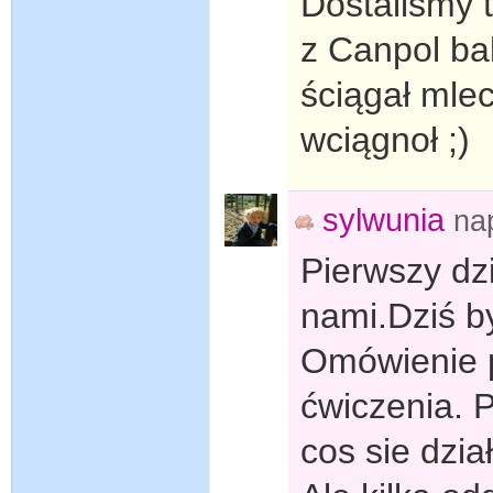
Dostaliśmy 
z Canpol ba
ściągał mle
wciągnoł ;)
sylwunia
na
Pierwszy dz
nami.Dziś by
Omówienie p
ćwiczenia. 
cos sie dzi