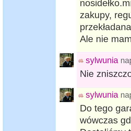
nosidełko.m
zakupy, reg
przekładana 
Ale nie mam
sylwunia
na
Nie zniszczo
sylwunia
na
Do tego gar
wówczas gdy