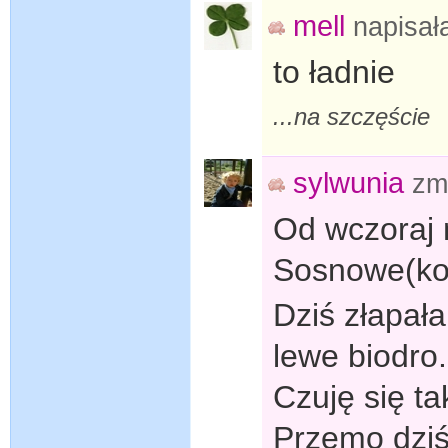
mell
napisa
to ładnie
...na szczęście
sylwunia
zm
Od wczoraj 
Sosnowe(kol
Dziś złapał
lewe biodro
Czuję się t
Przemo dziś