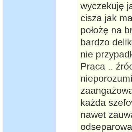
wyczekuję j
cisza jak ma
położę na b
bardzo delik
nie przypad
Praca .. źró
nieporozumi
zaangażowan
każda szefo
nawet zauwa
odseparować