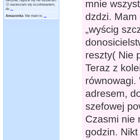
mnie wszyst
sierpnia, nigdzie się nie wybieram
🙂 nacieszam się oczekiwaniem,
do
...
dzdzi. Mam 
Amazonka
:
Nie mam tv.
...
„wyścig szc
donosicielst
reszty( Nie p
Teraz z kol
równowagi.
adresem, do
szefowej po
Czasmi nie 
godzin. Nikt