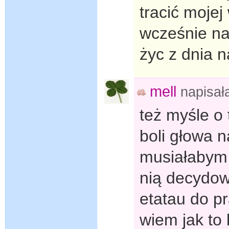
tracić mojej
wcześnie na 
życ z dnia n
mell
napisa
też myśle o
boli głowa n
musiałabym 
nią decydow
etatau do p
wiem jak to 