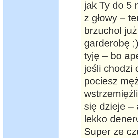
jak Ty do 5
z głowy – ter
brzuchol już
garderobę ;)
tyję – bo ap
jeśli chodz
pociesz męż
wstrzemięźl
się dzieje –
lekko dener
Super ze czu