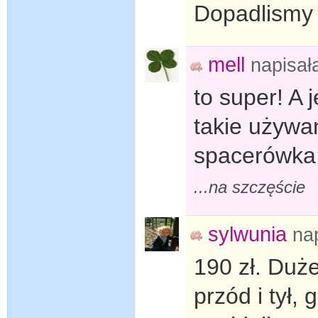
Dopadlismy 
mell
napisa
to super! A 
takie używa
spacerówka i
...na szczęście
sylwunia
na
190 zł. Duż
przód i tył,