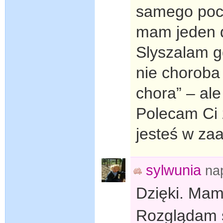
samego pocz
mam jeden d
Slyszalam g
nie choroba 
chora” – ale
Polecam Ci 
jesteś w za
sylwunia
na
Dzięki. Mam
Rozglądam s