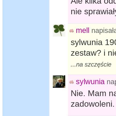
Ale kilka o
nie sprawia
mell
napisa
sylwunia 190
zestaw? i n
...na szczęście
sylwunia
na
Nie. Mam na
zadowoleni. 