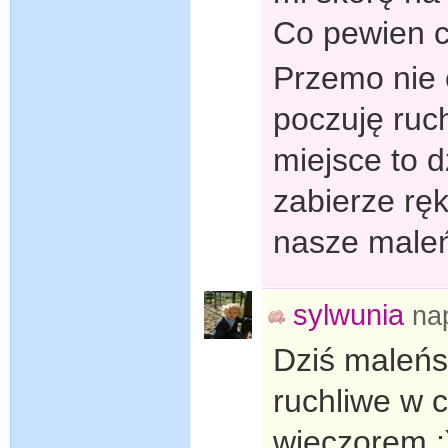
Co pewien c
Przemo nie 
poczuję ruc
miejsce to d
zabierze rę
nasze maleń
sylwunia
na
Dziś maleńs
ruchliwe w c
wieczorem ;