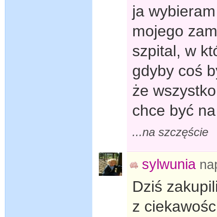
ja wybieram
mojego zami
szpital, w k
gdyby coś b
że wszystko
chce być na
...na szczęście
sylwunia
na
Dziś zakupi
z ciekawośc