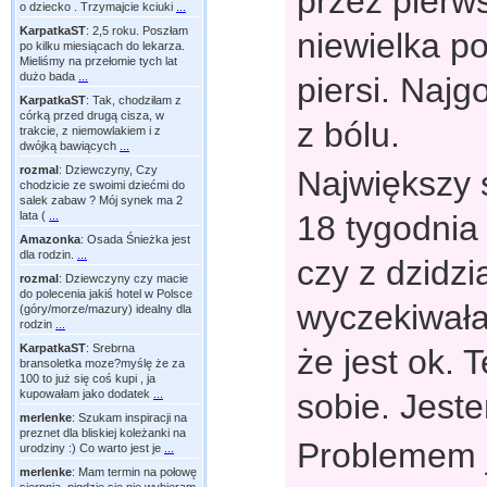
przez pierws
o dziecko . Trzymajcie kciuki
...
KarpatkaST
:
2,5 roku. Poszłam
niewielka p
po kilku miesiącach do lekarza.
Mieliśmy na przełomie tych lat
dużo bada
...
piersi. Najg
KarpatkaST
:
Tak, chodziłam z
córką przed drugą cisza, w
z bólu.
trakcie, z niemowlakiem i z
dwójką bawiących
...
rozmal
:
Dziewczyny, Czy
Największy 
chodzicie ze swoimi dziećmi do
salek zabaw ? Mój synek ma 2
18 tygodnia
lata (
...
Amazonka
:
Osada Śnieżka jest
dla rodzin.
...
czy z dzidzi
rozmal
:
Dziewczyny czy macie
do polecenia jakiś hotel w Polsce
wyczekiwała
(góry/morze/mazury) idealny dla
rodzin
...
KarpatkaST
:
Srebrna
że jest ok. 
bransoletka moze?myślę że za
100 to już się coś kupi , ja
sobie. Jest
kupowałam jako dodatek
...
merlenke
:
Szukam inspiracji na
preznet dla bliskiej koleżanki na
Problemem j
urodziny :) Co warto jest je
...
merlenke
:
Mam termin na połowę