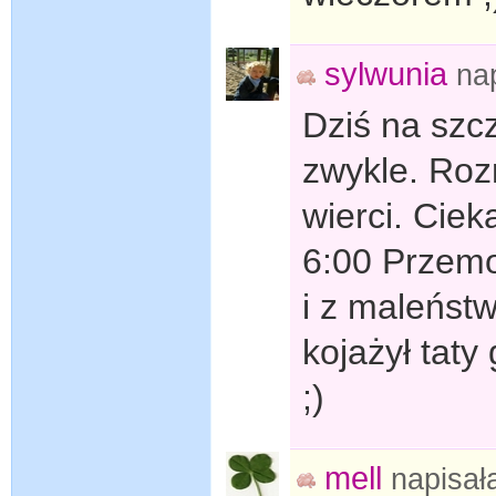
sylwunia
na
Dziś na szcz
zwykle. Rozr
wierci. Ciek
6:00 Przemo
i z maleńst
kojażył taty
;)
mell
napisa