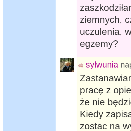
zaszkodził
ziemnych, c
uczulenia, 
egzemy?
sylwunia
na
Zastanawiam
pracę z opie
że nie będz
Kiedy zapis
zostac na w