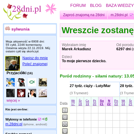
FORUM
BLOG
BAZA WIEDZY
Zaproś znajomą na 28dni
m.28dni.pl
Wreszcie zostan
sylwunia
Moja aktywność w 6908 dni:
Wybrałam imię
Od porodu
55 cykli, 2246 komentarzy.
Ostatnia wizyta
22.11.2019
. Mój
Marek Arkadiusz
6297 dni
(
ostatni cykl się skończył.
Dzieci
Napisz do mnie
To moje pierwsze dziecko.
Poleć znajomej
Przyjaciółki
(16)
Poród rodzinny - siłami natury: 13.
27 tydz. ciąży - Luty/Mar
28 tydz.
(3 Trymestr)
(3 Trymes
więcej »
Wt
Śr
Cz
Pt
So
N
Pn
Wt
Śr
Data
17
18
19
20
21
22
23
24
25
Kto jest on-line:
Wykresy w telefonie
m.28dni.pl
(iphone, android)