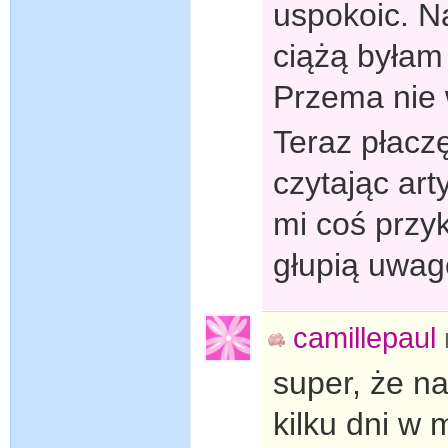
uspokoic. Na
ciążą byłam
Przema nie w
Teraz płacz
czytając art
mi coś przyk
głupią uwa
camillepaul
super, że n
kilku dni w