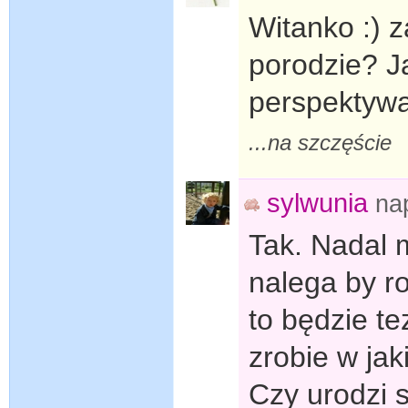
Witanko :) 
porodzie? J
perspektyw
...na szczęście
sylwunia
na
Tak. Nadal 
nalega by r
to będzie t
zrobie w ja
Czy urodzi 