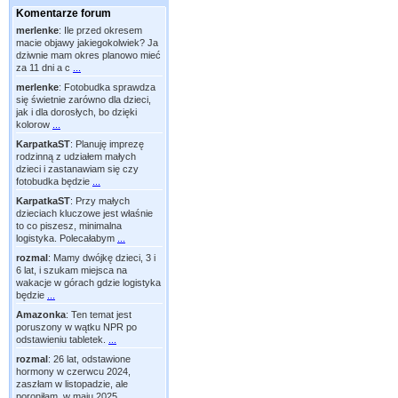
Komentarze forum
merlenke
:
Ile przed okresem
macie objawy jakiegokolwiek? Ja
dziwnie mam okres planowo mieć
za 11 dni a c
...
merlenke
:
Fotobudka sprawdza
się świetnie zarówno dla dzieci,
jak i dla dorosłych, bo dzięki
kolorow
...
KarpatkaST
:
Planuję imprezę
rodzinną z udziałem małych
dzieci i zastanawiam się czy
fotobudka będzie
...
KarpatkaST
:
Przy małych
dzieciach kluczowe jest właśnie
to co piszesz, minimalna
logistyka. Polecałabym
...
rozmal
:
Mamy dwójkę dzieci, 3 i
6 lat, i szukam miejsca na
wakacje w górach gdzie logistyka
będzie
...
Amazonka
:
Ten temat jest
poruszony w wątku NPR po
odstawieniu tabletek.
...
rozmal
:
26 lat, odstawione
hormony w czerwcu 2024,
zaszłam w listopadzie, ale
poroniłam, w maju 2025
...