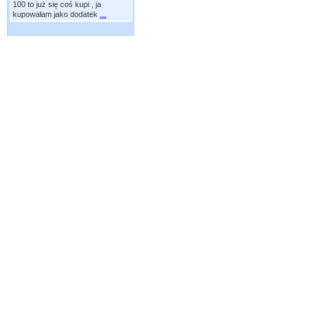
100 to już się coś kupi , ja
kupowałam jako dodatek
...