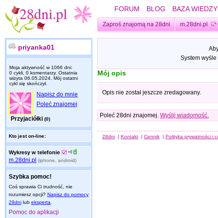
FORUM
BLOG
BAZA WIEDZY
Zaproś znajomą na 28dni
m.28dni.pl
priyanka01
Aby
System wyśle 
Moja aktywność w 1066 dni:
Mój opis
0 cykli, 0 komentarzy. Ostatnia
wizyta
06.05.2024
. Mój ostatni
cykl się skończył.
Opis nie został jeszcze zredagowany.
Napisz do mnie
Poleć znajomej
Poleć 28dni znajomej.
Wyślij wiadomość.
Przyjaciółki
(0)
Kto jest on-line:
28dni
|
Kontakt
|
Cennik
|
Polityka prywatności i 
Wykresy w telefonie
m.28dni.pl
(iphone, android)
Szybka pomoc!
Coś sprawia Ci trudność, nie
rozumiesz opcji?
Napisz do pomocy
28dni
lub
eksperta
.
Pomoc do aplikacji