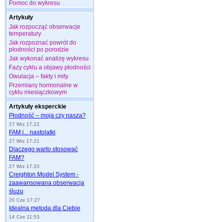
Pomoc do wykresu
Artykuły
Jak rozpocząć obserwacje
temperatury
Jak rozpoznać powrót do
płodności po porodzie
Jak wykonać analizę wykresu
Fazy cyklu a objawy płodności
Owulacja – fakty i mity
Przemiany hormonalne w
cyklu miesiączkowym
Artykuły eksperckie
Płodność – moja czy nasza?
27 Wrz 17:22
FAM i... nastolatki
27 Wrz 17:21
Dlaczego warto stosować
FAM?
27 Wrz 17:20
Creighton Model System -
zaawansowana obserwacja
śluzu
20 Cze 17:27
Idealna metoda dla Ciebie
14 Cze 11:53