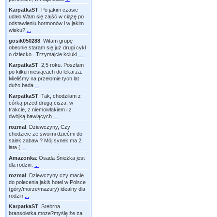
KarpatkaST
:
Po jakim czasie
udało Wam się zajść w ciążę po
odstawieniu hormonów i w jakim
wieku?
...
gosik050288
:
Witam grupę
obecnie staram się już drugi cykl
o dziecko . Trzymajcie kciuki
...
KarpatkaST
:
2,5 roku. Poszłam
po kilku miesiącach do lekarza.
Mieliśmy na przełomie tych lat
dużo bada
...
KarpatkaST
:
Tak, chodziłam z
córką przed drugą cisza, w
trakcie, z niemowlakiem i z
dwójką bawiących
...
rozmal
:
Dziewczyny, Czy
chodzicie ze swoimi dziećmi do
salek zabaw ? Mój synek ma 2
lata (
...
Amazonka
:
Osada Śnieżka jest
dla rodzin.
...
rozmal
:
Dziewczyny czy macie
do polecenia jakiś hotel w Polsce
(góry/morze/mazury) idealny dla
rodzin
...
KarpatkaST
:
Srebrna
bransoletka moze?myślę że za