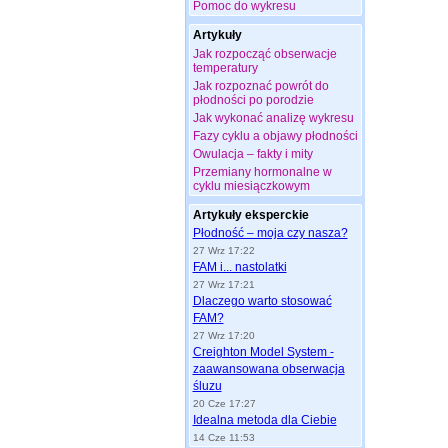
Pomoc do wykresu
Artykuły
Jak rozpocząć obserwacje
temperatury
Jak rozpoznać powrót do
płodności po porodzie
Jak wykonać analizę wykresu
Fazy cyklu a objawy płodności
Owulacja – fakty i mity
Przemiany hormonalne w
cyklu miesiączkowym
Artykuły eksperckie
Płodność – moja czy nasza?
27 Wrz 17:22
FAM i... nastolatki
27 Wrz 17:21
Dlaczego warto stosować
FAM?
27 Wrz 17:20
Creighton Model System -
zaawansowana obserwacja
śluzu
20 Cze 17:27
Idealna metoda dla Ciebie
14 Cze 11:53