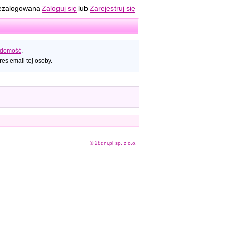
ezalogowana
Zaloguj się
lub
Zarejestruj się
adomość
.
es email tej osoby.
© 28dni.pl sp. z o.o.