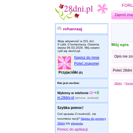
FOR
Zaproś zna
rohanraaj
Moja aktywność w 201 dni:
Mój opis
0 cykli, 0 komentarzy. Ostatnia
wizyta
06.03.2026
. Mój ostatni
cykl się skończył.
Opis nie zo
Napisz do mnie
Poleć znajomej
Poleć 28dni
Przyjaciółki
(0)
Kto jest on-line:
28dni
|
Kont
Wykresy w telefonie
m.28dni.pl
(iphone, android)
Szybka pomoc!
Coś sprawia Ci trudność, nie
rozumiesz opcji?
Napisz do pomocy
28dni
lub
eksperta
.
Pomoc do aplikacji