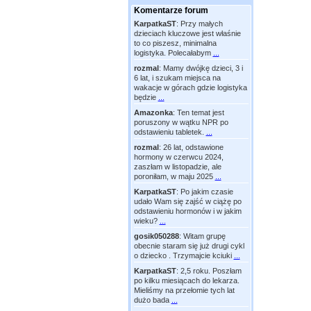
Komentarze forum
KarpatkaST
:
Przy małych
dzieciach kluczowe jest właśnie
to co piszesz, minimalna
logistyka. Polecałabym
...
rozmal
:
Mamy dwójkę dzieci, 3 i
6 lat, i szukam miejsca na
wakacje w górach gdzie logistyka
będzie
...
Amazonka
:
Ten temat jest
poruszony w wątku NPR po
odstawieniu tabletek.
...
rozmal
:
26 lat, odstawione
hormony w czerwcu 2024,
zaszłam w listopadzie, ale
poroniłam, w maju 2025
...
KarpatkaST
:
Po jakim czasie
udało Wam się zajść w ciążę po
odstawieniu hormonów i w jakim
wieku?
...
gosik050288
:
Witam grupę
obecnie staram się już drugi cykl
o dziecko . Trzymajcie kciuki
...
KarpatkaST
:
2,5 roku. Poszłam
po kilku miesiącach do lekarza.
Mieliśmy na przełomie tych lat
dużo bada
...