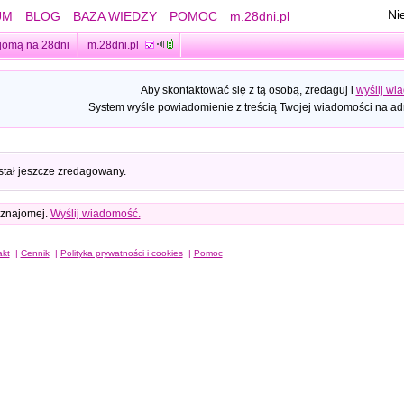
Ni
UM
BLOG
BAZA WIEDZY
POMOC
m.28dni.pl
jomą na 28dni
m.28dni.pl
Aby skontaktować się z tą osobą, zredaguj i
wyślij wi
System wyśle powiadomienie z treścią Twojej wiadomości na adr
stał jeszcze zredagowany.
 znajomej.
Wyślij wiadomość.
akt
|
Cennik
|
Polityka prywatności i cookies
|
Pomoc