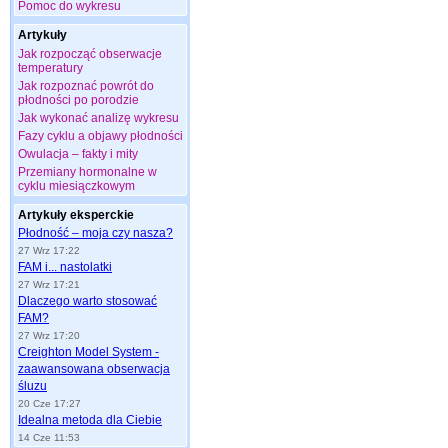
Pomoc do wykresu
Artykuły
Jak rozpocząć obserwacje
temperatury
Jak rozpoznać powrót do
płodności po porodzie
Jak wykonać analizę wykresu
Fazy cyklu a objawy płodności
Owulacja – fakty i mity
Przemiany hormonalne w
cyklu miesiączkowym
Artykuły eksperckie
Płodność – moja czy nasza?
27 Wrz 17:22
FAM i... nastolatki
27 Wrz 17:21
Dlaczego warto stosować
FAM?
27 Wrz 17:20
Creighton Model System -
zaawansowana obserwacja
śluzu
20 Cze 17:27
Idealna metoda dla Ciebie
14 Cze 11:53