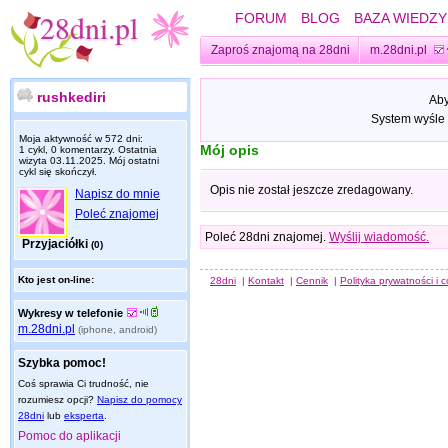
FORUM
BLOG
BAZA WIEDZY
Zaproś znajomą na 28dni
m.28dni.pl
rushkediri
Aby
System wyśle 
Moja aktywność w 572 dni:
Mój opis
1 cykl, 0 komentarzy. Ostatnia
wizyta
03.11.2025
. Mój ostatni
cykl się skończył.
Opis nie został jeszcze zredagowany.
Napisz do mnie
Poleć znajomej
Poleć 28dni znajomej.
Wyślij wiadomość.
Przyjaciółki
(0)
Kto jest on-line:
28dni
|
Kontakt
|
Cennik
|
Polityka prywatności i 
Wykresy w telefonie
m.28dni.pl
(iphone, android)
Szybka pomoc!
Coś sprawia Ci trudność, nie
rozumiesz opcji?
Napisz do pomocy
28dni
lub
eksperta
.
Pomoc do aplikacji