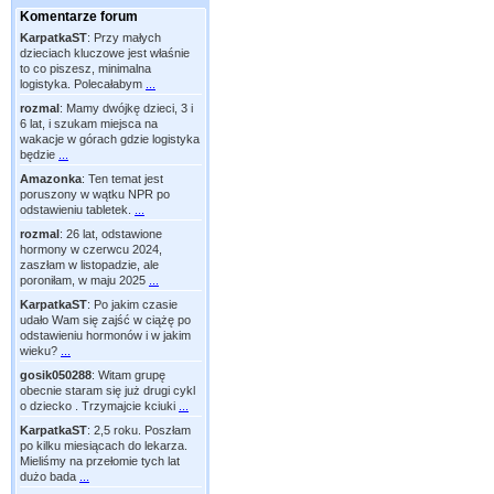
Komentarze forum
KarpatkaST
:
Przy małych
dzieciach kluczowe jest właśnie
to co piszesz, minimalna
logistyka. Polecałabym
...
rozmal
:
Mamy dwójkę dzieci, 3 i
6 lat, i szukam miejsca na
wakacje w górach gdzie logistyka
będzie
...
Amazonka
:
Ten temat jest
poruszony w wątku NPR po
odstawieniu tabletek.
...
rozmal
:
26 lat, odstawione
hormony w czerwcu 2024,
zaszłam w listopadzie, ale
poroniłam, w maju 2025
...
KarpatkaST
:
Po jakim czasie
udało Wam się zajść w ciążę po
odstawieniu hormonów i w jakim
wieku?
...
gosik050288
:
Witam grupę
obecnie staram się już drugi cykl
o dziecko . Trzymajcie kciuki
...
KarpatkaST
:
2,5 roku. Poszłam
po kilku miesiącach do lekarza.
Mieliśmy na przełomie tych lat
dużo bada
...