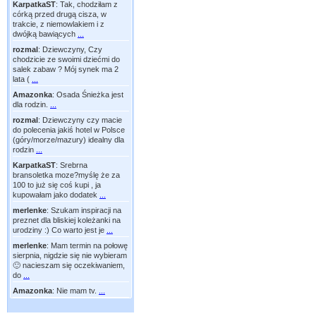
KarpatkaST
:
Tak, chodziłam z
córką przed drugą cisza, w
trakcie, z niemowlakiem i z
dwójką bawiących
...
rozmal
:
Dziewczyny, Czy
chodzicie ze swoimi dziećmi do
salek zabaw ? Mój synek ma 2
lata (
...
Amazonka
:
Osada Śnieżka jest
dla rodzin.
...
rozmal
:
Dziewczyny czy macie
do polecenia jakiś hotel w Polsce
(góry/morze/mazury) idealny dla
rodzin
...
KarpatkaST
:
Srebrna
bransoletka moze?myślę że za
100 to już się coś kupi , ja
kupowałam jako dodatek
...
merlenke
:
Szukam inspiracji na
preznet dla bliskiej koleżanki na
urodziny :) Co warto jest je
...
merlenke
:
Mam termin na połowę
sierpnia, nigdzie się nie wybieram
🙂 nacieszam się oczekiwaniem,
do
...
Amazonka
:
Nie mam tv.
...