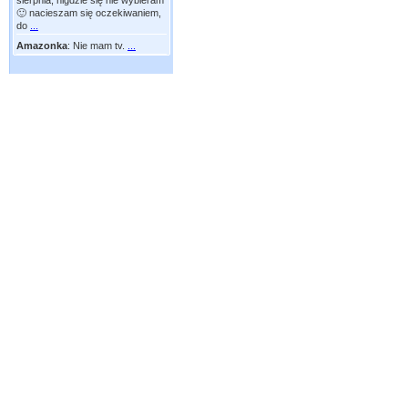
sierpnia, nigdzie się nie wybieram
🙂 nacieszam się oczekiwaniem,
do
...
Amazonka
:
Nie mam tv.
...