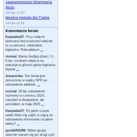
zaawansowana obserwacja
śluzu
20 Cze 17:27
Idealna metoda dla Ciebie
14 Cze 11:53
Komentarze forum
KarpatkaST
:
Przy małych
dzieciach kluczowe jest właśnie
to co piszesz, minimalna
logistyka. Polecałabym
...
rozmal
:
Mamy dwójkę dzieci, 3 i
6 lat, i szukam miejsca na
wakacje w górach gdzie logistyka
będzie
...
Amazonka
:
Ten temat jest
poruszony w wątku NPR po
odstawieniu tabletek.
...
rozmal
:
26 lat, odstawione
hormony w czerwcu 2024,
zaszłam w listopadzie, ale
poroniłam, w maju 2025
...
KarpatkaST
:
Po jakim czasie
udało Wam się zajść w ciążę po
odstawieniu hormonów i w jakim
wieku?
...
gosik050288
:
Witam grupę
obecnie staram się już drugi cykl