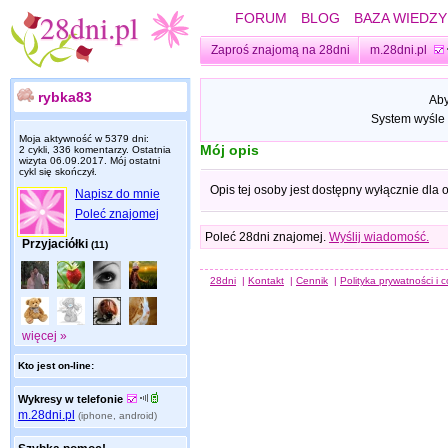
FORUM
BLOG
BAZA WIEDZY
Zaproś znajomą na 28dni
m.28dni.pl
rybka83
Aby
System wyśle 
Moja aktywność w 5379 dni:
Mój opis
2 cykli, 336 komentarzy. Ostatnia
wizyta
06.09.2017
. Mój ostatni
cykl się skończył.
Opis tej osoby jest dostępny wyłącznie dla
Napisz do mnie
Poleć znajomej
Poleć 28dni znajomej.
Wyślij wiadomość.
Przyjaciółki
(11)
28dni
|
Kontakt
|
Cennik
|
Polityka prywatności i 
więcej »
Kto jest on-line:
Wykresy w telefonie
m.28dni.pl
(iphone, android)