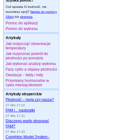
Szybka pomoc!
Coś sprawia Ci trudność, nie
rozumiesz opcji?
Napisz do pomocy
28dni
lub
eksperta
.
Pomoc do aplikacji
Pomoc do wykresu
Artykuły
Jak rozpocząć obserwacje
temperatury
Jak rozpoznać powrót do
płodności po porodzie
Jak wykonać analizę wykresu
Fazy cyklu a objawy płodności
Owulacja – fakty i mity
Przemiany hormonalne w
cyklu miesiączkowym
Artykuły eksperckie
Płodność – moja czy nasza?
27 Wrz 17:22
FAM i... nastolatki
27 Wrz 17:21
Dlaczego warto stosować
FAM?
27 Wrz 17:20
Creighton Model System -