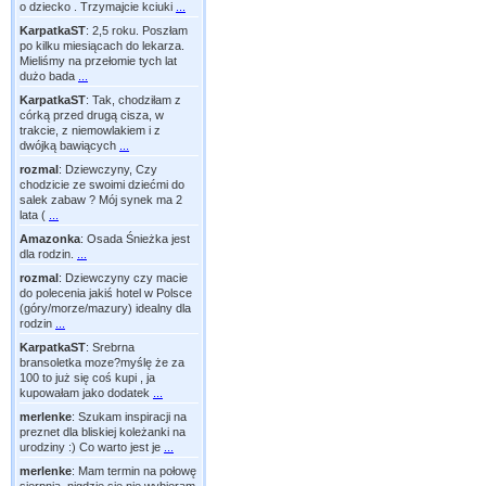
o dziecko . Trzymajcie kciuki
...
KarpatkaST
:
2,5 roku. Poszłam
po kilku miesiącach do lekarza.
Mieliśmy na przełomie tych lat
dużo bada
...
KarpatkaST
:
Tak, chodziłam z
córką przed drugą cisza, w
trakcie, z niemowlakiem i z
dwójką bawiących
...
rozmal
:
Dziewczyny, Czy
chodzicie ze swoimi dziećmi do
salek zabaw ? Mój synek ma 2
lata (
...
Amazonka
:
Osada Śnieżka jest
dla rodzin.
...
rozmal
:
Dziewczyny czy macie
do polecenia jakiś hotel w Polsce
(góry/morze/mazury) idealny dla
rodzin
...
KarpatkaST
:
Srebrna
bransoletka moze?myślę że za
100 to już się coś kupi , ja
kupowałam jako dodatek
...
merlenke
:
Szukam inspiracji na
preznet dla bliskiej koleżanki na
urodziny :) Co warto jest je
...
merlenke
:
Mam termin na połowę