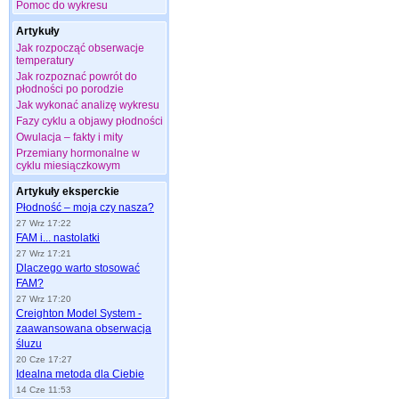
Pomoc do wykresu
Artykuły
Jak rozpocząć obserwacje
temperatury
Jak rozpoznać powrót do
płodności po porodzie
Jak wykonać analizę wykresu
Fazy cyklu a objawy płodności
Owulacja – fakty i mity
Przemiany hormonalne w
cyklu miesiączkowym
Artykuły eksperckie
Płodność – moja czy nasza?
27 Wrz 17:22
FAM i... nastolatki
27 Wrz 17:21
Dlaczego warto stosować
FAM?
27 Wrz 17:20
Creighton Model System -
zaawansowana obserwacja
śluzu
20 Cze 17:27
Idealna metoda dla Ciebie
14 Cze 11:53