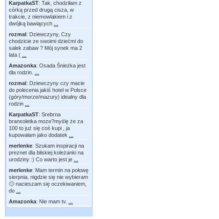
KarpatkaST
:
Tak, chodziłam z
córką przed drugą cisza, w
trakcie, z niemowlakiem i z
dwójką bawiących
...
rozmal
:
Dziewczyny, Czy
chodzicie ze swoimi dziećmi do
salek zabaw ? Mój synek ma 2
lata (
...
Amazonka
:
Osada Śnieżka jest
dla rodzin.
...
rozmal
:
Dziewczyny czy macie
do polecenia jakiś hotel w Polsce
(góry/morze/mazury) idealny dla
rodzin
...
KarpatkaST
:
Srebrna
bransoletka moze?myślę że za
100 to już się coś kupi , ja
kupowałam jako dodatek
...
merlenke
:
Szukam inspiracji na
preznet dla bliskiej koleżanki na
urodziny :) Co warto jest je
...
merlenke
:
Mam termin na połowę
sierpnia, nigdzie się nie wybieram
🙂 nacieszam się oczekiwaniem,
do
...
Amazonka
:
Nie mam tv.
...