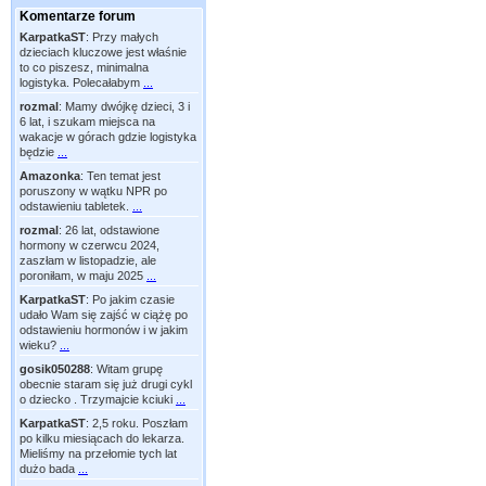
Komentarze forum
KarpatkaST
:
Przy małych
dzieciach kluczowe jest właśnie
to co piszesz, minimalna
logistyka. Polecałabym
...
rozmal
:
Mamy dwójkę dzieci, 3 i
6 lat, i szukam miejsca na
wakacje w górach gdzie logistyka
będzie
...
Amazonka
:
Ten temat jest
poruszony w wątku NPR po
odstawieniu tabletek.
...
rozmal
:
26 lat, odstawione
hormony w czerwcu 2024,
zaszłam w listopadzie, ale
poroniłam, w maju 2025
...
KarpatkaST
:
Po jakim czasie
udało Wam się zajść w ciążę po
odstawieniu hormonów i w jakim
wieku?
...
gosik050288
:
Witam grupę
obecnie staram się już drugi cykl
o dziecko . Trzymajcie kciuki
...
KarpatkaST
:
2,5 roku. Poszłam
po kilku miesiącach do lekarza.
Mieliśmy na przełomie tych lat
dużo bada
...