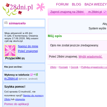
FORUM
BLOG
BAZA WIEDZY
Zaproś znajomą na 28dni
m.28dni.pl
sirmarcelo
Aby
System wyśle 
Moja aktywność w 49 dni:
Mój opis
0 cykli, 0 komentarzy. Ostatnia
wizyta
17.06.2026
. Mój ostatni
cykl się skończył.
Opis nie został jeszcze zredagowany.
Napisz do mnie
Poleć znajomej
Poleć 28dni znajomej.
Wyślij wiadomość.
Przyjaciółki
(0)
Kto jest on-line:
28dni
|
Kontakt
|
Cennik
|
Polityka prywatności i 
Wykresy w telefonie
m.28dni.pl
(iphone, android)
Szybka pomoc!
Coś sprawia Ci trudność, nie
rozumiesz opcji?
Napisz do pomocy
28dni
lub
eksperta
.
Pomoc do aplikacji