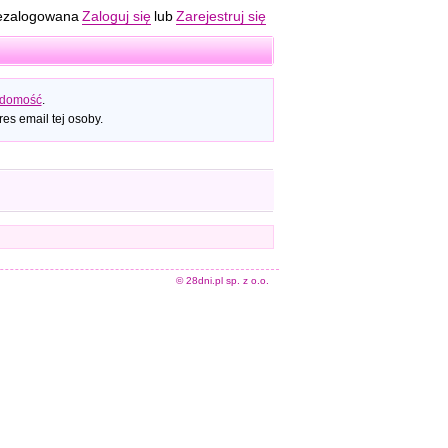
ezalogowana
Zaloguj się
lub
Zarejestruj się
adomość
.
es email tej osoby.
© 28dni.pl sp. z o.o.