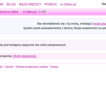
Ni
UM
BLOG
BAZA WIEDZY
POMOC
m.28dni.pl
jomą na 28dni
m.28dni.pl
Aby skontaktować się z tą osobą, zredaguj i
wyślij wi
System wyśle powiadomienie z treścią Twojej wiadomości na adr
oby jest dostępny wyłącznie dla osób zalogowanych.
 znajomej.
Wyślij wiadomość.
akt
|
Cennik
|
Polityka prywatności i cookies
|
Pomoc