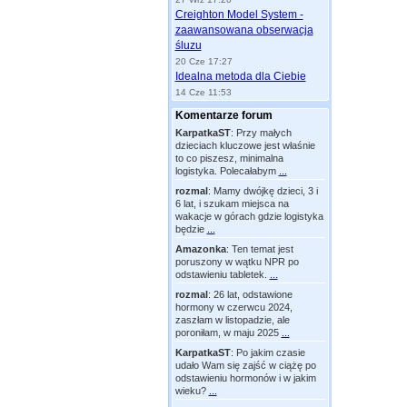
Creighton Model System -
zaawansowana obserwacja
śluzu
20 Cze 17:27
Idealna metoda dla Ciebie
14 Cze 11:53
Komentarze forum
KarpatkaST
:
Przy małych
dzieciach kluczowe jest właśnie
to co piszesz, minimalna
logistyka. Polecałabym
...
rozmal
:
Mamy dwójkę dzieci, 3 i
6 lat, i szukam miejsca na
wakacje w górach gdzie logistyka
będzie
...
Amazonka
:
Ten temat jest
poruszony w wątku NPR po
odstawieniu tabletek.
...
rozmal
:
26 lat, odstawione
hormony w czerwcu 2024,
zaszłam w listopadzie, ale
poroniłam, w maju 2025
...
KarpatkaST
:
Po jakim czasie
udało Wam się zajść w ciążę po
odstawieniu hormonów i w jakim
wieku?
...