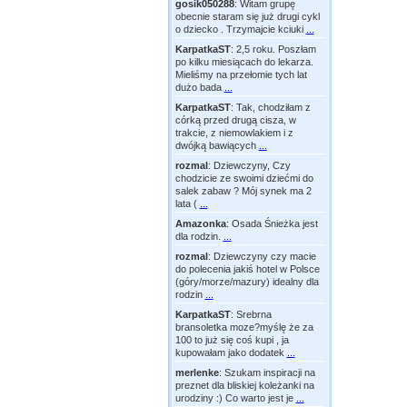
gosik050288
:
Witam grupę
obecnie staram się już drugi cykl
o dziecko . Trzymajcie kciuki
...
KarpatkaST
:
2,5 roku. Poszłam
po kilku miesiącach do lekarza.
Mieliśmy na przełomie tych lat
dużo bada
...
KarpatkaST
:
Tak, chodziłam z
córką przed drugą cisza, w
trakcie, z niemowlakiem i z
dwójką bawiących
...
rozmal
:
Dziewczyny, Czy
chodzicie ze swoimi dziećmi do
salek zabaw ? Mój synek ma 2
lata (
...
Amazonka
:
Osada Śnieżka jest
dla rodzin.
...
rozmal
:
Dziewczyny czy macie
do polecenia jakiś hotel w Polsce
(góry/morze/mazury) idealny dla
rodzin
...
KarpatkaST
:
Srebrna
bransoletka moze?myślę że za
100 to już się coś kupi , ja
kupowałam jako dodatek
...
merlenke
:
Szukam inspiracji na
preznet dla bliskiej koleżanki na
urodziny :) Co warto jest je
...