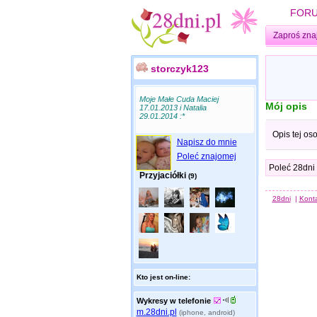
FOR
Zaproś zna
storczyk123
Moje Małe Cuda Maciej
Mój opis
17.01.2013 i Natalia
29.01.2014 :*
Opis tej os
Napisz do mnie
Poleć znajomej
Poleć 28dni
Przyjaciółki
(9)
28dni
|
Kont
Kto jest on-line:
Wykresy w telefonie
m.28dni.pl
(iphone, android)