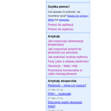
Szybka pomoc!
Coś sprawia Ci trudność, nie
rozumiesz opcji?
Napisz do pomocy
28dni
lub
eksperta
.
Pomoc do aplikacji
Pomoc do wykresu
Artykuły
Jak rozpocząć obserwacje
temperatury
Jak rozpoznać powrót do
płodności po porodzie
Jak wykonać analizę wykresu
Fazy cyklu a objawy płodności
Owulacja – fakty i mity
Przemiany hormonalne w
cyklu miesiączkowym
Artykuły eksperckie
Płodność – moja czy nasza?
27 Wrz 17:22
FAM i... nastolatki
27 Wrz 17:21
Dlaczego warto stosować
FAM?
27 Wrz 17:20