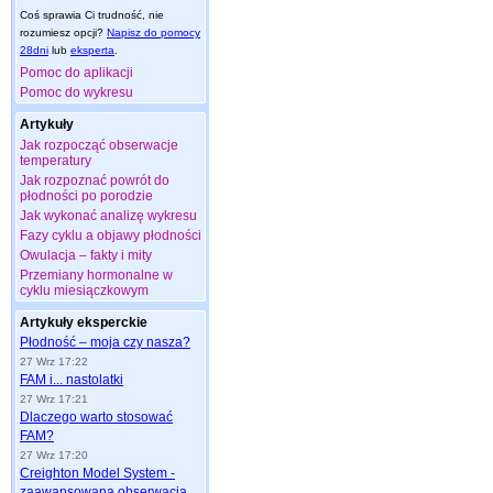
Coś sprawia Ci trudność, nie
rozumiesz opcji?
Napisz do pomocy
28dni
lub
eksperta
.
Pomoc do aplikacji
Pomoc do wykresu
Artykuły
Jak rozpocząć obserwacje
temperatury
Jak rozpoznać powrót do
płodności po porodzie
Jak wykonać analizę wykresu
Fazy cyklu a objawy płodności
Owulacja – fakty i mity
Przemiany hormonalne w
cyklu miesiączkowym
Artykuły eksperckie
Płodność – moja czy nasza?
27 Wrz 17:22
FAM i... nastolatki
27 Wrz 17:21
Dlaczego warto stosować
FAM?
27 Wrz 17:20
Creighton Model System -
zaawansowana obserwacja