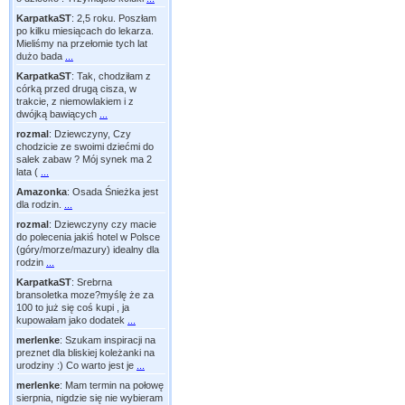
KarpatkaST
:
2,5 roku. Poszłam
po kilku miesiącach do lekarza.
Mieliśmy na przełomie tych lat
dużo bada
...
KarpatkaST
:
Tak, chodziłam z
córką przed drugą cisza, w
trakcie, z niemowlakiem i z
dwójką bawiących
...
rozmal
:
Dziewczyny, Czy
chodzicie ze swoimi dziećmi do
salek zabaw ? Mój synek ma 2
lata (
...
Amazonka
:
Osada Śnieżka jest
dla rodzin.
...
rozmal
:
Dziewczyny czy macie
do polecenia jakiś hotel w Polsce
(góry/morze/mazury) idealny dla
rodzin
...
KarpatkaST
:
Srebrna
bransoletka moze?myślę że za
100 to już się coś kupi , ja
kupowałam jako dodatek
...
merlenke
:
Szukam inspiracji na
preznet dla bliskiej koleżanki na
urodziny :) Co warto jest je
...
merlenke
:
Mam termin na połowę
sierpnia, nigdzie się nie wybieram