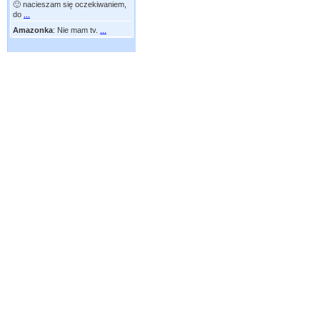
🙂 nacieszam się oczekiwaniem,
do
...
Amazonka
:
Nie mam tv.
...