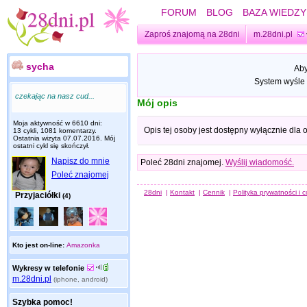
FORUM
BLOG
BAZA WIEDZY
Zaproś znajomą na 28dni
m.28dni.pl
sycha
Aby
System wyśle 
czekając na nasz cud...
Mój opis
Moja aktywność w 6610 dni:
Opis tej osoby jest dostępny wyłącznie dla
13 cykli, 1081 komentarzy.
Ostatnia wizyta
07.07.2016
. Mój
ostatni cykl się skończył.
Napisz do mnie
Poleć 28dni znajomej.
Wyślij wiadomość.
Poleć znajomej
28dni
|
Kontakt
|
Cennik
|
Polityka prywatności i 
Przyjaciółki
(4)
Kto jest on-line:
Amazonka
Wykresy w telefonie
m.28dni.pl
(iphone, android)
Szybka pomoc!