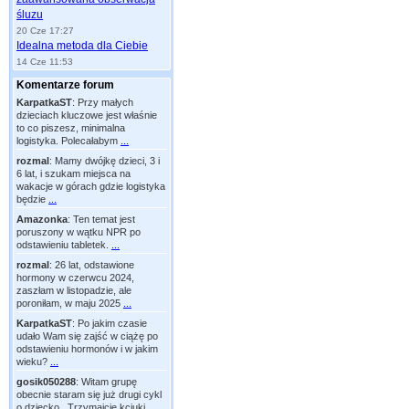
śluzu
20 Cze 17:27
Idealna metoda dla Ciebie
14 Cze 11:53
Komentarze forum
KarpatkaST
:
Przy małych
dzieciach kluczowe jest właśnie
to co piszesz, minimalna
logistyka. Polecałabym
...
rozmal
:
Mamy dwójkę dzieci, 3 i
6 lat, i szukam miejsca na
wakacje w górach gdzie logistyka
będzie
...
Amazonka
:
Ten temat jest
poruszony w wątku NPR po
odstawieniu tabletek.
...
rozmal
:
26 lat, odstawione
hormony w czerwcu 2024,
zaszłam w listopadzie, ale
poroniłam, w maju 2025
...
KarpatkaST
:
Po jakim czasie
udało Wam się zajść w ciążę po
odstawieniu hormonów i w jakim
wieku?
...
gosik050288
:
Witam grupę
obecnie staram się już drugi cykl
o dziecko . Trzymajcie kciuki
...