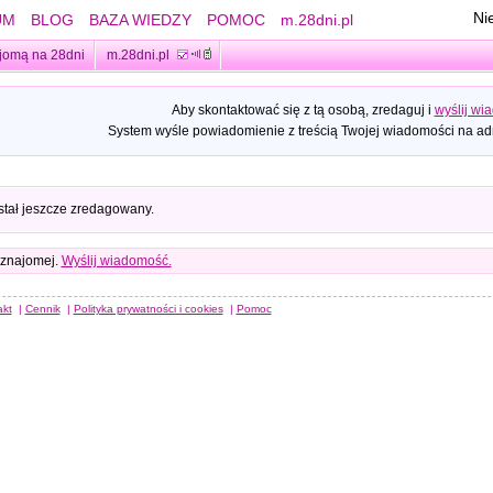
Ni
UM
BLOG
BAZA WIEDZY
POMOC
m.28dni.pl
jomą na 28dni
m.28dni.pl
Aby skontaktować się z tą osobą, zredaguj i
wyślij wi
System wyśle powiadomienie z treścią Twojej wiadomości na adr
stał jeszcze zredagowany.
 znajomej.
Wyślij wiadomość.
akt
|
Cennik
|
Polityka prywatności i cookies
|
Pomoc