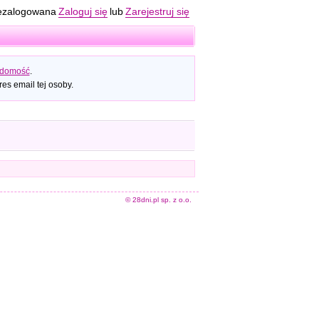
ezalogowana
Zaloguj się
lub
Zarejestruj się
adomość
.
es email tej osoby.
© 28dni.pl sp. z o.o.