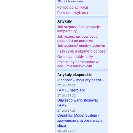
28dni
lub
eksperta
.
Pomoc do aplikacji
Pomoc do wykresu
Artykuły
Jak rozpocząć obserwacje
temperatury
Jak rozpoznać powrót do
płodności po porodzie
Jak wykonać analizę wykresu
Fazy cyklu a objawy płodności
Owulacja – fakty i mity
Przemiany hormonalne w
cyklu miesiączkowym
Artykuły eksperckie
Płodność – moja czy nasza?
27 Wrz 17:22
FAM i... nastolatki
27 Wrz 17:21
Dlaczego warto stosować
FAM?
27 Wrz 17:20
Creighton Model System -
zaawansowana obserwacja
śluzu
20 Cze 17:27