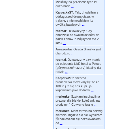
Mieliśmy na przełomie tych lat
dużo bada
...
KarpatkaST
:
Tak, chodziłam z
córką przed drugą cisza, w
trakcie, z niemowlakiem i z
dwójką bawiących
...
rozmal
:
Dziewczyny, Czy
chodzicie ze swoimi dziećmi do
salek zabaw ? Mój synek ma 2
lata (
...
Amazonka
:
Osada Śnieżka jest
dla rodzin.
...
rozmal
:
Dziewczyny czy macie
do polecenia jakiś hotel w Polsce
(góry/morze/mazury) idealny dla
rodzin
...
KarpatkaST
:
Srebrna
bransoletka moze?myślę że za
100 to już się coś kupi , ja
kupowałam jako dodatek
...
merlenke
:
Szukam inspiracji na
preznet dla bliskiej koleżanki na
urodziny :) Co warto jest je
...
merlenke
:
Mam termin na połowę
sierpnia, nigdzie się nie wybieram
🙂 nacieszam się oczekiwaniem,
do
...