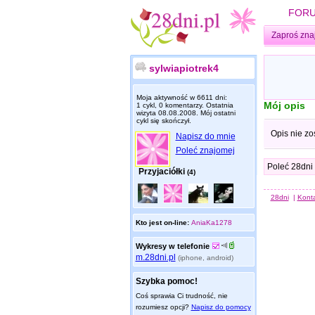
FOR
Zaproś zna
sylwiapiotrek4
Moja aktywność w 6611 dni:
Mój opis
1 cykl, 0 komentarzy. Ostatnia
wizyta
08.08.2008
. Mój ostatni
cykl się skończył.
Opis nie zo
Napisz do mnie
Poleć znajomej
Poleć 28dni
Przyjaciółki
(4)
28dni
|
Kont
Kto jest on-line:
AniaKa1278
Wykresy w telefonie
m.28dni.pl
(iphone, android)
Szybka pomoc!
Coś sprawia Ci trudność, nie
rozumiesz opcji?
Napisz do pomocy