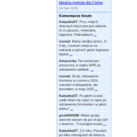
Idealna metoda dla Ciebie
14 Cze 11:53
Komentarze forum
KarpatkaST
:
Przy małych
dzieciach kluczowe jest właśnie
to co piszesz, minimalna
logistyka. Polecałabym
...
rozmal
:
Mamy dwójkę dzieci, 3 i
6 lat, i szukam miejsca na
wakacje w górach gdzie logistyka
będzie
...
Amazonka
:
Ten temat jest
poruszony w wątku NPR po
odstawieniu tabletek.
...
rozmal
:
26 lat, odstawione
hormony w czerwcu 2024,
zaszłam w listopadzie, ale
poroniłam, w maju 2025
...
KarpatkaST
:
Po jakim czasie
udało Wam się zajść w ciążę po
odstawieniu hormonów i w jakim
wieku?
...
gosik050288
:
Witam grupę
obecnie staram się już drugi cykl
o dziecko . Trzymajcie kciuki
...
KarpatkaST
:
2,5 roku. Poszłam
po kilku miesiącach do lekarza.