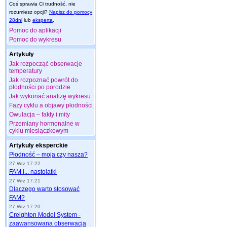
Coś sprawia Ci trudność, nie
rozumiesz opcji?
Napisz do pomocy
28dni
lub
eksperta
.
Pomoc do aplikacji
Pomoc do wykresu
Artykuły
Jak rozpocząć obserwacje
temperatury
Jak rozpoznać powrót do
płodności po porodzie
Jak wykonać analizę wykresu
Fazy cyklu a objawy płodności
Owulacja – fakty i mity
Przemiany hormonalne w
cyklu miesiączkowym
Artykuły eksperckie
Płodność – moja czy nasza?
27 Wrz 17:22
FAM i... nastolatki
27 Wrz 17:21
Dlaczego warto stosować
FAM?
27 Wrz 17:20
Creighton Model System -
zaawansowana obserwacja