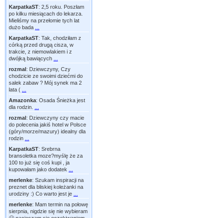
KarpatkaST
:
2,5 roku. Poszłam
po kilku miesiącach do lekarza.
Mieliśmy na przełomie tych lat
dużo bada
...
KarpatkaST
:
Tak, chodziłam z
córką przed drugą cisza, w
trakcie, z niemowlakiem i z
dwójką bawiących
...
rozmal
:
Dziewczyny, Czy
chodzicie ze swoimi dziećmi do
salek zabaw ? Mój synek ma 2
lata (
...
Amazonka
:
Osada Śnieżka jest
dla rodzin.
...
rozmal
:
Dziewczyny czy macie
do polecenia jakiś hotel w Polsce
(góry/morze/mazury) idealny dla
rodzin
...
KarpatkaST
:
Srebrna
bransoletka moze?myślę że za
100 to już się coś kupi , ja
kupowałam jako dodatek
...
merlenke
:
Szukam inspiracji na
preznet dla bliskiej koleżanki na
urodziny :) Co warto jest je
...
merlenke
:
Mam termin na połowę
sierpnia, nigdzie się nie wybieram