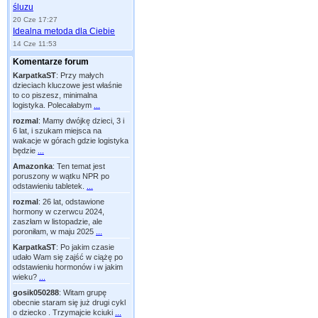
śluzu
20 Cze 17:27
Idealna metoda dla Ciebie
14 Cze 11:53
Komentarze forum
KarpatkaST
:
Przy małych
dzieciach kluczowe jest właśnie
to co piszesz, minimalna
logistyka. Polecałabym
...
rozmal
:
Mamy dwójkę dzieci, 3 i
6 lat, i szukam miejsca na
wakacje w górach gdzie logistyka
będzie
...
Amazonka
:
Ten temat jest
poruszony w wątku NPR po
odstawieniu tabletek.
...
rozmal
:
26 lat, odstawione
hormony w czerwcu 2024,
zaszłam w listopadzie, ale
poroniłam, w maju 2025
...
KarpatkaST
:
Po jakim czasie
udało Wam się zajść w ciążę po
odstawieniu hormonów i w jakim
wieku?
...
gosik050288
:
Witam grupę
obecnie staram się już drugi cykl
o dziecko . Trzymajcie kciuki
...