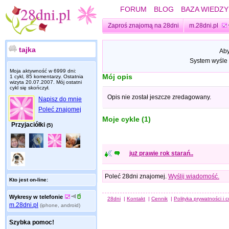
FORUM
BLOG
BAZA WIEDZY
Zaproś znajomą na 28dni
m.28dni.pl
tajka
Aby
System wyśle 
Moja aktywność w 6999 dni:
Mój opis
1 cykl, 85 komentarzy. Ostatnia
wizyta
20.07.2007
. Mój ostatni
cykl się skończył.
Opis nie został jeszcze zredagowany.
Napisz do mnie
Poleć znajomej
Moje cykle (1)
Przyjaciółki
(5)
już prawie rok starań..
Poleć 28dni znajomej.
Wyślij wiadomość.
Kto jest on-line:
Wykresy w telefonie
28dni
|
Kontakt
|
Cennik
|
Polityka prywatności i 
m.28dni.pl
(iphone, android)
Szybka pomoc!