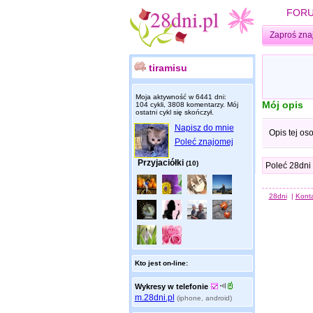
FOR
Zaproś zna
tiramisu
Moja aktywność w 6441 dni:
Mój opis
104 cykli, 3808 komentarzy. Mój
ostatni cykl się skończył.
Napisz do mnie
Opis tej os
Poleć znajomej
Przyjaciółki
(10)
Poleć 28dni
28dni
|
Kont
Kto jest on-line:
Wykresy w telefonie
m.28dni.pl
(iphone, android)