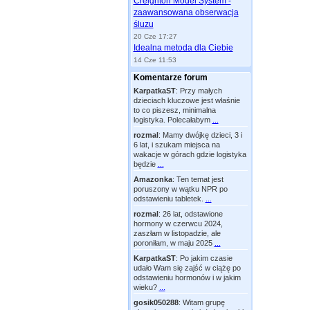
Creighton Model System -
zaawansowana obserwacja
śluzu
20 Cze 17:27
Idealna metoda dla Ciebie
14 Cze 11:53
Komentarze forum
KarpatkaST
:
Przy małych
dzieciach kluczowe jest właśnie
to co piszesz, minimalna
logistyka. Polecałabym
...
rozmal
:
Mamy dwójkę dzieci, 3 i
6 lat, i szukam miejsca na
wakacje w górach gdzie logistyka
będzie
...
Amazonka
:
Ten temat jest
poruszony w wątku NPR po
odstawieniu tabletek.
...
rozmal
:
26 lat, odstawione
hormony w czerwcu 2024,
zaszłam w listopadzie, ale
poroniłam, w maju 2025
...
KarpatkaST
:
Po jakim czasie
udało Wam się zajść w ciążę po
odstawieniu hormonów i w jakim
wieku?
...
gosik050288
:
Witam grupę