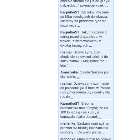
obecnie staram się już drugi cykl
o dziecko . Trzymajcie kciuki
...
KarpatkaST
:
2,5 roku. Poszłam
po kilku miesiącach do lekarza.
Mieliśmy na przełomie tych lat
dużo bada
...
KarpatkaST
:
Tak, chodziłam z
córką przed drugą cisza, w
trakcie, z niemowlakiem i z
dwójką bawiących
...
rozmal
:
Dziewczyny, Czy
chodzicie ze swoimi dziećmi do
salek zabaw ? Mój synek ma 2
lata (
...
Amazonka
:
Osada Śnieżka jest
dla rodzin.
...
rozmal
:
Dziewczyny czy macie
do polecenia jakiś hotel w Polsce
(góry/morze/mazury) idealny dla
rodzin
...
KarpatkaST
:
Srebrna
bransoletka moze?myślę że za
100 to już się coś kupi , ja
kupowałam jako dodatek
...
merlenke
:
Szukam inspiracji na
preznet dla bliskiej koleżanki na
urodziny :) Co warto jest je
...
merlenke
:
Mam termin na połowę