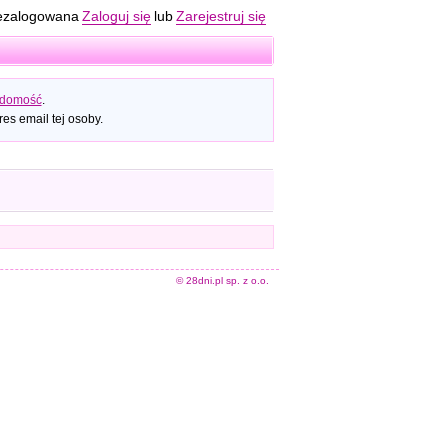
ezalogowana
Zaloguj się
lub
Zarejestruj się
adomość
.
es email tej osoby.
© 28dni.pl sp. z o.o.