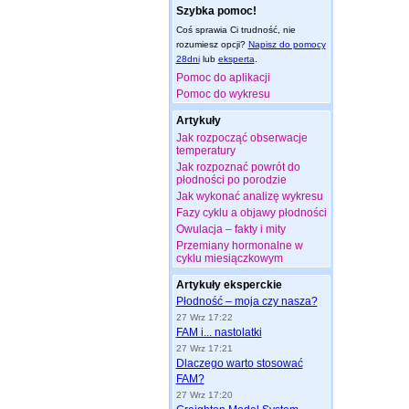
Szybka pomoc!
Coś sprawia Ci trudność, nie
rozumiesz opcji?
Napisz do pomocy
28dni
lub
eksperta
.
Pomoc do aplikacji
Pomoc do wykresu
Artykuły
Jak rozpocząć obserwacje
temperatury
Jak rozpoznać powrót do
płodności po porodzie
Jak wykonać analizę wykresu
Fazy cyklu a objawy płodności
Owulacja – fakty i mity
Przemiany hormonalne w
cyklu miesiączkowym
Artykuły eksperckie
Płodność – moja czy nasza?
27 Wrz 17:22
FAM i... nastolatki
27 Wrz 17:21
Dlaczego warto stosować
FAM?
27 Wrz 17:20