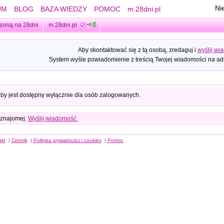
Ni
UM
BLOG
BAZA WIEDZY
POMOC
m.28dni.pl
jomą na 28dni
m.28dni.pl
Aby skontaktować się z tą osobą, zredaguj i
wyślij wi
System wyśle powiadomienie z treścią Twojej wiadomości na adr
oby jest dostępny wyłącznie dla osób zalogowanych.
 znajomej.
Wyślij wiadomość.
akt
|
Cennik
|
Polityka prywatności i cookies
|
Pomoc