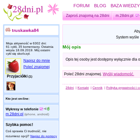
FORUM
BLOG
BAZA WIEDZY
Zaproś znajomą na 28dni
m.28dni.pl
truskawka84
Aby
System wyśle 
Moja aktywność w 6302 dni:
Mój opis
61 cykli, 35 komentarzy. Ostatnia
wizyta
18.09.2019
. Mój ostatni
cykl się skończył.
Opis tej osoby jest dostępny wyłącznie dla
Napisz do mnie
Poleć znajomej
Poleć 28dni znajomej.
Wyślij wiadomość.
Przyjaciółki
(1)
28dni
|
Kontakt
|
Cennik
|
Polityka prywatności i 
Kto jest on-line:
Wykresy w telefonie
m.28dni.pl
(iphone, android)
Szybka pomoc!
Coś sprawia Ci trudność, nie
rozumiesz opcji?
Napisz do pomocy