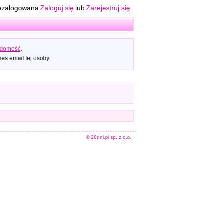
ezalogowana
Zaloguj się
lub
Zarejestruj się
adomość
.
es email tej osoby.
© 28dni.pl sp. z o.o.