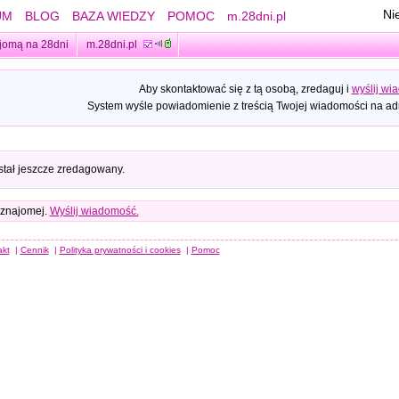
Ni
UM
BLOG
BAZA WIEDZY
POMOC
m.28dni.pl
jomą na 28dni
m.28dni.pl
Aby skontaktować się z tą osobą, zredaguj i
wyślij wi
System wyśle powiadomienie z treścią Twojej wiadomości na adr
stał jeszcze zredagowany.
 znajomej.
Wyślij wiadomość.
akt
|
Cennik
|
Polityka prywatności i cookies
|
Pomoc