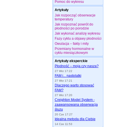
Pomoc do wykresu
Artykuły
Jak rozpocząć obserwacje
temperatury
Jak rozpoznać powrót do
płodności po porodzie
Jak wykonać analizę wykresu
Fazy cyklu a objawy płodności
Owulacja – fakty i mity
Przemiany hormonalne w
cyklu miesiączkowym
Artykuły eksperckie
Płodność – moja czy nasza?
27 Wrz 17:22
FAM i... nastolatki
27 Wrz 17:21
Dlaczego warto stosować
FAM?
27 Wrz 17:20
Creighton Model System -
zaawansowana obserwacja
śluzu
20 Cze 17:27
Idealna metoda dla Ciebie
14 Cze 11:53