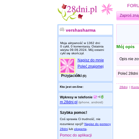
FOR
Zaproś zna
vershasharma
Moja aktywność w 1362 dni:
Mój opis
0 cykli, 0 komentarzy. Ostatnia
wizyta
09.09.2024
. Mój ostatni
cykl się skończył.
Opis nie zo
Napisz do mnie
Poleć znajomej
Poleć 28dni
Przyjaciółki
(0)
Kto jest on-line:
28dni
|
Kont
Wykresy w telefonie
m.28dni.pl
(iphone, android)
Szybka pomoc!
Coś sprawia Ci trudność, nie
rozumiesz opcji?
Napisz do pomocy
28dni
lub
eksperta
.
Pomoc do aplikacji