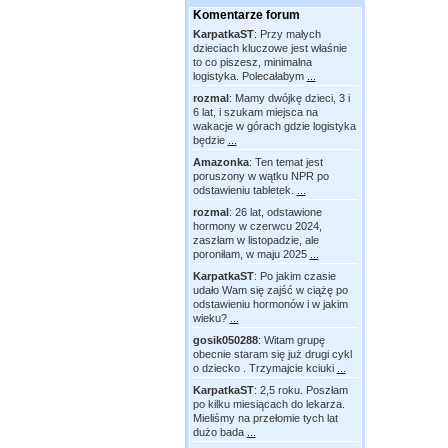
Komentarze forum
KarpatkaST
:
Przy małych
dzieciach kluczowe jest właśnie
to co piszesz, minimalna
logistyka. Polecałabym
...
rozmal
:
Mamy dwójkę dzieci, 3 i
6 lat, i szukam miejsca na
wakacje w górach gdzie logistyka
będzie
...
Amazonka
:
Ten temat jest
poruszony w wątku NPR po
odstawieniu tabletek.
...
rozmal
:
26 lat, odstawione
hormony w czerwcu 2024,
zaszłam w listopadzie, ale
poroniłam, w maju 2025
...
KarpatkaST
:
Po jakim czasie
udało Wam się zajść w ciążę po
odstawieniu hormonów i w jakim
wieku?
...
gosik050288
:
Witam grupę
obecnie staram się już drugi cykl
o dziecko . Trzymajcie kciuki
...
KarpatkaST
:
2,5 roku. Poszłam
po kilku miesiącach do lekarza.
Mieliśmy na przełomie tych lat
dużo bada
...