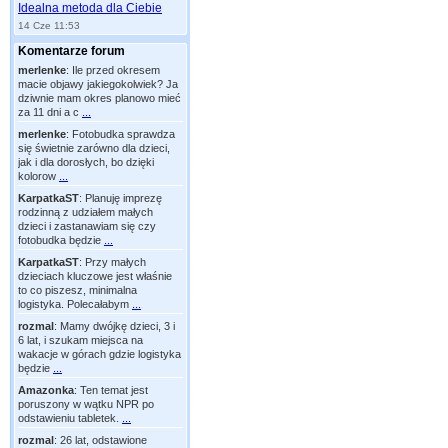
Idealna metoda dla Ciebie
14 Cze 11:53
Komentarze forum
merlenke
:
Ile przed okresem
macie objawy jakiegokolwiek? Ja
dziwnie mam okres planowo mieć
za 11 dni a c
...
merlenke
:
Fotobudka sprawdza
się świetnie zarówno dla dzieci,
jak i dla dorosłych, bo dzięki
kolorow
...
KarpatkaST
:
Planuję imprezę
rodzinną z udziałem małych
dzieci i zastanawiam się czy
fotobudka będzie
...
KarpatkaST
:
Przy małych
dzieciach kluczowe jest właśnie
to co piszesz, minimalna
logistyka. Polecałabym
...
rozmal
:
Mamy dwójkę dzieci, 3 i
6 lat, i szukam miejsca na
wakacje w górach gdzie logistyka
będzie
...
Amazonka
:
Ten temat jest
poruszony w wątku NPR po
odstawieniu tabletek.
...
rozmal
:
26 lat, odstawione