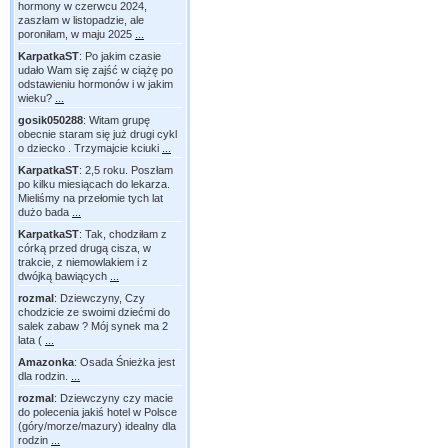
hormony w czerwcu 2024,
zaszłam w listopadzie, ale
poroniłam, w maju 2025
...
KarpatkaST
:
Po jakim czasie
udało Wam się zajść w ciążę po
odstawieniu hormonów i w jakim
wieku?
...
gosik050288
:
Witam grupę
obecnie staram się już drugi cykl
o dziecko . Trzymajcie kciuki
...
KarpatkaST
:
2,5 roku. Poszłam
po kilku miesiącach do lekarza.
Mieliśmy na przełomie tych lat
dużo bada
...
KarpatkaST
:
Tak, chodziłam z
córką przed drugą cisza, w
trakcie, z niemowlakiem i z
dwójką bawiących
...
rozmal
:
Dziewczyny, Czy
chodzicie ze swoimi dziećmi do
salek zabaw ? Mój synek ma 2
lata (
...
Amazonka
:
Osada Śnieżka jest
dla rodzin.
...
rozmal
:
Dziewczyny czy macie
do polecenia jakiś hotel w Polsce
(góry/morze/mazury) idealny dla
rodzin
...