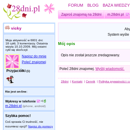
FORUM
BLOG
BAZA WIEDZY
Zaproś znajomą na 28dni
m.28dni.pl
vicky
Aby
System wyśle 
Moja aktywność w 6801 dni:
Mój opis
18 cykli, 3 komentarzy. Ostatnia
wizyta
10.10.2009
. Mój ostatni
cykl się skończył.
Opis nie został jeszcze zredagowany.
Napisz do mnie
Poleć znajomej
Poleć 28dni znajomej.
Wyślij wiadomość.
Przyjaciółki
(1)
28dni
|
Kontakt
|
Cennik
|
Polityka prywatności i 
Kto jest on-line:
Wykresy w telefonie
m.28dni.pl
(iphone, android)
Szybka pomoc!
Coś sprawia Ci trudność, nie
rozumiesz opcji?
Napisz do pomocy