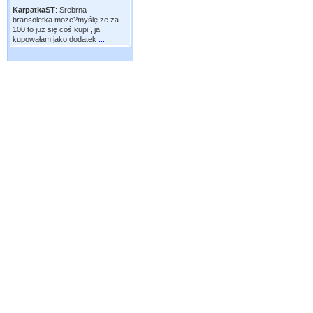
KarpatkaST
:
Srebrna
bransoletka moze?myślę że za
100 to już się coś kupi , ja
kupowałam jako dodatek
...