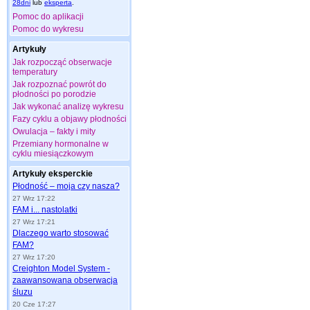
28dni
lub
eksperta
.
Pomoc do aplikacji
Pomoc do wykresu
Artykuły
Jak rozpocząć obserwacje
temperatury
Jak rozpoznać powrót do
płodności po porodzie
Jak wykonać analizę wykresu
Fazy cyklu a objawy płodności
Owulacja – fakty i mity
Przemiany hormonalne w
cyklu miesiączkowym
Artykuły eksperckie
Płodność – moja czy nasza?
27 Wrz 17:22
FAM i... nastolatki
27 Wrz 17:21
Dlaczego warto stosować
FAM?
27 Wrz 17:20
Creighton Model System -
zaawansowana obserwacja
śluzu
20 Cze 17:27