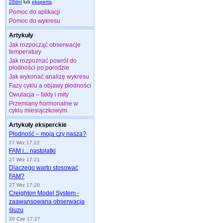
28dni
lub
eksperta
.
Pomoc do aplikacji
Pomoc do wykresu
Artykuły
Jak rozpocząć obserwacje
temperatury
Jak rozpoznać powrót do
płodności po porodzie
Jak wykonać analizę wykresu
Fazy cyklu a objawy płodności
Owulacja – fakty i mity
Przemiany hormonalne w
cyklu miesiączkowym
Artykuły eksperckie
Płodność – moja czy nasza?
27 Wrz 17:22
FAM i... nastolatki
27 Wrz 17:21
Dlaczego warto stosować
FAM?
27 Wrz 17:20
Creighton Model System -
zaawansowana obserwacja
śluzu
20 Cze 17:27