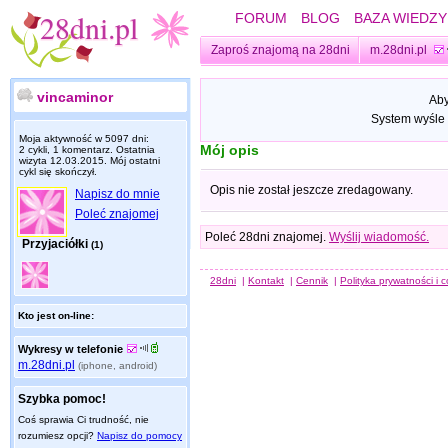
FORUM
BLOG
BAZA WIEDZY
Zaproś znajomą na 28dni
m.28dni.pl
vincaminor
Aby
System wyśle 
Moja aktywność w 5097 dni:
Mój opis
2 cykli, 1 komentarz. Ostatnia
wizyta
12.03.2015
. Mój ostatni
cykl się skończył.
Opis nie został jeszcze zredagowany.
Napisz do mnie
Poleć znajomej
Poleć 28dni znajomej.
Wyślij wiadomość.
Przyjaciółki
(1)
28dni
|
Kontakt
|
Cennik
|
Polityka prywatności i 
Kto jest on-line:
Wykresy w telefonie
m.28dni.pl
(iphone, android)
Szybka pomoc!
Coś sprawia Ci trudność, nie
rozumiesz opcji?
Napisz do pomocy