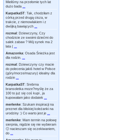
Mieliśmy na przełomie tych lat
dużo bada
...
KarpatkaST
:
Tak, chodziłam z
córką przed drugą cisza, w
trakcie, z niemowlakiem i z
dwójką bawiących
...
rozmal
:
Dziewczyny, Czy
chodzicie ze swoimi dziećmi do
salek zabaw ? Mój synek ma 2
lata (
...
Amazonka
:
Osada Śnieżka jest
dla rodzin.
...
rozmal
:
Dziewczyny czy macie
do polecenia jakiś hotel w Polsce
(góry/morze/mazury) idealny dla
rodzin
...
KarpatkaST
:
Srebrna
bransoletka moze?myślę że za
100 to już się coś kupi , ja
kupowałam jako dodatek
...
merlenke
:
Szukam inspiracji na
preznet dla bliskiej koleżanki na
urodziny :) Co warto jest je
...
merlenke
:
Mam termin na połowę
sierpnia, nigdzie się nie wybieram
🙂 nacieszam się oczekiwaniem,
do
...