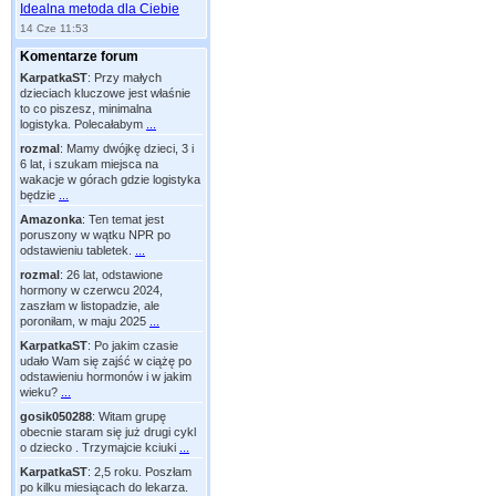
Idealna metoda dla Ciebie
14 Cze 11:53
Komentarze forum
KarpatkaST
:
Przy małych
dzieciach kluczowe jest właśnie
to co piszesz, minimalna
logistyka. Polecałabym
...
rozmal
:
Mamy dwójkę dzieci, 3 i
6 lat, i szukam miejsca na
wakacje w górach gdzie logistyka
będzie
...
Amazonka
:
Ten temat jest
poruszony w wątku NPR po
odstawieniu tabletek.
...
rozmal
:
26 lat, odstawione
hormony w czerwcu 2024,
zaszłam w listopadzie, ale
poroniłam, w maju 2025
...
KarpatkaST
:
Po jakim czasie
udało Wam się zajść w ciążę po
odstawieniu hormonów i w jakim
wieku?
...
gosik050288
:
Witam grupę
obecnie staram się już drugi cykl
o dziecko . Trzymajcie kciuki
...
KarpatkaST
:
2,5 roku. Poszłam
po kilku miesiącach do lekarza.