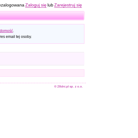
ezalogowana
Zaloguj się
lub
Zarejestruj się
adomość
.
es email tej osoby.
© 28dni.pl sp. z o.o.