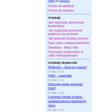
28dni
lub
eksperta
.
Pomoc do aplikacji
Pomoc do wykresu
Artykuły
Jak rozpocząć obserwacje
temperatury
Jak rozpoznać powrót do
płodności po porodzie
Jak wykonać analizę wykresu
Fazy cyklu a objawy płodności
Owulacja – fakty i mity
Przemiany hormonalne w
cyklu miesiączkowym
Artykuły eksperckie
Płodność – moja czy nasza?
27 Wrz 17:22
FAM i... nastolatki
27 Wrz 17:21
Dlaczego warto stosować
FAM?
27 Wrz 17:20
Creighton Model System -
zaawansowana obserwacja
śluzu
20 Cze 17:27