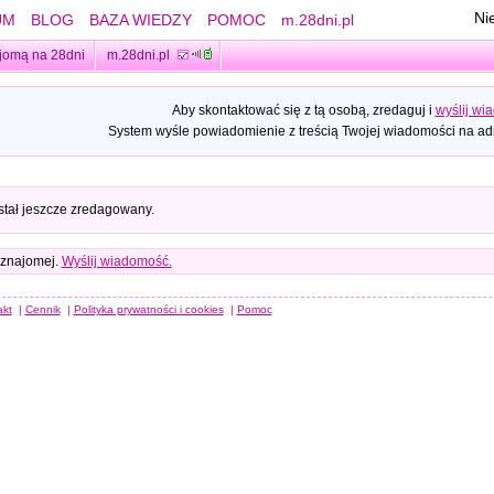
Ni
UM
BLOG
BAZA WIEDZY
POMOC
m.28dni.pl
jomą na 28dni
m.28dni.pl
Aby skontaktować się z tą osobą, zredaguj i
wyślij wi
System wyśle powiadomienie z treścią Twojej wiadomości na adr
stał jeszcze zredagowany.
 znajomej.
Wyślij wiadomość.
akt
|
Cennik
|
Polityka prywatności i cookies
|
Pomoc