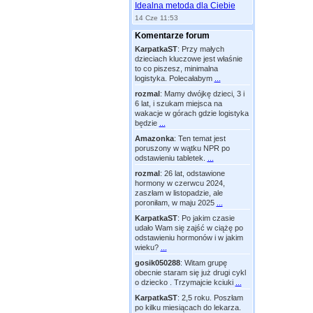
Idealna metoda dla Ciebie
14 Cze 11:53
Komentarze forum
KarpatkaST
:
Przy małych
dzieciach kluczowe jest właśnie
to co piszesz, minimalna
logistyka. Polecałabym
...
rozmal
:
Mamy dwójkę dzieci, 3 i
6 lat, i szukam miejsca na
wakacje w górach gdzie logistyka
będzie
...
Amazonka
:
Ten temat jest
poruszony w wątku NPR po
odstawieniu tabletek.
...
rozmal
:
26 lat, odstawione
hormony w czerwcu 2024,
zaszłam w listopadzie, ale
poroniłam, w maju 2025
...
KarpatkaST
:
Po jakim czasie
udało Wam się zajść w ciążę po
odstawieniu hormonów i w jakim
wieku?
...
gosik050288
:
Witam grupę
obecnie staram się już drugi cykl
o dziecko . Trzymajcie kciuki
...
KarpatkaST
:
2,5 roku. Poszłam
po kilku miesiącach do lekarza.