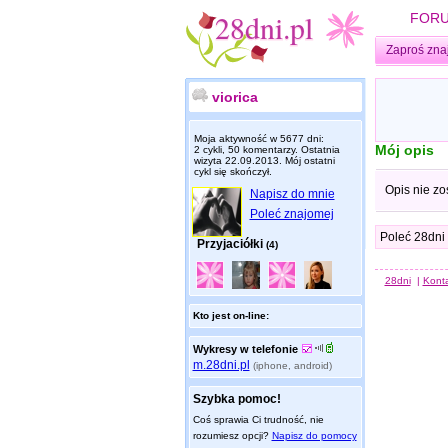
FOR
Zaproś zna
viorica
Moja aktywność w 5677 dni:
Mój opis
2 cykli, 50 komentarzy. Ostatnia
wizyta
22.09.2013
. Mój ostatni
cykl się skończył.
Opis nie zo
Napisz do mnie
Poleć znajomej
Poleć 28dni
Przyjaciółki
(4)
28dni
|
Kont
Kto jest on-line:
Wykresy w telefonie
m.28dni.pl
(iphone, android)
Szybka pomoc!
Coś sprawia Ci trudność, nie
rozumiesz opcji?
Napisz do pomocy