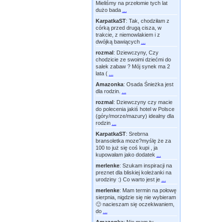
Mieliśmy na przełomie tych lat
dużo bada
...
KarpatkaST
:
Tak, chodziłam z
córką przed drugą cisza, w
trakcie, z niemowlakiem i z
dwójką bawiących
...
rozmal
:
Dziewczyny, Czy
chodzicie ze swoimi dziećmi do
salek zabaw ? Mój synek ma 2
lata (
...
Amazonka
:
Osada Śnieżka jest
dla rodzin.
...
rozmal
:
Dziewczyny czy macie
do polecenia jakiś hotel w Polsce
(góry/morze/mazury) idealny dla
rodzin
...
KarpatkaST
:
Srebrna
bransoletka moze?myślę że za
100 to już się coś kupi , ja
kupowałam jako dodatek
...
merlenke
:
Szukam inspiracji na
preznet dla bliskiej koleżanki na
urodziny :) Co warto jest je
...
merlenke
:
Mam termin na połowę
sierpnia, nigdzie się nie wybieram
🙂 nacieszam się oczekiwaniem,
do
...