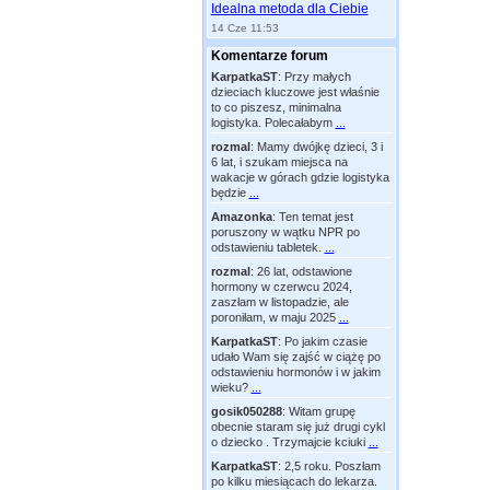
Idealna metoda dla Ciebie
14 Cze 11:53
Komentarze forum
KarpatkaST
:
Przy małych
dzieciach kluczowe jest właśnie
to co piszesz, minimalna
logistyka. Polecałabym
...
rozmal
:
Mamy dwójkę dzieci, 3 i
6 lat, i szukam miejsca na
wakacje w górach gdzie logistyka
będzie
...
Amazonka
:
Ten temat jest
poruszony w wątku NPR po
odstawieniu tabletek.
...
rozmal
:
26 lat, odstawione
hormony w czerwcu 2024,
zaszłam w listopadzie, ale
poroniłam, w maju 2025
...
KarpatkaST
:
Po jakim czasie
udało Wam się zajść w ciążę po
odstawieniu hormonów i w jakim
wieku?
...
gosik050288
:
Witam grupę
obecnie staram się już drugi cykl
o dziecko . Trzymajcie kciuki
...
KarpatkaST
:
2,5 roku. Poszłam
po kilku miesiącach do lekarza.