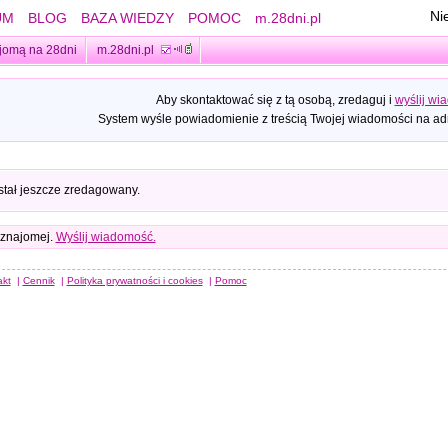
Ni
UM
BLOG
BAZA WIEDZY
POMOC
m.28dni.pl
jomą na 28dni
m.28dni.pl
Aby skontaktować się z tą osobą, zredaguj i
wyślij wi
System wyśle powiadomienie z treścią Twojej wiadomości na adr
stał jeszcze zredagowany.
 znajomej.
Wyślij wiadomość.
akt
|
Cennik
|
Polityka prywatności i cookies
|
Pomoc