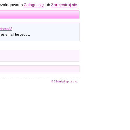
ezalogowana
Zaloguj się
lub
Zarejestruj się
adomość
.
es email tej osoby.
© 28dni.pl sp. z o.o.