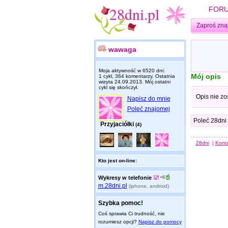
FOR
Zaproś zna
wawaga
Moja aktywność w 6520 dni:
Mój opis
1 cykl, 364 komentarzy. Ostatnia
wizyta
24.09.2013
. Mój ostatni
cykl się skończył.
Opis nie zo
Napisz do mnie
Poleć znajomej
Poleć 28dni
Przyjaciółki
(4)
28dni
|
Kont
Kto jest on-line:
Wykresy w telefonie
m.28dni.pl
(iphone, android)
Szybka pomoc!
Coś sprawia Ci trudność, nie
rozumiesz opcji?
Napisz do pomocy