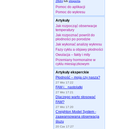
28dni
lub
eksperta
.
Pomoc do aplikacji
Pomoc do wykresu
Artykuły
Jak rozpocząć obserwacje
temperatury
Jak rozpoznać powrót do
płodności po porodzie
Jak wykonać analizę wykresu
Fazy cyklu a objawy płodności
Owulacja – fakty i mity
Przemiany hormonalne w
cyklu miesiączkowym
Artykuły eksperckie
Płodność – moja czy nasza?
27 Wrz 17:22
FAM i... nastolatki
27 Wrz 17:21
Dlaczego warto stosować
FAM?
27 Wrz 17:20
Creighton Model System -
zaawansowana obserwacja
śluzu
20 Cze 17:27