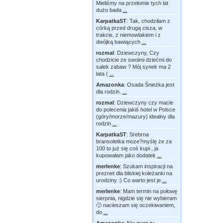
Mieliśmy na przełomie tych lat
dużo bada
...
KarpatkaST
:
Tak, chodziłam z
córką przed drugą cisza, w
trakcie, z niemowlakiem i z
dwójką bawiących
...
rozmal
:
Dziewczyny, Czy
chodzicie ze swoimi dziećmi do
salek zabaw ? Mój synek ma 2
lata (
...
Amazonka
:
Osada Śnieżka jest
dla rodzin.
...
rozmal
:
Dziewczyny czy macie
do polecenia jakiś hotel w Polsce
(góry/morze/mazury) idealny dla
rodzin
...
KarpatkaST
:
Srebrna
bransoletka moze?myślę że za
100 to już się coś kupi , ja
kupowałam jako dodatek
...
merlenke
:
Szukam inspiracji na
preznet dla bliskiej koleżanki na
urodziny :) Co warto jest je
...
merlenke
:
Mam termin na połowę
sierpnia, nigdzie się nie wybieram
🙂 nacieszam się oczekiwaniem,
do
...