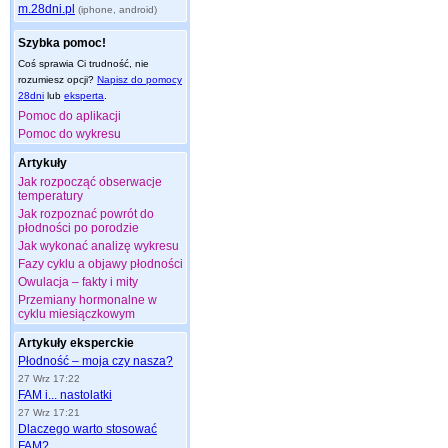
m.28dni.pl
(iphone, android)
Szybka pomoc!
Coś sprawia Ci trudność, nie
rozumiesz opcji?
Napisz do pomocy
28dni
lub
eksperta
.
Pomoc do aplikacji
Pomoc do wykresu
Artykuły
Jak rozpocząć obserwacje
temperatury
Jak rozpoznać powrót do
płodności po porodzie
Jak wykonać analizę wykresu
Fazy cyklu a objawy płodności
Owulacja – fakty i mity
Przemiany hormonalne w
cyklu miesiączkowym
Artykuły eksperckie
Płodność – moja czy nasza?
27 Wrz 17:22
FAM i... nastolatki
27 Wrz 17:21
Dlaczego warto stosować
FAM?