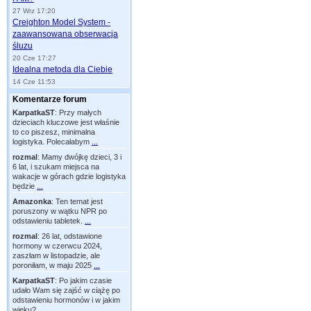
27 Wrz 17:20
Creighton Model System -
zaawansowana obserwacja
śluzu
20 Cze 17:27
Idealna metoda dla Ciebie
14 Cze 11:53
Komentarze forum
KarpatkaST
:
Przy małych
dzieciach kluczowe jest właśnie
to co piszesz, minimalna
logistyka. Polecałabym
...
rozmal
:
Mamy dwójkę dzieci, 3 i
6 lat, i szukam miejsca na
wakacje w górach gdzie logistyka
będzie
...
Amazonka
:
Ten temat jest
poruszony w wątku NPR po
odstawieniu tabletek.
...
rozmal
:
26 lat, odstawione
hormony w czerwcu 2024,
zaszłam w listopadzie, ale
poroniłam, w maju 2025
...
KarpatkaST
:
Po jakim czasie
udało Wam się zajść w ciążę po
odstawieniu hormonów i w jakim
wieku?
...