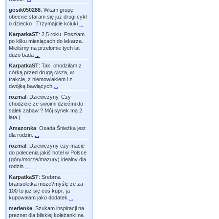
gosik050288
:
Witam grupę
obecnie staram się już drugi cykl
o dziecko . Trzymajcie kciuki
...
KarpatkaST
:
2,5 roku. Poszłam
po kilku miesiącach do lekarza.
Mieliśmy na przełomie tych lat
dużo bada
...
KarpatkaST
:
Tak, chodziłam z
córką przed drugą cisza, w
trakcie, z niemowlakiem i z
dwójką bawiących
...
rozmal
:
Dziewczyny, Czy
chodzicie ze swoimi dziećmi do
salek zabaw ? Mój synek ma 2
lata (
...
Amazonka
:
Osada Śnieżka jest
dla rodzin.
...
rozmal
:
Dziewczyny czy macie
do polecenia jakiś hotel w Polsce
(góry/morze/mazury) idealny dla
rodzin
...
KarpatkaST
:
Srebrna
bransoletka moze?myślę że za
100 to już się coś kupi , ja
kupowałam jako dodatek
...
merlenke
:
Szukam inspiracji na
preznet dla bliskiej koleżanki na