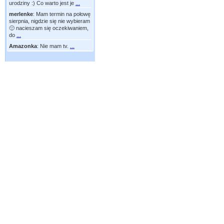
urodziny :) Co warto jest je
...
merlenke
:
Mam termin na połowę
sierpnia, nigdzie się nie wybieram
🙂 nacieszam się oczekiwaniem,
do
...
Amazonka
:
Nie mam tv.
...