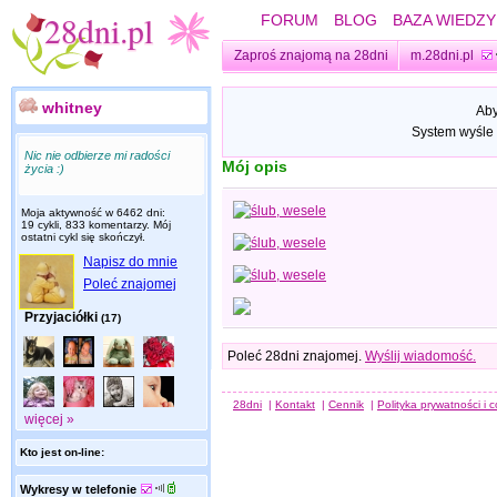
FORUM
BLOG
BAZA WIEDZY
Zaproś znajomą na 28dni
m.28dni.pl
whitney
Aby
System wyśle 
Nic nie odbierze mi radości
Mój opis
życia :)
Moja aktywność w 6462 dni:
19 cykli, 833 komentarzy. Mój
ostatni cykl się skończył.
Napisz do mnie
Poleć znajomej
Przyjaciółki
(17)
Poleć 28dni znajomej.
Wyślij wiadomość.
28dni
|
Kontakt
|
Cennik
|
Polityka prywatności i 
więcej »
Kto jest on-line:
Wykresy w telefonie