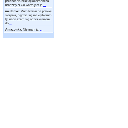
preznet dla bliskiej koleżanki na
urodziny :) Co warto jest je
...
merlenke
:
Mam termin na połowę
sierpnia, nigdzie się nie wybieram
🙂 nacieszam się oczekiwaniem,
do
...
Amazonka
:
Nie mam tv.
...