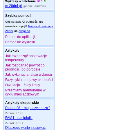
Wykresy w telefonie
m.28dni.pl
(iphone, android)
Szybka pomoc!
Coś sprawia Ci trudność, nie
rozumiesz opcji?
Napisz do pomocy
28dni
lub
eksperta
.
Pomoc do aplikacji
Pomoc do wykresu
Artykuły
Jak rozpocząć obserwacje
temperatury
Jak rozpoznać powrót do
płodności po porodzie
Jak wykonać analizę wykresu
Fazy cyklu a objawy płodności
Owulacja – fakty i mity
Przemiany hormonalne w
cyklu miesiączkowym
Artykuły eksperckie
Płodność – moja czy nasza?
27 Wrz 17:22
FAM i... nastolatki
27 Wrz 17:21
Dlaczego warto stosować