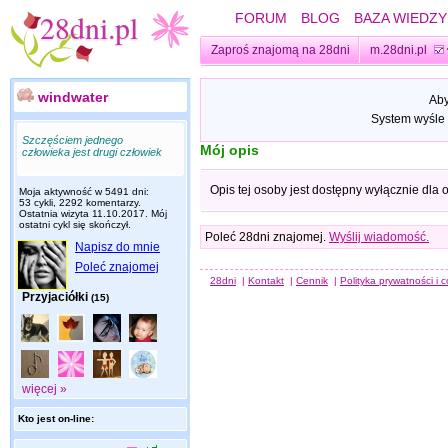
FORUM
BLOG
BAZA WIEDZY
Zaproś znajomą na 28dni
m.28dni.pl
windwater
Aby
System wyśle 
Szczęściem jednego
Mój opis
człowieka jest drugi człowiek
Opis tej osoby jest dostępny wyłącznie dla
Moja aktywność w 5491 dni:
53 cykli, 2292 komentarzy.
Ostatnia wizyta
11.10.2017
. Mój
ostatni cykl się skończył.
Poleć 28dni znajomej.
Wyślij wiadomość.
Napisz do mnie
Poleć znajomej
28dni
|
Kontakt
|
Cennik
|
Polityka prywatności i 
Przyjaciółki
(15)
więcej »
Kto jest on-line: