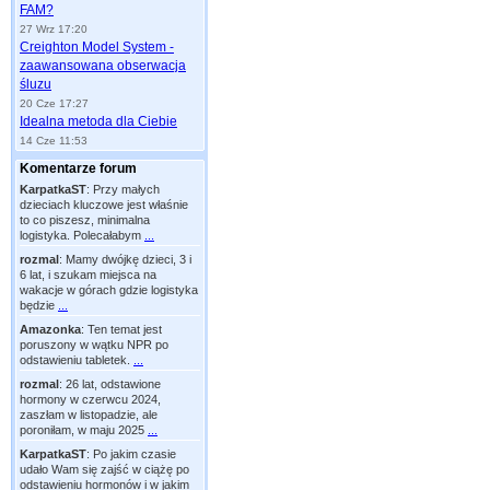
FAM?
27 Wrz 17:20
Creighton Model System -
zaawansowana obserwacja
śluzu
20 Cze 17:27
Idealna metoda dla Ciebie
14 Cze 11:53
Komentarze forum
KarpatkaST
:
Przy małych
dzieciach kluczowe jest właśnie
to co piszesz, minimalna
logistyka. Polecałabym
...
rozmal
:
Mamy dwójkę dzieci, 3 i
6 lat, i szukam miejsca na
wakacje w górach gdzie logistyka
będzie
...
Amazonka
:
Ten temat jest
poruszony w wątku NPR po
odstawieniu tabletek.
...
rozmal
:
26 lat, odstawione
hormony w czerwcu 2024,
zaszłam w listopadzie, ale
poroniłam, w maju 2025
...
KarpatkaST
:
Po jakim czasie
udało Wam się zajść w ciążę po
odstawieniu hormonów i w jakim