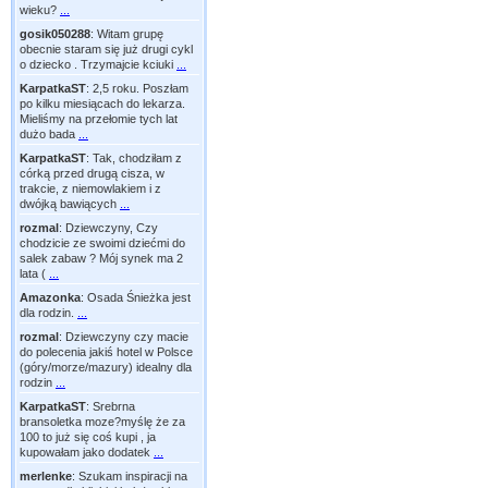
wieku?
...
gosik050288
:
Witam grupę
obecnie staram się już drugi cykl
o dziecko . Trzymajcie kciuki
...
KarpatkaST
:
2,5 roku. Poszłam
po kilku miesiącach do lekarza.
Mieliśmy na przełomie tych lat
dużo bada
...
KarpatkaST
:
Tak, chodziłam z
córką przed drugą cisza, w
trakcie, z niemowlakiem i z
dwójką bawiących
...
rozmal
:
Dziewczyny, Czy
chodzicie ze swoimi dziećmi do
salek zabaw ? Mój synek ma 2
lata (
...
Amazonka
:
Osada Śnieżka jest
dla rodzin.
...
rozmal
:
Dziewczyny czy macie
do polecenia jakiś hotel w Polsce
(góry/morze/mazury) idealny dla
rodzin
...
KarpatkaST
:
Srebrna
bransoletka moze?myślę że za
100 to już się coś kupi , ja
kupowałam jako dodatek
...
merlenke
:
Szukam inspiracji na