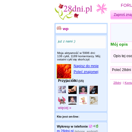
FOR
Zaproś zna
wp
już z nami :)
Mój opis
Moja aktywność w 5996 dni:
Opis tej os
136 cykli, 1189 komentarzy. Mój
ostatni cykl się skończył.
Napisz do mnie
Poleć 28dni
Poleć znajomej
Przyjaciółki
(15)
28dni
|
Kont
więcej »
Kto jest on-line:
Wykresy w telefonie
m.28dni.pl
(iphone, android)