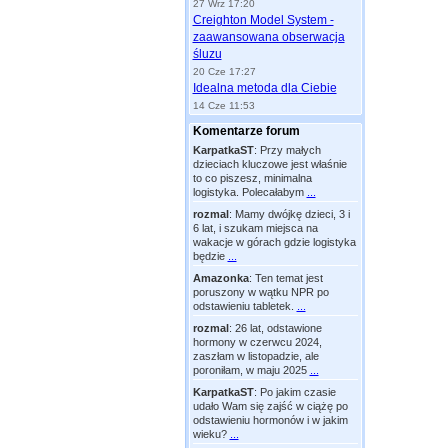
27 Wrz 17:20
Creighton Model System -
zaawansowana obserwacja
śluzu
20 Cze 17:27
Idealna metoda dla Ciebie
14 Cze 11:53
Komentarze forum
KarpatkaST
:
Przy małych
dzieciach kluczowe jest właśnie
to co piszesz, minimalna
logistyka. Polecałabym
...
rozmal
:
Mamy dwójkę dzieci, 3 i
6 lat, i szukam miejsca na
wakacje w górach gdzie logistyka
będzie
...
Amazonka
:
Ten temat jest
poruszony w wątku NPR po
odstawieniu tabletek.
...
rozmal
:
26 lat, odstawione
hormony w czerwcu 2024,
zaszłam w listopadzie, ale
poroniłam, w maju 2025
...
KarpatkaST
:
Po jakim czasie
udało Wam się zajść w ciążę po
odstawieniu hormonów i w jakim
wieku?
...