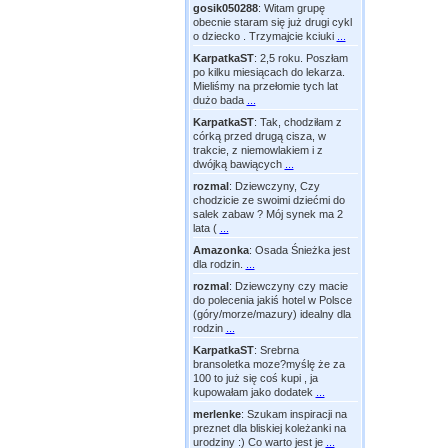
gosik050288
:
Witam grupę
obecnie staram się już drugi cykl
o dziecko . Trzymajcie kciuki
...
KarpatkaST
:
2,5 roku. Poszłam
po kilku miesiącach do lekarza.
Mieliśmy na przełomie tych lat
dużo bada
...
KarpatkaST
:
Tak, chodziłam z
córką przed drugą cisza, w
trakcie, z niemowlakiem i z
dwójką bawiących
...
rozmal
:
Dziewczyny, Czy
chodzicie ze swoimi dziećmi do
salek zabaw ? Mój synek ma 2
lata (
...
Amazonka
:
Osada Śnieżka jest
dla rodzin.
...
rozmal
:
Dziewczyny czy macie
do polecenia jakiś hotel w Polsce
(góry/morze/mazury) idealny dla
rodzin
...
KarpatkaST
:
Srebrna
bransoletka moze?myślę że za
100 to już się coś kupi , ja
kupowałam jako dodatek
...
merlenke
:
Szukam inspiracji na
preznet dla bliskiej koleżanki na
urodziny :) Co warto jest je
...