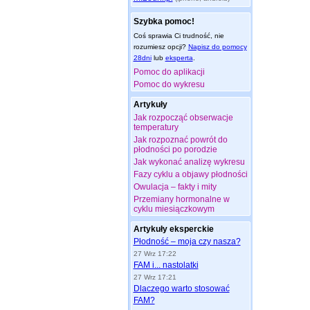
Szybka pomoc!
Coś sprawia Ci trudność, nie
rozumiesz opcji?
Napisz do pomocy
28dni
lub
eksperta
.
Pomoc do aplikacji
Pomoc do wykresu
Artykuły
Jak rozpocząć obserwacje
temperatury
Jak rozpoznać powrót do
płodności po porodzie
Jak wykonać analizę wykresu
Fazy cyklu a objawy płodności
Owulacja – fakty i mity
Przemiany hormonalne w
cyklu miesiączkowym
Artykuły eksperckie
Płodność – moja czy nasza?
27 Wrz 17:22
FAM i... nastolatki
27 Wrz 17:21
Dlaczego warto stosować
FAM?