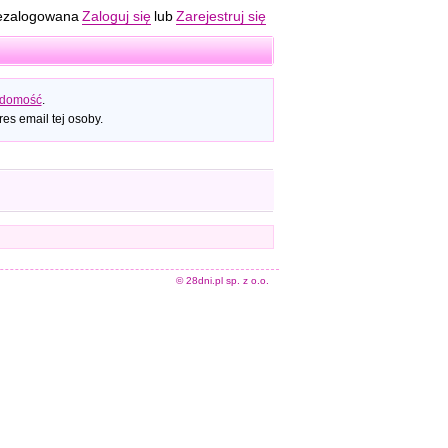
ezalogowana
Zaloguj się
lub
Zarejestruj się
adomość
.
es email tej osoby.
© 28dni.pl sp. z o.o.