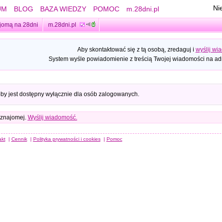
Ni
UM
BLOG
BAZA WIEDZY
POMOC
m.28dni.pl
jomą na 28dni
m.28dni.pl
Aby skontaktować się z tą osobą, zredaguj i
wyślij wi
System wyśle powiadomienie z treścią Twojej wiadomości na adr
oby jest dostępny wyłącznie dla osób zalogowanych.
 znajomej.
Wyślij wiadomość.
akt
|
Cennik
|
Polityka prywatności i cookies
|
Pomoc