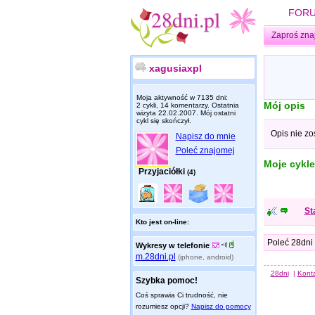
FOR
Zaproś zna
xagusiaxpl
Moja aktywność w 7135 dni:
Mój opis
2 cykli, 14 komentarzy. Ostatnia
wizyta
22.02.2007
. Mój ostatni
cykl się skończył.
Opis nie zo
Napisz do mnie
Poleć znajomej
Moje cykle
Przyjaciółki
(4)
St
Kto jest on-line:
Poleć 28dni
Wykresy w telefonie
m.28dni.pl
(iphone, android)
28dni
|
Kont
Szybka pomoc!
Coś sprawia Ci trudność, nie
rozumiesz opcji?
Napisz do pomocy