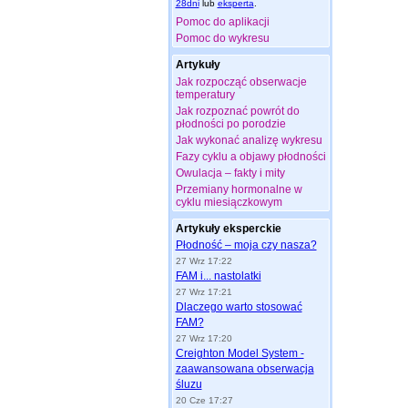
28dni
lub
eksperta
.
Pomoc do aplikacji
Pomoc do wykresu
Artykuły
Jak rozpocząć obserwacje
temperatury
Jak rozpoznać powrót do
płodności po porodzie
Jak wykonać analizę wykresu
Fazy cyklu a objawy płodności
Owulacja – fakty i mity
Przemiany hormonalne w
cyklu miesiączkowym
Artykuły eksperckie
Płodność – moja czy nasza?
27 Wrz 17:22
FAM i... nastolatki
27 Wrz 17:21
Dlaczego warto stosować
FAM?
27 Wrz 17:20
Creighton Model System -
zaawansowana obserwacja
śluzu
20 Cze 17:27