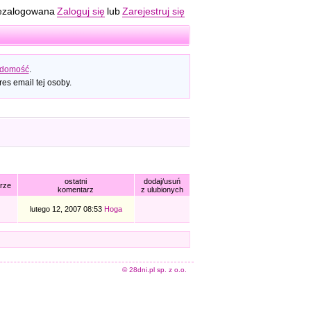
ezalogowana
Zaloguj się
lub
Zarejestruj się
adomość
.
es email tej osoby.
ostatni
dodaj/usuń
rze
komentarz
z ulubionych
lutego 12, 2007 08:53
Hoga
© 28dni.pl sp. z o.o.