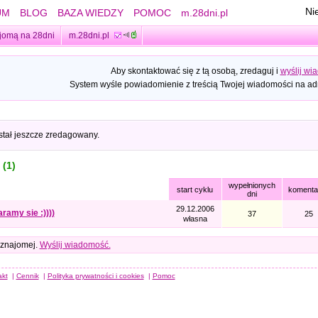
Ni
UM
BLOG
BAZA WIEDZY
POMOC
m.28dni.pl
jomą na 28dni
m.28dni.pl
Aby skontaktować się z tą osobą, zredaguj i
wyślij wi
System wyśle powiadomienie z treścią Twojej wiadomości na adr
stał jeszcze zredagowany.
 (1)
wypełnionych
start cyklu
komenta
dni
29.12.2006
aramy sie :))))
37
25
własna
 znajomej.
Wyślij wiadomość.
akt
|
Cennik
|
Polityka prywatności i cookies
|
Pomoc