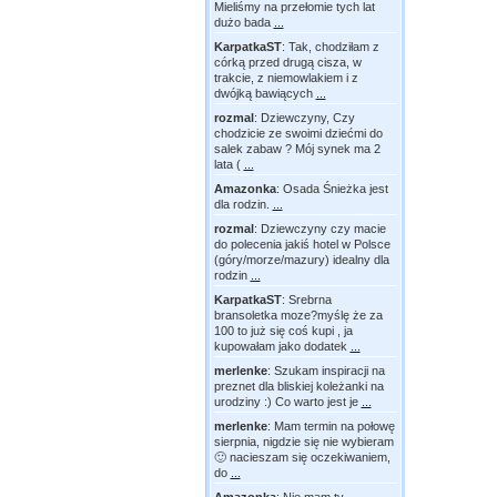
Mieliśmy na przełomie tych lat
dużo bada
...
KarpatkaST
:
Tak, chodziłam z
córką przed drugą cisza, w
trakcie, z niemowlakiem i z
dwójką bawiących
...
rozmal
:
Dziewczyny, Czy
chodzicie ze swoimi dziećmi do
salek zabaw ? Mój synek ma 2
lata (
...
Amazonka
:
Osada Śnieżka jest
dla rodzin.
...
rozmal
:
Dziewczyny czy macie
do polecenia jakiś hotel w Polsce
(góry/morze/mazury) idealny dla
rodzin
...
KarpatkaST
:
Srebrna
bransoletka moze?myślę że za
100 to już się coś kupi , ja
kupowałam jako dodatek
...
merlenke
:
Szukam inspiracji na
preznet dla bliskiej koleżanki na
urodziny :) Co warto jest je
...
merlenke
:
Mam termin na połowę
sierpnia, nigdzie się nie wybieram
🙂 nacieszam się oczekiwaniem,
do
...