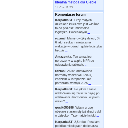
Idealna metoda dla Ciebie
14 Cze 11:53
Komentarze forum
KarpatkaST
:
Przy małych
dzieciach kluczowe jest właśnie
to co piszesz, minimalna
logistyka. Polecałabym
...
rozmal
:
Mamy dwójkę dzieci, 3 i
6 lat, i szukam miejsca na
wakacje w górach gdzie logistyka
będzie
...
Amazonka
:
Ten temat jest
poruszony w wątku NPR po
odstawieniu tabletek.
...
rozmal
:
26 lat, odstawione
hormony w czerwcu 2024,
zaszłam w listopadzie, ale
poroniłam, w maju 2025
...
KarpatkaST
:
Po jakim czasie
udało Wam się zajść w ciążę po
odstawieniu hormonów i w jakim
wieku?
...
gosik050288
:
Witam grupę
obecnie staram się już drugi cykl
o dziecko . Trzymajcie kciuki
...
KarpatkaST
:
2,5 roku. Poszłam
po kilku miesiącach do lekarza.