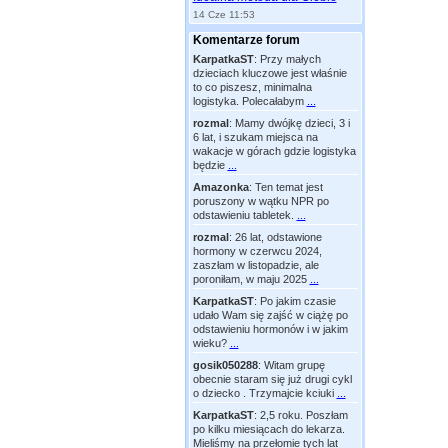
14 Cze 11:53
Komentarze forum
KarpatkaST
:
Przy małych
dzieciach kluczowe jest właśnie
to co piszesz, minimalna
logistyka. Polecałabym
...
rozmal
:
Mamy dwójkę dzieci, 3 i
6 lat, i szukam miejsca na
wakacje w górach gdzie logistyka
będzie
...
Amazonka
:
Ten temat jest
poruszony w wątku NPR po
odstawieniu tabletek.
...
rozmal
:
26 lat, odstawione
hormony w czerwcu 2024,
zaszłam w listopadzie, ale
poroniłam, w maju 2025
...
KarpatkaST
:
Po jakim czasie
udało Wam się zajść w ciążę po
odstawieniu hormonów i w jakim
wieku?
...
gosik050288
:
Witam grupę
obecnie staram się już drugi cykl
o dziecko . Trzymajcie kciuki
...
KarpatkaST
:
2,5 roku. Poszłam
po kilku miesiącach do lekarza.
Mieliśmy na przełomie tych lat