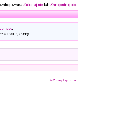
ezalogowana
Zaloguj się
lub
Zarejestruj się
adomość
.
es email tej osoby.
© 28dni.pl sp. z o.o.