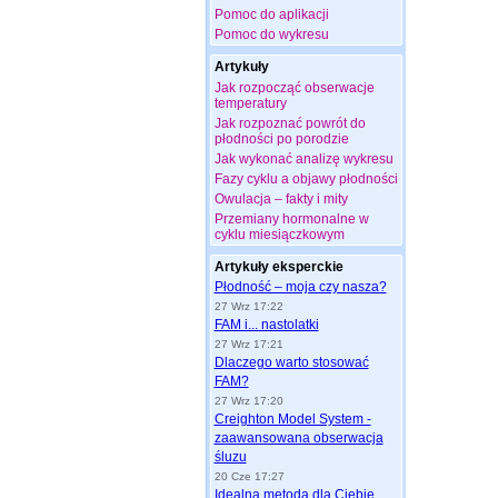
Pomoc do aplikacji
Pomoc do wykresu
Artykuły
Jak rozpocząć obserwacje
temperatury
Jak rozpoznać powrót do
płodności po porodzie
Jak wykonać analizę wykresu
Fazy cyklu a objawy płodności
Owulacja – fakty i mity
Przemiany hormonalne w
cyklu miesiączkowym
Artykuły eksperckie
Płodność – moja czy nasza?
27 Wrz 17:22
FAM i... nastolatki
27 Wrz 17:21
Dlaczego warto stosować
FAM?
27 Wrz 17:20
Creighton Model System -
zaawansowana obserwacja
śluzu
20 Cze 17:27
Idealna metoda dla Ciebie