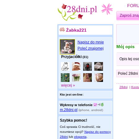
FOR
Zaproś zna
Żabka221
Napisz do mnie
Mój opis
Poleć znajomej
Przyjaciółki
(31)
Opis tej os
Poleć 28dni
więcej »
28dni
|
Kont
Kto jest on-line:
Wykresy w telefonie
m.28dni.pl
(iphone, android)
Szybka pomoc!
Coś sprawia Ci trudność, nie
rozumiesz opcji?
Napisz do pomocy
28dni
lub
eksperta
.