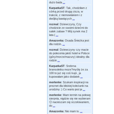
dużo bada
...
KarpatkaST
:
Tak, chodziłam z
córką przed drugą cisza, w
trakcie, z niemowlakiem i z
dwójką bawiących
...
rozmal
:
Dziewczyny, Czy
chodzicie ze swoimi dziećmi do
salek zabaw ? Mój synek ma 2
lata (
...
Amazonka
:
Osada Śnieżka jest
dla rodzin.
...
rozmal
:
Dziewczyny czy macie
do polecenia jakiś hotel w Polsce
(góry/morze/mazury) idealny dla
rodzin
...
KarpatkaST
:
Srebrna
bransoletka moze?myślę że za
100 to już się coś kupi , ja
kupowałam jako dodatek
...
merlenke
:
Szukam inspiracji na
preznet dla bliskiej koleżanki na
urodziny :) Co warto jest je
...
merlenke
:
Mam termin na połowę
sierpnia, nigdzie się nie wybieram
🙂 nacieszam się oczekiwaniem,
do
...
Amazonka
:
Nie mam tv.
...