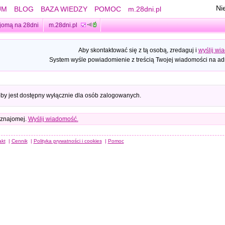
Ni
UM
BLOG
BAZA WIEDZY
POMOC
m.28dni.pl
jomą na 28dni
m.28dni.pl
Aby skontaktować się z tą osobą, zredaguj i
wyślij wi
System wyśle powiadomienie z treścią Twojej wiadomości na adr
oby jest dostępny wyłącznie dla osób zalogowanych.
 znajomej.
Wyślij wiadomość.
akt
|
Cennik
|
Polityka prywatności i cookies
|
Pomoc