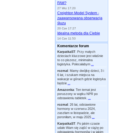
FAM?
27 Wrz 17:20
Creighton Model System -
zaawansowana obserwacja
śluzu
20 Cze 17:27
Idealna metoda dla Ciebie
14 Cze 11:53
Komentarze forum
KarpatkaST
:
Przy małych
dzieciach kluczowe jest właśnie
to co piszesz, minimalna
logistyka. Polecałabym
...
rozmal
:
Mamy dwójkę dzieci, 3 i
6 lat, i szukam miejsca na
wakacje w górach gdzie logistyka
będzie
...
Amazonka
:
Ten temat jest
poruszony w wątku NPR po
odstawieniu tabletek.
...
rozmal
:
26 lat, odstawione
hormony w czerwcu 2024,
zaszłam w listopadzie, ale
poroniłam, w maju 2025
...
KarpatkaST
:
Po jakim czasie
udało Wam się zajść w ciążę po
odstawieniu hormonów i w jakim