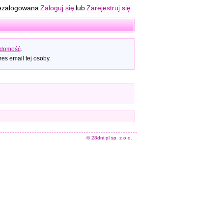
ezalogowana
Zaloguj się
lub
Zarejestruj się
adomość
.
es email tej osoby.
© 28dni.pl sp. z o.o.