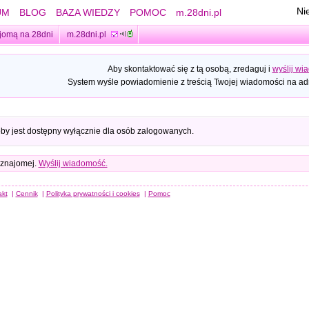
Ni
UM
BLOG
BAZA WIEDZY
POMOC
m.28dni.pl
jomą na 28dni
m.28dni.pl
Aby skontaktować się z tą osobą, zredaguj i
wyślij wi
System wyśle powiadomienie z treścią Twojej wiadomości na adr
oby jest dostępny wyłącznie dla osób zalogowanych.
 znajomej.
Wyślij wiadomość.
akt
|
Cennik
|
Polityka prywatności i cookies
|
Pomoc