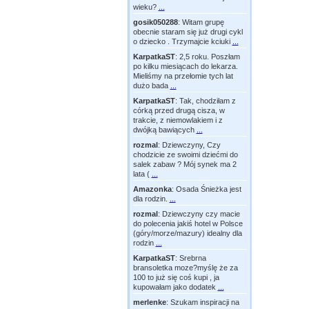
wieku?
...
gosik050288
:
Witam grupę
obecnie staram się już drugi cykl
o dziecko . Trzymajcie kciuki
...
KarpatkaST
:
2,5 roku. Poszłam
po kilku miesiącach do lekarza.
Mieliśmy na przełomie tych lat
dużo bada
...
KarpatkaST
:
Tak, chodziłam z
córką przed drugą cisza, w
trakcie, z niemowlakiem i z
dwójką bawiących
...
rozmal
:
Dziewczyny, Czy
chodzicie ze swoimi dziećmi do
salek zabaw ? Mój synek ma 2
lata (
...
Amazonka
:
Osada Śnieżka jest
dla rodzin.
...
rozmal
:
Dziewczyny czy macie
do polecenia jakiś hotel w Polsce
(góry/morze/mazury) idealny dla
rodzin
...
KarpatkaST
:
Srebrna
bransoletka moze?myślę że za
100 to już się coś kupi , ja
kupowałam jako dodatek
...
merlenke
:
Szukam inspiracji na