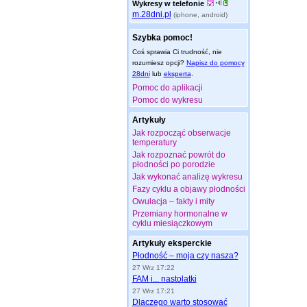
Wykresy w telefonie
m.28dni.pl
(iphone, android)
Szybka pomoc!
Coś sprawia Ci trudność, nie
rozumiesz opcji?
Napisz do pomocy
28dni
lub
eksperta
.
Pomoc do aplikacji
Pomoc do wykresu
Artykuły
Jak rozpocząć obserwacje
temperatury
Jak rozpoznać powrót do
płodności po porodzie
Jak wykonać analizę wykresu
Fazy cyklu a objawy płodności
Owulacja – fakty i mity
Przemiany hormonalne w
cyklu miesiączkowym
Artykuły eksperckie
Płodność – moja czy nasza?
27 Wrz 17:22
FAM i... nastolatki
27 Wrz 17:21
Dlaczego warto stosować