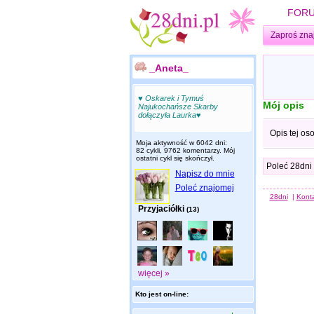
FOR
Zaproś zna
_Aneta_
♥ Oskarek i Tymuś
Mój opis
Najukochańsze Skarby
dołączyła Laurka♥
Opis tej os
Moja aktywność w 6042 dni:
82 cykli, 9762 komentarzy. Mój
ostatni cykl się skończył.
Poleć 28dni
Napisz do mnie
Poleć znajomej
28dni
|
Kont
Przyjaciółki
(13)
więcej »
Kto jest on-line: