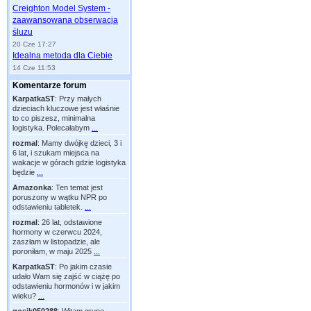
Creighton Model System -
zaawansowana obserwacja
śluzu
20 Cze 17:27
Idealna metoda dla Ciebie
14 Cze 11:53
Komentarze forum
KarpatkaST
:
Przy małych
dzieciach kluczowe jest właśnie
to co piszesz, minimalna
logistyka. Polecałabym
...
rozmal
:
Mamy dwójkę dzieci, 3 i
6 lat, i szukam miejsca na
wakacje w górach gdzie logistyka
będzie
...
Amazonka
:
Ten temat jest
poruszony w wątku NPR po
odstawieniu tabletek.
...
rozmal
:
26 lat, odstawione
hormony w czerwcu 2024,
zaszłam w listopadzie, ale
poroniłam, w maju 2025
...
KarpatkaST
:
Po jakim czasie
udało Wam się zajść w ciążę po
odstawieniu hormonów i w jakim
wieku?
...