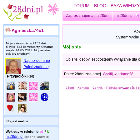
FORUM
BLOG
BAZA WIEDZY
Zaproś znajomą na 28dni
m.28dni.pl
Agnieszka74x1
Aby
System wyśle 
Moja aktywność w 7157 dni:
Mój opis
5 cykli, 783 komentarzy. Ostatnia
wizyta
14.05.2011
. Mój ostatni
cykl się skończył.
Opis tej osoby jest dostępny wyłącznie dla
Napisz do mnie
Poleć znajomej
Poleć 28dni znajomej.
Wyślij wiadomość.
Przyjaciółki
(10)
28dni
|
Kontakt
|
Cennik
|
Polityka prywatności i 
Kto jest on-line:
Wykresy w telefonie
m.28dni.pl
(iphone, android)