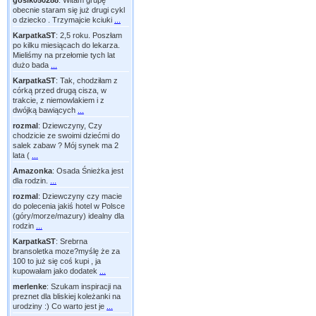
gosik050288
:
Witam grupę
obecnie staram się już drugi cykl
o dziecko . Trzymajcie kciuki
...
KarpatkaST
:
2,5 roku. Poszłam
po kilku miesiącach do lekarza.
Mieliśmy na przełomie tych lat
dużo bada
...
KarpatkaST
:
Tak, chodziłam z
córką przed drugą cisza, w
trakcie, z niemowlakiem i z
dwójką bawiących
...
rozmal
:
Dziewczyny, Czy
chodzicie ze swoimi dziećmi do
salek zabaw ? Mój synek ma 2
lata (
...
Amazonka
:
Osada Śnieżka jest
dla rodzin.
...
rozmal
:
Dziewczyny czy macie
do polecenia jakiś hotel w Polsce
(góry/morze/mazury) idealny dla
rodzin
...
KarpatkaST
:
Srebrna
bransoletka moze?myślę że za
100 to już się coś kupi , ja
kupowałam jako dodatek
...
merlenke
:
Szukam inspiracji na
preznet dla bliskiej koleżanki na
urodziny :) Co warto jest je
...