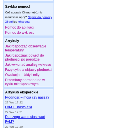
Szybka pomoc!
Coś sprawia Ci trudność, nie
rozumiesz opcji?
Napisz do pomocy
28dni
lub
eksperta
.
Pomoc do aplikacji
Pomoc do wykresu
Artykuły
Jak rozpocząć obserwacje
temperatury
Jak rozpoznać powrót do
płodności po porodzie
Jak wykonać analizę wykresu
Fazy cyklu a objawy płodności
Owulacja – fakty i mity
Przemiany hormonalne w
cyklu miesiączkowym
Artykuły eksperckie
Płodność – moja czy nasza?
27 Wrz 17:22
FAM i... nastolatki
27 Wrz 17:21
Dlaczego warto stosować
FAM?
27 Wrz 17:20