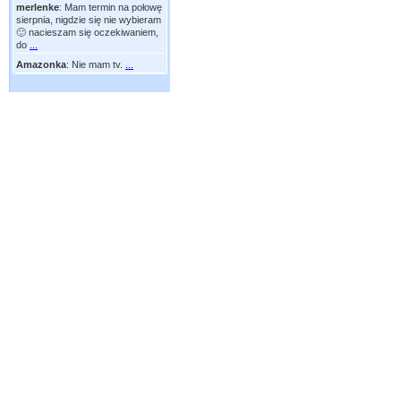
merlenke
:
Mam termin na połowę
sierpnia, nigdzie się nie wybieram
🙂 nacieszam się oczekiwaniem,
do
...
Amazonka
:
Nie mam tv.
...