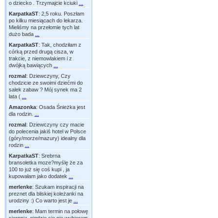
o dziecko . Trzymajcie kciuki
...
KarpatkaST
:
2,5 roku. Poszłam
po kilku miesiącach do lekarza.
Mieliśmy na przełomie tych lat
dużo bada
...
KarpatkaST
:
Tak, chodziłam z
córką przed drugą cisza, w
trakcie, z niemowlakiem i z
dwójką bawiących
...
rozmal
:
Dziewczyny, Czy
chodzicie ze swoimi dziećmi do
salek zabaw ? Mój synek ma 2
lata (
...
Amazonka
:
Osada Śnieżka jest
dla rodzin.
...
rozmal
:
Dziewczyny czy macie
do polecenia jakiś hotel w Polsce
(góry/morze/mazury) idealny dla
rodzin
...
KarpatkaST
:
Srebrna
bransoletka moze?myślę że za
100 to już się coś kupi , ja
kupowałam jako dodatek
...
merlenke
:
Szukam inspiracji na
preznet dla bliskiej koleżanki na
urodziny :) Co warto jest je
...
merlenke
:
Mam termin na połowę