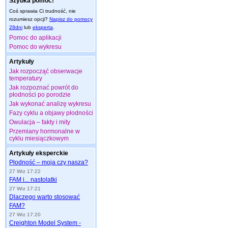
Szybka pomoc!
Coś sprawia Ci trudność, nie
rozumiesz opcji?
Napisz do pomocy
28dni
lub
eksperta
.
Pomoc do aplikacji
Pomoc do wykresu
Artykuły
Jak rozpocząć obserwacje
temperatury
Jak rozpoznać powrót do
płodności po porodzie
Jak wykonać analizę wykresu
Fazy cyklu a objawy płodności
Owulacja – fakty i mity
Przemiany hormonalne w
cyklu miesiączkowym
Artykuły eksperckie
Płodność – moja czy nasza?
27 Wrz 17:22
FAM i... nastolatki
27 Wrz 17:21
Dlaczego warto stosować
FAM?
27 Wrz 17:20
Creighton Model System -