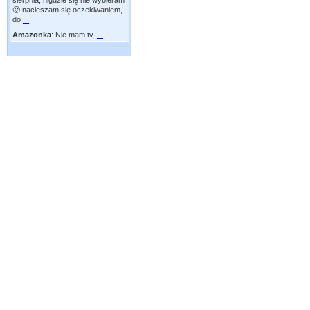
sierpnia, nigdzie się nie wybieram
🙂 nacieszam się oczekiwaniem,
do
...
Amazonka
:
Nie mam tv.
...