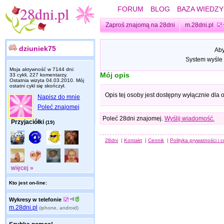
FORUM
BLOG
BAZA WIEDZY
Zaproś znajomą na 28dni
m.28dni.pl
dziuniek75
Aby
System wyśle 
Moja aktywność w 7144 dni:
Mój opis
33 cykli, 227 komentarzy.
Ostatnia wizyta
04.03.2010
. Mój
ostatni cykl się skończył.
Opis tej osoby jest dostępny wyłącznie dla
Napisz do mnie
Poleć znajomej
Poleć 28dni znajomej.
Wyślij wiadomość.
Przyjaciółki
(19)
28dni
|
Kontakt
|
Cennik
|
Polityka prywatności i 
więcej »
Kto jest on-line:
Wykresy w telefonie
m.28dni.pl
(iphone, android)