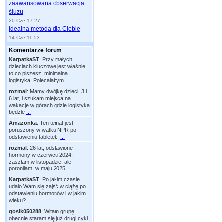
zaawansowana obserwacja
śluzu
20 Cze 17:27
Idealna metoda dla Ciebie
14 Cze 11:53
Komentarze forum
KarpatkaST
:
Przy małych
dzieciach kluczowe jest właśnie
to co piszesz, minimalna
logistyka. Polecałabym
...
rozmal
:
Mamy dwójkę dzieci, 3 i
6 lat, i szukam miejsca na
wakacje w górach gdzie logistyka
będzie
...
Amazonka
:
Ten temat jest
poruszony w wątku NPR po
odstawieniu tabletek.
...
rozmal
:
26 lat, odstawione
hormony w czerwcu 2024,
zaszłam w listopadzie, ale
poroniłam, w maju 2025
...
KarpatkaST
:
Po jakim czasie
udało Wam się zajść w ciążę po
odstawieniu hormonów i w jakim
wieku?
...
gosik050288
:
Witam grupę
obecnie staram się już drugi cykl