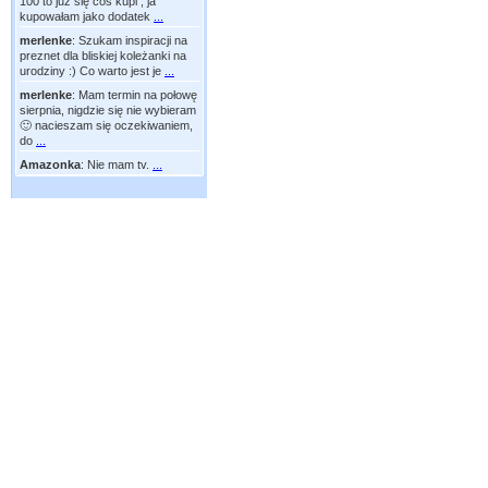
100 to już się coś kupi , ja
kupowałam jako dodatek
...
merlenke
:
Szukam inspiracji na
preznet dla bliskiej koleżanki na
urodziny :) Co warto jest je
...
merlenke
:
Mam termin na połowę
sierpnia, nigdzie się nie wybieram
🙂 nacieszam się oczekiwaniem,
do
...
Amazonka
:
Nie mam tv.
...