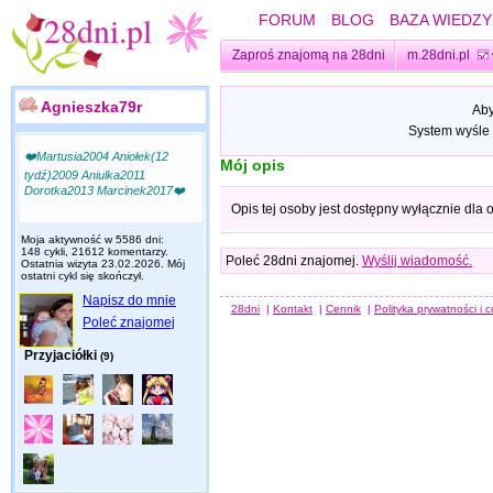
FORUM
BLOG
BAZA WIEDZY
Zaproś znajomą na 28dni
m.28dni.pl
Agnieszka79r
Aby
System wyśle 
❤️Martusia2004 Aniołek(12
Mój opis
tydź)2009 Aniulka2011
Dorotka2013 Marcinek2017❤️
Opis tej osoby jest dostępny wyłącznie dla
Moja aktywność w 5586 dni:
148 cykli, 21612 komentarzy.
Poleć 28dni znajomej.
Wyślij wiadomość.
Ostatnia wizyta
23.02.2026
. Mój
ostatni cykl się skończył.
Napisz do mnie
28dni
|
Kontakt
|
Cennik
|
Polityka prywatności i 
Poleć znajomej
Przyjaciółki
(9)