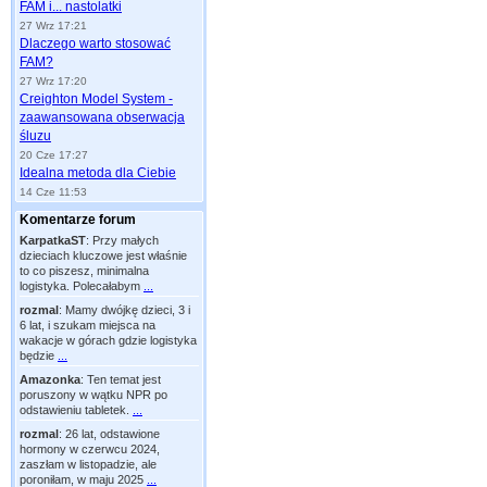
FAM i... nastolatki
27 Wrz 17:21
Dlaczego warto stosować
FAM?
27 Wrz 17:20
Creighton Model System -
zaawansowana obserwacja
śluzu
20 Cze 17:27
Idealna metoda dla Ciebie
14 Cze 11:53
Komentarze forum
KarpatkaST
:
Przy małych
dzieciach kluczowe jest właśnie
to co piszesz, minimalna
logistyka. Polecałabym
...
rozmal
:
Mamy dwójkę dzieci, 3 i
6 lat, i szukam miejsca na
wakacje w górach gdzie logistyka
będzie
...
Amazonka
:
Ten temat jest
poruszony w wątku NPR po
odstawieniu tabletek.
...
rozmal
:
26 lat, odstawione
hormony w czerwcu 2024,
zaszłam w listopadzie, ale
poroniłam, w maju 2025
...