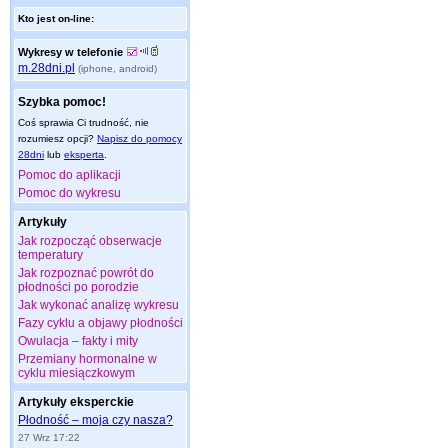
Kto jest on-line:
Wykresy w telefonie
m.28dni.pl
(iphone, android)
Szybka pomoc!
Coś sprawia Ci trudność, nie
rozumiesz opcji?
Napisz do pomocy
28dni
lub
eksperta
.
Pomoc do aplikacji
Pomoc do wykresu
Artykuły
Jak rozpocząć obserwacje
temperatury
Jak rozpoznać powrót do
płodności po porodzie
Jak wykonać analizę wykresu
Fazy cyklu a objawy płodności
Owulacja – fakty i mity
Przemiany hormonalne w
cyklu miesiączkowym
Artykuły eksperckie
Płodność – moja czy nasza?
27 Wrz 17:22