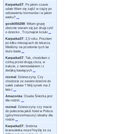
KarpatkaST
:
Po jakim czasie
udało Wam się zajść w ciążę po
odstawieniu hormonów i w jakim
wieku?
...
gosik050288
:
Witam grupę
obecnie staram się już drugi cykl
o dziecko . Trzymajcie kciuki
...
KarpatkaST
:
2,5 roku. Poszłam
po kilku miesiącach do lekarza.
Mieliśmy na przełomie tych lat
dużo bada
...
KarpatkaST
:
Tak, chodziłam z
córką przed drugą cisza, w
trakcie, z niemowlakiem i z
dwójką bawiących
...
rozmal
:
Dziewczyny, Czy
chodzicie ze swoimi dziećmi do
salek zabaw ? Mój synek ma 2
lata (
...
Amazonka
:
Osada Śnieżka jest
dla rodzin.
...
rozmal
:
Dziewczyny czy macie
do polecenia jakiś hotel w Polsce
(góry/morze/mazury) idealny dla
rodzin
...
KarpatkaST
:
Srebrna
bransoletka moze?myślę że za