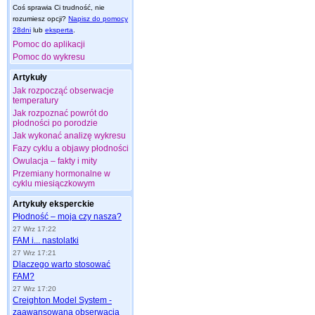
Coś sprawia Ci trudność, nie
rozumiesz opcji?
Napisz do pomocy
28dni
lub
eksperta
.
Pomoc do aplikacji
Pomoc do wykresu
Artykuły
Jak rozpocząć obserwacje
temperatury
Jak rozpoznać powrót do
płodności po porodzie
Jak wykonać analizę wykresu
Fazy cyklu a objawy płodności
Owulacja – fakty i mity
Przemiany hormonalne w
cyklu miesiączkowym
Artykuły eksperckie
Płodność – moja czy nasza?
27 Wrz 17:22
FAM i... nastolatki
27 Wrz 17:21
Dlaczego warto stosować
FAM?
27 Wrz 17:20
Creighton Model System -
zaawansowana obserwacja