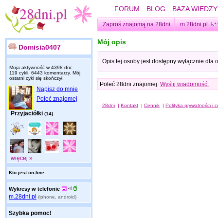
FORUM
BLOG
BAZA WIEDZY
Zaproś znajomą na 28dni
m.28dni.pl
Mój opis
Domisia0407
Opis tej osoby jest dostępny wyłącznie dla
Moja aktywność w 4398 dni:
119 cykli, 6443 komentarzy. Mój
ostatni cykl się skończył.
Poleć 28dni znajomej.
Wyślij wiadomość.
Napisz do mnie
Poleć znajomej
28dni
|
Kontakt
|
Cennik
|
Polityka prywatności i 
Przyjaciółki
(14)
więcej »
Kto jest on-line:
Wykresy w telefonie
m.28dni.pl
(iphone, android)
Szybka pomoc!