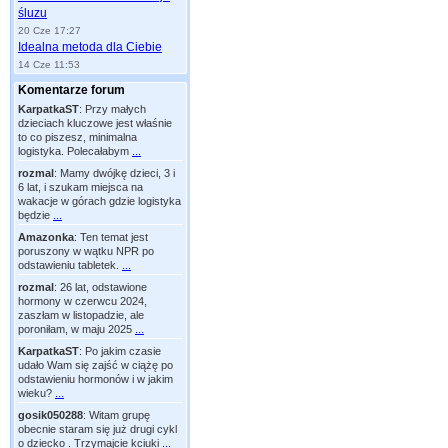
śluzu
20 Cze 17:27
Idealna metoda dla Ciebie
14 Cze 11:53
Komentarze forum
KarpatkaST
:
Przy małych
dzieciach kluczowe jest właśnie
to co piszesz, minimalna
logistyka. Polecałabym
...
rozmal
:
Mamy dwójkę dzieci, 3 i
6 lat, i szukam miejsca na
wakacje w górach gdzie logistyka
będzie
...
Amazonka
:
Ten temat jest
poruszony w wątku NPR po
odstawieniu tabletek.
...
rozmal
:
26 lat, odstawione
hormony w czerwcu 2024,
zaszłam w listopadzie, ale
poroniłam, w maju 2025
...
KarpatkaST
:
Po jakim czasie
udało Wam się zajść w ciążę po
odstawieniu hormonów i w jakim
wieku?
...
gosik050288
:
Witam grupę
obecnie staram się już drugi cykl
o dziecko . Trzymajcie kciuki
...