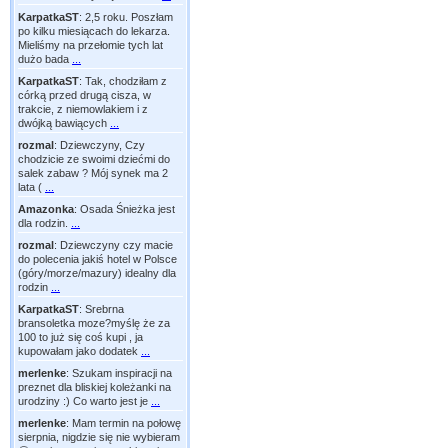
KarpatkaST
:
2,5 roku. Poszłam
po kilku miesiącach do lekarza.
Mieliśmy na przełomie tych lat
dużo bada
...
KarpatkaST
:
Tak, chodziłam z
córką przed drugą cisza, w
trakcie, z niemowlakiem i z
dwójką bawiących
...
rozmal
:
Dziewczyny, Czy
chodzicie ze swoimi dziećmi do
salek zabaw ? Mój synek ma 2
lata (
...
Amazonka
:
Osada Śnieżka jest
dla rodzin.
...
rozmal
:
Dziewczyny czy macie
do polecenia jakiś hotel w Polsce
(góry/morze/mazury) idealny dla
rodzin
...
KarpatkaST
:
Srebrna
bransoletka moze?myślę że za
100 to już się coś kupi , ja
kupowałam jako dodatek
...
merlenke
:
Szukam inspiracji na
preznet dla bliskiej koleżanki na
urodziny :) Co warto jest je
...
merlenke
:
Mam termin na połowę
sierpnia, nigdzie się nie wybieram