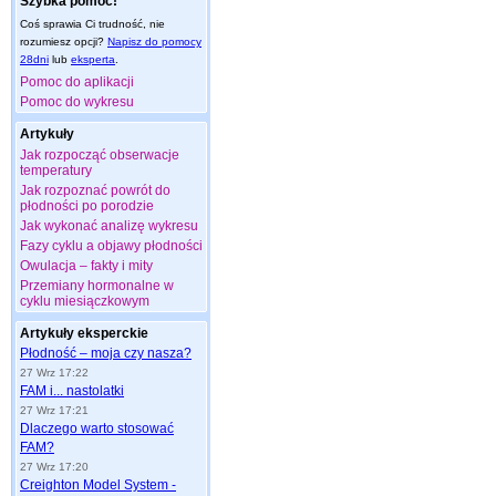
Szybka pomoc!
Coś sprawia Ci trudność, nie
rozumiesz opcji?
Napisz do pomocy
28dni
lub
eksperta
.
Pomoc do aplikacji
Pomoc do wykresu
Artykuły
Jak rozpocząć obserwacje
temperatury
Jak rozpoznać powrót do
płodności po porodzie
Jak wykonać analizę wykresu
Fazy cyklu a objawy płodności
Owulacja – fakty i mity
Przemiany hormonalne w
cyklu miesiączkowym
Artykuły eksperckie
Płodność – moja czy nasza?
27 Wrz 17:22
FAM i... nastolatki
27 Wrz 17:21
Dlaczego warto stosować
FAM?
27 Wrz 17:20
Creighton Model System -