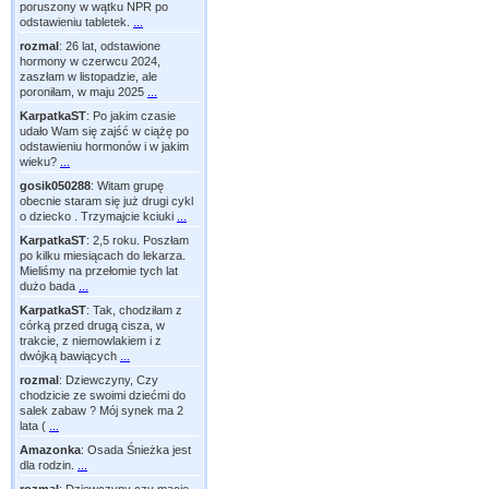
poruszony w wątku NPR po
odstawieniu tabletek.
...
rozmal
:
26 lat, odstawione
hormony w czerwcu 2024,
zaszłam w listopadzie, ale
poroniłam, w maju 2025
...
KarpatkaST
:
Po jakim czasie
udało Wam się zajść w ciążę po
odstawieniu hormonów i w jakim
wieku?
...
gosik050288
:
Witam grupę
obecnie staram się już drugi cykl
o dziecko . Trzymajcie kciuki
...
KarpatkaST
:
2,5 roku. Poszłam
po kilku miesiącach do lekarza.
Mieliśmy na przełomie tych lat
dużo bada
...
KarpatkaST
:
Tak, chodziłam z
córką przed drugą cisza, w
trakcie, z niemowlakiem i z
dwójką bawiących
...
rozmal
:
Dziewczyny, Czy
chodzicie ze swoimi dziećmi do
salek zabaw ? Mój synek ma 2
lata (
...
Amazonka
:
Osada Śnieżka jest
dla rodzin.
...