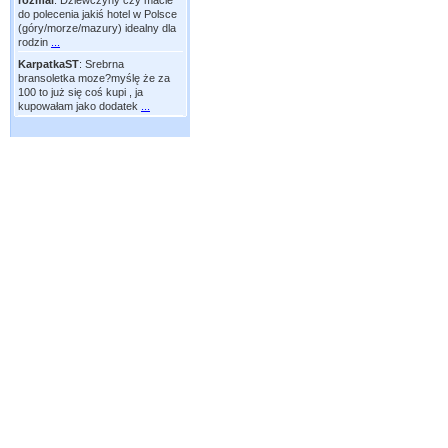
rozmal
:
Dziewczyny czy macie
do polecenia jakiś hotel w Polsce
(góry/morze/mazury) idealny dla
rodzin
...
KarpatkaST
:
Srebrna
bransoletka moze?myślę że za
100 to już się coś kupi , ja
kupowałam jako dodatek
...