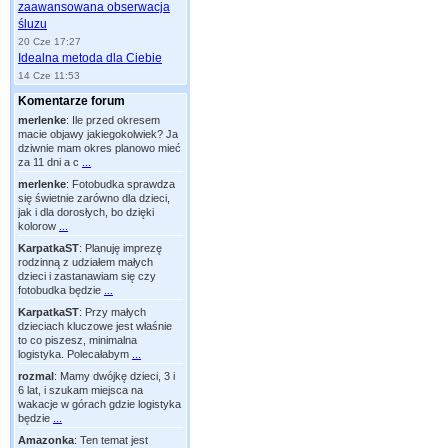
zaawansowana obserwacja
śluzu
20 Cze 17:27
Idealna metoda dla Ciebie
14 Cze 11:53
Komentarze forum
merlenke
:
Ile przed okresem
macie objawy jakiegokolwiek? Ja
dziwnie mam okres planowo mieć
za 11 dni a c
...
merlenke
:
Fotobudka sprawdza
się świetnie zarówno dla dzieci,
jak i dla dorosłych, bo dzięki
kolorow
...
KarpatkaST
:
Planuję imprezę
rodzinną z udziałem małych
dzieci i zastanawiam się czy
fotobudka będzie
...
KarpatkaST
:
Przy małych
dzieciach kluczowe jest właśnie
to co piszesz, minimalna
logistyka. Polecałabym
...
rozmal
:
Mamy dwójkę dzieci, 3 i
6 lat, i szukam miejsca na
wakacje w górach gdzie logistyka
będzie
...
Amazonka
:
Ten temat jest