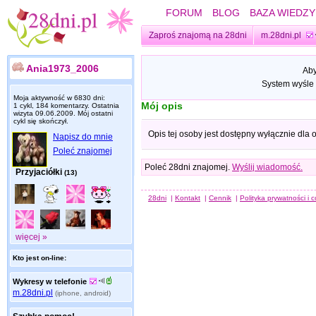
FORUM
BLOG
BAZA WIEDZY
Zaproś znajomą na 28dni
m.28dni.pl
Ania1973_2006
Aby
System wyśle 
Moja aktywność w 6830 dni:
Mój opis
1 cykl, 184 komentarzy. Ostatnia
wizyta
09.06.2009
. Mój ostatni
cykl się skończył.
Opis tej osoby jest dostępny wyłącznie dla
Napisz do mnie
Poleć znajomej
Poleć 28dni znajomej.
Wyślij wiadomość.
Przyjaciółki
(13)
28dni
|
Kontakt
|
Cennik
|
Polityka prywatności i 
więcej »
Kto jest on-line:
Wykresy w telefonie
m.28dni.pl
(iphone, android)