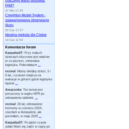
Dlaczego warto stosować
FAM?
27 Wrz 17:20
Creighton Model System -
zaawansowana obserwacja
śluzu
20 Cze 17:27
Idealna metoda dla Ciebie
14 Cze 11:53
Komentarze forum
KarpatkaST
:
Przy małych
dzieciach kluczowe jest właśnie
to co piszesz, minimalna
logistyka. Polecałabym
...
rozmal
:
Mamy dwójkę dzieci, 3 i
6 lat, i szukam miejsca na
wakacje w górach gdzie logistyka
będzie
...
Amazonka
:
Ten temat jest
poruszony w wątku NPR po
odstawieniu tabletek.
...
rozmal
:
26 lat, odstawione
hormony w czerwcu 2024,
zaszłam w listopadzie, ale
poroniłam, w maju 2025
...
KarpatkaST
:
Po jakim czasie
udało Wam się zajść w ciążę po