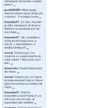
odstawieniu hormonów i w jakim
wieku?
...
gosik050288
:
Witam grupę
obecnie staram się już drugi cykl
o dziecko . Trzymajcie kciuki
...
KarpatkaST
:
2,5 roku. Poszłam
po kilku miesiącach do lekarza.
Mieliśmy na przełomie tych lat
dużo bada
...
KarpatkaST
:
Tak, chodziłam z
córką przed drugą cisza, w
trakcie, z niemowlakiem i z
dwójką bawiących
...
rozmal
:
Dziewczyny, Czy
chodzicie ze swoimi dziećmi do
salek zabaw ? Mój synek ma 2
lata (
...
Amazonka
:
Osada Śnieżka jest
dla rodzin.
...
rozmal
:
Dziewczyny czy macie
do polecenia jakiś hotel w Polsce
(góry/morze/mazury) idealny dla
rodzin
...
KarpatkaST
:
Srebrna
bransoletka moze?myślę że za
100 to już się coś kupi , ja
kupowałam jako dodatek
...
merlenke
:
Szukam inspiracji na