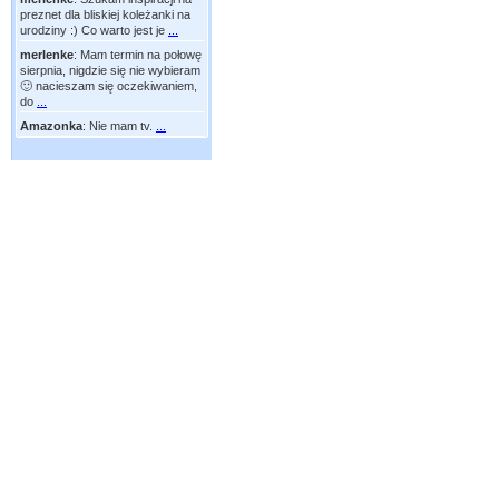
preznet dla bliskiej koleżanki na
urodziny :) Co warto jest je
...
merlenke
:
Mam termin na połowę
sierpnia, nigdzie się nie wybieram
🙂 nacieszam się oczekiwaniem,
do
...
Amazonka
:
Nie mam tv.
...