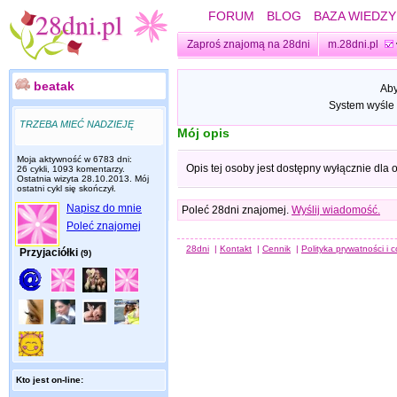
FORUM
BLOG
BAZA WIEDZY
Zaproś znajomą na 28dni
m.28dni.pl
beatak
Aby
System wyśle 
TRZEBA MIEĆ NADZIEJĘ
Mój opis
Moja aktywność w 6783 dni:
Opis tej osoby jest dostępny wyłącznie dla
26 cykli, 1093 komentarzy.
Ostatnia wizyta
28.10.2013
. Mój
ostatni cykl się skończył.
Napisz do mnie
Poleć 28dni znajomej.
Wyślij wiadomość.
Poleć znajomej
28dni
|
Kontakt
|
Cennik
|
Polityka prywatności i 
Przyjaciółki
(9)
Kto jest on-line: