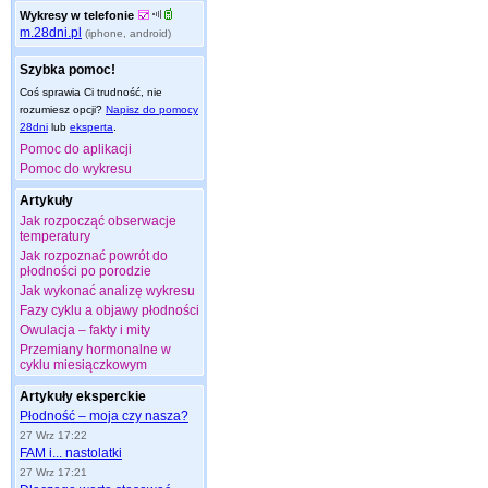
Wykresy w telefonie
m.28dni.pl
(iphone, android)
Szybka pomoc!
Coś sprawia Ci trudność, nie
rozumiesz opcji?
Napisz do pomocy
28dni
lub
eksperta
.
Pomoc do aplikacji
Pomoc do wykresu
Artykuły
Jak rozpocząć obserwacje
temperatury
Jak rozpoznać powrót do
płodności po porodzie
Jak wykonać analizę wykresu
Fazy cyklu a objawy płodności
Owulacja – fakty i mity
Przemiany hormonalne w
cyklu miesiączkowym
Artykuły eksperckie
Płodność – moja czy nasza?
27 Wrz 17:22
FAM i... nastolatki
27 Wrz 17:21