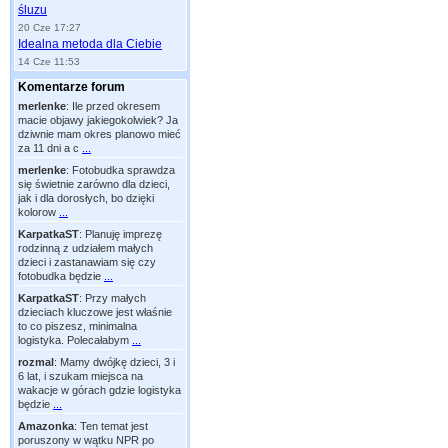
śluzu
20 Cze 17:27
Idealna metoda dla Ciebie
14 Cze 11:53
Komentarze forum
merlenke
:
Ile przed okresem
macie objawy jakiegokolwiek? Ja
dziwnie mam okres planowo mieć
za 11 dni a c
...
merlenke
:
Fotobudka sprawdza
się świetnie zarówno dla dzieci,
jak i dla dorosłych, bo dzięki
kolorow
...
KarpatkaST
:
Planuję imprezę
rodzinną z udziałem małych
dzieci i zastanawiam się czy
fotobudka będzie
...
KarpatkaST
:
Przy małych
dzieciach kluczowe jest właśnie
to co piszesz, minimalna
logistyka. Polecałabym
...
rozmal
:
Mamy dwójkę dzieci, 3 i
6 lat, i szukam miejsca na
wakacje w górach gdzie logistyka
będzie
...
Amazonka
:
Ten temat jest
poruszony w wątku NPR po