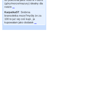
do polecenia jakiś hotel w Polsce
(góry/morze/mazury) idealny dla
rodzin
...
KarpatkaST
:
Srebrna
bransoletka moze?myślę że za
100 to już się coś kupi , ja
kupowałam jako dodatek
...