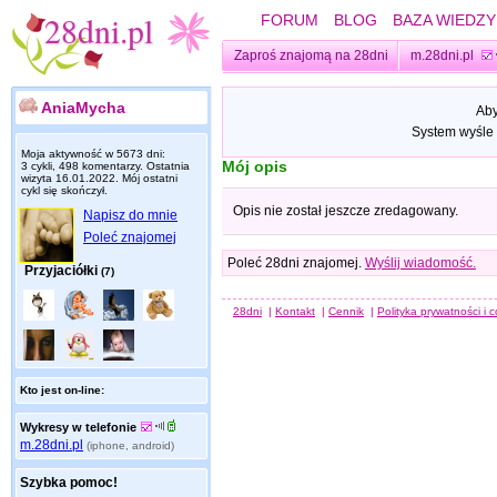
FORUM
BLOG
BAZA WIEDZY
Zaproś znajomą na 28dni
m.28dni.pl
AniaMycha
Aby
System wyśle 
Moja aktywność w 5673 dni:
Mój opis
3 cykli, 498 komentarzy. Ostatnia
wizyta
16.01.2022
. Mój ostatni
cykl się skończył.
Opis nie został jeszcze zredagowany.
Napisz do mnie
Poleć znajomej
Poleć 28dni znajomej.
Wyślij wiadomość.
Przyjaciółki
(7)
28dni
|
Kontakt
|
Cennik
|
Polityka prywatności i 
Kto jest on-line:
Wykresy w telefonie
m.28dni.pl
(iphone, android)
Szybka pomoc!