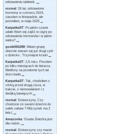
odstawieniu tabletek.
...
rozmal
:
26 lat, odstawione
hormony w czerwcu 2024,
zaszłam w listopadzie, ale
poroniłam, w maju 2025
...
KarpatkaST
:
Po jakim czasie
udało Wam się zajść w ciążę po
odstawieniu hormonów i w jakim
wieku?
...
gosik050288
:
Witam grupę
obecnie staram się już drugi cykl
o dziecko . Trzymajcie kciuki
...
KarpatkaST
:
2,5 roku. Poszłam
po kilku miesiącach do lekarza.
Mieliśmy na przełomie tych lat
dużo bada
...
KarpatkaST
:
Tak, chodziłam z
córką przed drugą cisza, w
trakcie, z niemowlakiem i z
dwójką bawiących
...
rozmal
:
Dziewczyny, Czy
chodzicie ze swoimi dziećmi do
salek zabaw ? Mój synek ma 2
lata (
...
Amazonka
:
Osada Śnieżka jest
dla rodzin.
...
rozmal
:
Dziewczyny czy macie