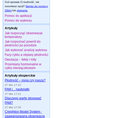
Coś sprawia Ci trudność, nie
rozumiesz opcji?
Napisz do pomocy
28dni
lub
eksperta
.
Pomoc do aplikacji
Pomoc do wykresu
Artykuły
Jak rozpocząć obserwacje
temperatury
Jak rozpoznać powrót do
płodności po porodzie
Jak wykonać analizę wykresu
Fazy cyklu a objawy płodności
Owulacja – fakty i mity
Przemiany hormonalne w
cyklu miesiączkowym
Artykuły eksperckie
Płodność – moja czy nasza?
27 Wrz 17:22
FAM i... nastolatki
27 Wrz 17:21
Dlaczego warto stosować
FAM?
27 Wrz 17:20
Creighton Model System -
zaawansowana obserwacja