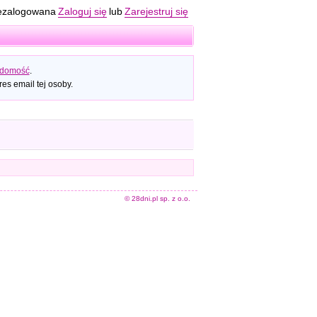
ezalogowana
Zaloguj się
lub
Zarejestruj się
adomość
.
es email tej osoby.
© 28dni.pl sp. z o.o.