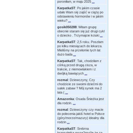
poroniłam, w maju 2025
...
KarpatkaST
:
Po jakim czasie
udało Wam się zajść w ciążę po
odstawieniu hormonów i w jakim
wieku?
...
gosik050288
:
Witam grupę
obecnie staram się już drugi cykl
o dziecko . Trzymajcie kciuki
...
KarpatkaST
:
2,5 roku. Poszłam
po kilku miesiącach do lekarza.
Mieliśmy na przełomie tych lat
dużo bada
...
KarpatkaST
:
Tak, chodziłam z
córką przed drugą cisza, w
trakcie, z niemowlakiem i z
dwójką bawiących
...
rozmal
:
Dziewczyny, Czy
chodzicie ze swoimi dziećmi do
salek zabaw ? Mój synek ma 2
lata (
...
Amazonka
:
Osada Śnieżka jest
dla rodzin.
...
rozmal
:
Dziewczyny czy macie
do polecenia jakiś hotel w Polsce
(góry/morze/mazury) idealny dla
rodzin
...
KarpatkaST
:
Srebrna
bransoletka moze?myślę że za