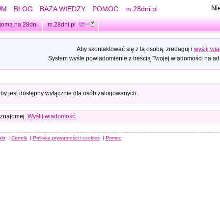
Ni
UM
BLOG
BAZA WIEDZY
POMOC
m.28dni.pl
jomą na 28dni
m.28dni.pl
Aby skontaktować się z tą osobą, zredaguj i
wyślij wi
System wyśle powiadomienie z treścią Twojej wiadomości na adr
oby jest dostępny wyłącznie dla osób zalogowanych.
 znajomej.
Wyślij wiadomość.
akt
|
Cennik
|
Polityka prywatności i cookies
|
Pomoc