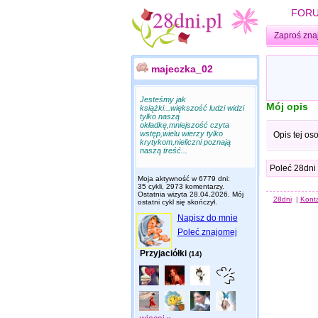
FOR
Zaproś zna
majeczka_02
Jesteśmy jak
Mój opis
książki...większość ludzi widzi
tylko naszą
okładkę,mniejszość czyta
wstęp,wielu wierzy tylko
Opis tej os
krytykom,nieliczni poznają
naszą treść...
Poleć 28dni
Moja aktywność w 6779 dni:
35 cykli, 2973 komentarzy.
Ostatnia wizyta
28.04.2026
. Mój
28dni
|
Kont
ostatni cykl się skończył.
Napisz do mnie
Poleć znajomej
Przyjaciółki
(14)