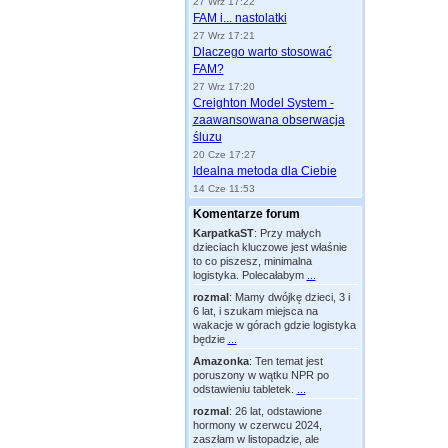
27 Wrz 17:22
FAM i... nastolatki
27 Wrz 17:21
Dlaczego warto stosować
FAM?
27 Wrz 17:20
Creighton Model System -
zaawansowana obserwacja
śluzu
20 Cze 17:27
Idealna metoda dla Ciebie
14 Cze 11:53
Komentarze forum
KarpatkaST
:
Przy małych
dzieciach kluczowe jest właśnie
to co piszesz, minimalna
logistyka. Polecałabym
...
rozmal
:
Mamy dwójkę dzieci, 3 i
6 lat, i szukam miejsca na
wakacje w górach gdzie logistyka
będzie
...
Amazonka
:
Ten temat jest
poruszony w wątku NPR po
odstawieniu tabletek.
...
rozmal
:
26 lat, odstawione
hormony w czerwcu 2024,
zaszłam w listopadzie, ale