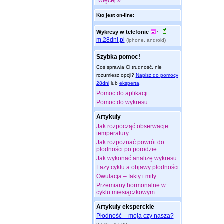
więcej »
Kto jest on-line:
Wykresy w telefonie
m.28dni.pl
(iphone, android)
Szybka pomoc!
Coś sprawia Ci trudność, nie
rozumiesz opcji?
Napisz do pomocy
28dni
lub
eksperta
.
Pomoc do aplikacji
Pomoc do wykresu
Artykuły
Jak rozpocząć obserwacje
temperatury
Jak rozpoznać powrót do
płodności po porodzie
Jak wykonać analizę wykresu
Fazy cyklu a objawy płodności
Owulacja – fakty i mity
Przemiany hormonalne w
cyklu miesiączkowym
Artykuły eksperckie
Płodność – moja czy nasza?