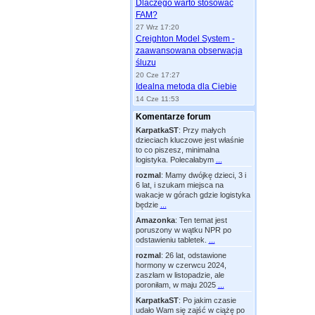
Dlaczego warto stosować
FAM?
27 Wrz 17:20
Creighton Model System -
zaawansowana obserwacja
śluzu
20 Cze 17:27
Idealna metoda dla Ciebie
14 Cze 11:53
Komentarze forum
KarpatkaST
:
Przy małych
dzieciach kluczowe jest właśnie
to co piszesz, minimalna
logistyka. Polecałabym
...
rozmal
:
Mamy dwójkę dzieci, 3 i
6 lat, i szukam miejsca na
wakacje w górach gdzie logistyka
będzie
...
Amazonka
:
Ten temat jest
poruszony w wątku NPR po
odstawieniu tabletek.
...
rozmal
:
26 lat, odstawione
hormony w czerwcu 2024,
zaszłam w listopadzie, ale
poroniłam, w maju 2025
...
KarpatkaST
:
Po jakim czasie
udało Wam się zajść w ciążę po