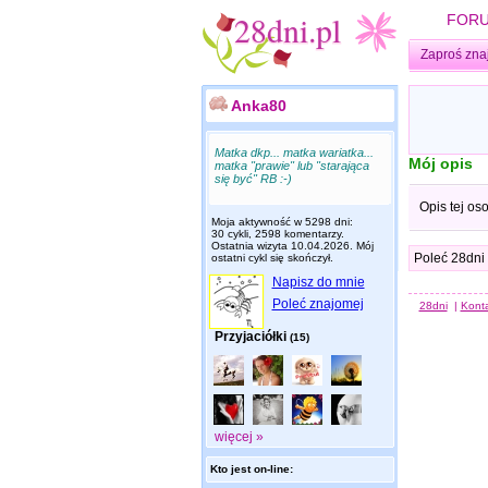
FOR
Zaproś zna
Anka80
Matka dkp... matka wariatka...
Mój opis
matka "prawie" lub "starająca
się być" RB :-)
Opis tej os
Moja aktywność w 5298 dni:
30 cykli, 2598 komentarzy.
Ostatnia wizyta
10.04.2026
. Mój
Poleć 28dni
ostatni cykl się skończył.
Napisz do mnie
Poleć znajomej
28dni
|
Kont
Przyjaciółki
(15)
więcej »
Kto jest on-line: