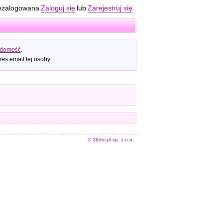
ezalogowana
Zaloguj się
lub
Zarejestruj się
adomość
.
es email tej osoby.
© 28dni.pl sp. z o.o.