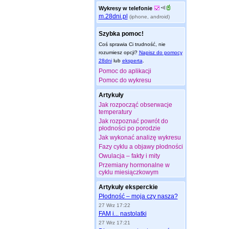
Wykresy w telefonie
m.28dni.pl
(iphone, android)
Szybka pomoc!
Coś sprawia Ci trudność, nie
rozumiesz opcji?
Napisz do pomocy
28dni
lub
eksperta
.
Pomoc do aplikacji
Pomoc do wykresu
Artykuły
Jak rozpocząć obserwacje
temperatury
Jak rozpoznać powrót do
płodności po porodzie
Jak wykonać analizę wykresu
Fazy cyklu a objawy płodności
Owulacja – fakty i mity
Przemiany hormonalne w
cyklu miesiączkowym
Artykuły eksperckie
Płodność – moja czy nasza?
27 Wrz 17:22
FAM i... nastolatki
27 Wrz 17:21