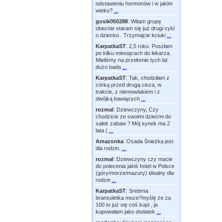
odstawieniu hormonów i w jakim
wieku?
...
gosik050288
:
Witam grupę
obecnie staram się już drugi cykl
o dziecko . Trzymajcie kciuki
...
KarpatkaST
:
2,5 roku. Poszłam
po kilku miesiącach do lekarza.
Mieliśmy na przełomie tych lat
dużo bada
...
KarpatkaST
:
Tak, chodziłam z
córką przed drugą cisza, w
trakcie, z niemowlakiem i z
dwójką bawiących
...
rozmal
:
Dziewczyny, Czy
chodzicie ze swoimi dziećmi do
salek zabaw ? Mój synek ma 2
lata (
...
Amazonka
:
Osada Śnieżka jest
dla rodzin.
...
rozmal
:
Dziewczyny czy macie
do polecenia jakiś hotel w Polsce
(góry/morze/mazury) idealny dla
rodzin
...
KarpatkaST
:
Srebrna
bransoletka moze?myślę że za
100 to już się coś kupi , ja
kupowałam jako dodatek
...