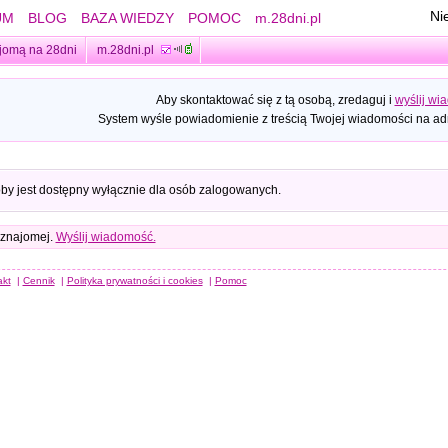
Ni
UM
BLOG
BAZA WIEDZY
POMOC
m.28dni.pl
jomą na 28dni
m.28dni.pl
Aby skontaktować się z tą osobą, zredaguj i
wyślij wi
System wyśle powiadomienie z treścią Twojej wiadomości na adr
oby jest dostępny wyłącznie dla osób zalogowanych.
 znajomej.
Wyślij wiadomość.
akt
|
Cennik
|
Polityka prywatności i cookies
|
Pomoc