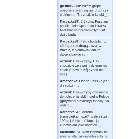
gosik050288
:
Witam grupę
obecnie staram się już drugi cykl
o dziecko . Trzymajcie kciuki
...
KarpatkaST
:
2,5 roku. Poszłam
po kilku miesiącach do lekarza.
Mieliśmy na przełomie tych lat
dużo bada
...
KarpatkaST
:
Tak, chodziłam z
córką przed drugą cisza, w
trakcie, z niemowlakiem i z
dwójką bawiących
...
rozmal
:
Dziewczyny, Czy
chodzicie ze swoimi dziećmi do
salek zabaw ? Mój synek ma 2
lata (
...
Amazonka
:
Osada Śnieżka jest
dla rodzin.
...
rozmal
:
Dziewczyny czy macie
do polecenia jakiś hotel w Polsce
(góry/morze/mazury) idealny dla
rodzin
...
KarpatkaST
:
Srebrna
bransoletka moze?myślę że za
100 to już się coś kupi , ja
kupowałam jako dodatek
...
merlenke
:
Szukam inspiracji na
preznet dla bliskiej koleżanki na