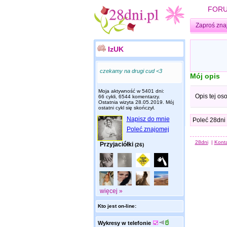
FOR
Zaproś zna
IzUK
czekamy na drugi cud <3
Mój opis
Moja aktywność w 5401 dni:
Opis tej os
66 cykli, 6544 komentarzy.
Ostatnia wizyta
28.05.2019
. Mój
ostatni cykl się skończył.
Napisz do mnie
Poleć 28dni
Poleć znajomej
28dni
|
Kont
Przyjaciółki
(26)
więcej »
Kto jest on-line:
Wykresy w telefonie