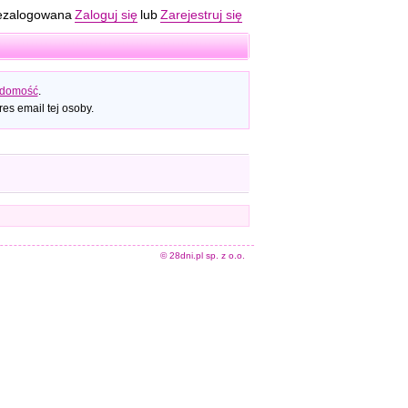
ezalogowana
Zaloguj się
lub
Zarejestruj się
adomość
.
es email tej osoby.
© 28dni.pl sp. z o.o.