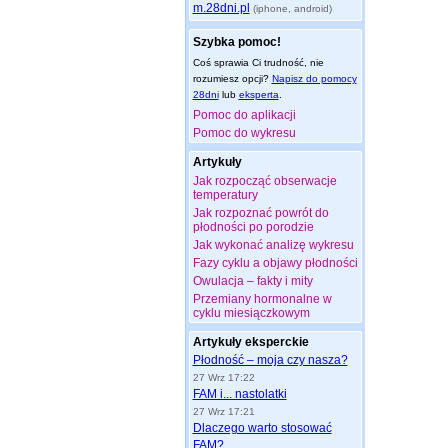
m.28dni.pl
(iphone, android)
Szybka pomoc!
Coś sprawia Ci trudność, nie
rozumiesz opcji?
Napisz do pomocy
28dni
lub
eksperta
.
Pomoc do aplikacji
Pomoc do wykresu
Artykuły
Jak rozpocząć obserwacje
temperatury
Jak rozpoznać powrót do
płodności po porodzie
Jak wykonać analizę wykresu
Fazy cyklu a objawy płodności
Owulacja – fakty i mity
Przemiany hormonalne w
cyklu miesiączkowym
Artykuły eksperckie
Płodność – moja czy nasza?
27 Wrz 17:22
FAM i... nastolatki
27 Wrz 17:21
Dlaczego warto stosować
FAM?