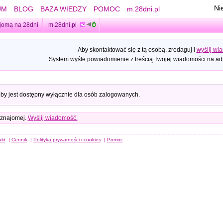
Ni
UM
BLOG
BAZA WIEDZY
POMOC
m.28dni.pl
jomą na 28dni
m.28dni.pl
Aby skontaktować się z tą osobą, zredaguj i
wyślij wi
System wyśle powiadomienie z treścią Twojej wiadomości na adr
oby jest dostępny wyłącznie dla osób zalogowanych.
 znajomej.
Wyślij wiadomość.
akt
|
Cennik
|
Polityka prywatności i cookies
|
Pomoc