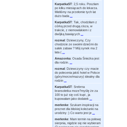
KarpatkaST
:
2,5 roku. Poszłam
po kilku miesiącach do lekarza.
Mieliśmy na przełomie tych lat
dużo bada
...
KarpatkaST
:
Tak, chodziłam z
córką przed drugą cisza, w
trakcie, z niemowlakiem i z
dwójką bawiących
...
rozmal
:
Dziewczyny, Czy
chodzicie ze swoimi dziećmi do
salek zabaw ? Mój synek ma 2
lata (
...
Amazonka
:
Osada Śnieżka jest
dla rodzin.
...
rozmal
:
Dziewczyny czy macie
do polecenia jakiś hotel w Polsce
(góry/morze/mazury) idealny dla
rodzin
...
KarpatkaST
:
Srebrna
bransoletka moze?myślę że za
100 to już się coś kupi , ja
kupowałam jako dodatek
...
merlenke
:
Szukam inspiracji na
preznet dla bliskiej koleżanki na
urodziny :) Co warto jest je
...
merlenke
:
Mam termin na połowę
sierpnia, nigdzie się nie wybieram