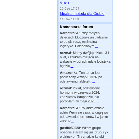
śluzu
20 Cze 17:27
Idealna metoda dla Ciebie
14 Cze 11:53
Komentarze forum
KarpatkaST
:
Przy małych
dzieciach kluczowe jest właśnie
to co piszesz, minimalna
logistyka. Polecałabym
...
rozmal
:
Mamy dwójkę dzieci, 3 i
6 lat, i szukam miejsca na
wakacje w górach gdzie logistyka
będzie
...
Amazonka
:
Ten temat jest
poruszony w wątku NPR po
odstawieniu tabletek.
...
rozmal
:
26 lat, odstawione
hormony w czerwcu 2024,
zaszłam w listopadzie, ale
poroniłam, w maju 2025
...
KarpatkaST
:
Po jakim czasie
udało Wam się zajść w ciążę po
odstawieniu hormonów i w jakim
wieku?
...
gosik050288
:
Witam grupę
obecnie staram się już drugi cykl
o dziecko . Trzymajcie kciuki
...