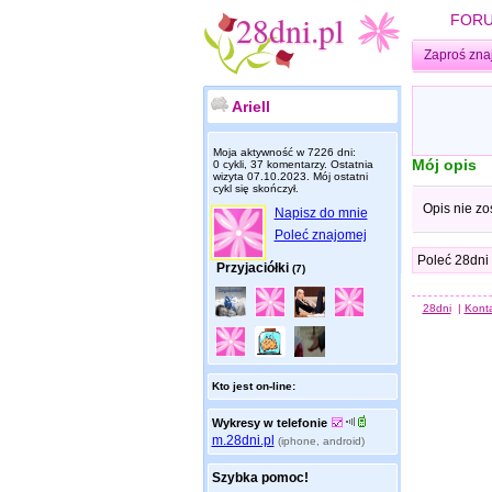
FOR
Zaproś zna
Ariell
Moja aktywność w 7226 dni:
Mój opis
0 cykli, 37 komentarzy. Ostatnia
wizyta
07.10.2023
. Mój ostatni
cykl się skończył.
Opis nie zo
Napisz do mnie
Poleć znajomej
Poleć 28dni
Przyjaciółki
(7)
28dni
|
Kont
Kto jest on-line:
Wykresy w telefonie
m.28dni.pl
(iphone, android)
Szybka pomoc!