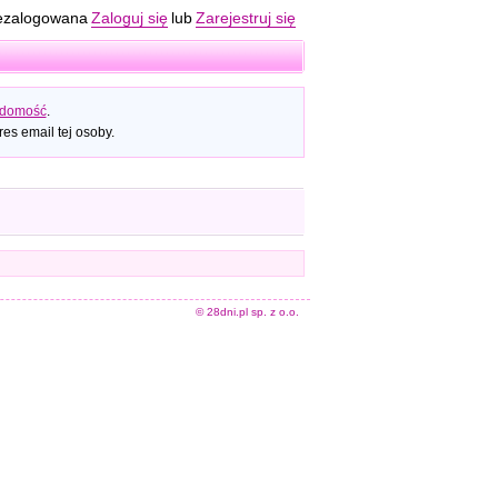
ezalogowana
Zaloguj się
lub
Zarejestruj się
adomość
.
es email tej osoby.
© 28dni.pl sp. z o.o.