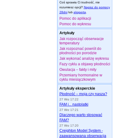
Coś sprawia Ci trudność, nie
rozumiesz opcji?
Napisz do pomocy
28dni
lub
eksperta
.
Pomoc do aplikacji
Pomoc do wykresu
Artykuły
Jak rozpocząć obserwacje
temperatury
Jak rozpoznać powrót do
płodności po porodzie
Jak wykonać analizę wykresu
Fazy cyklu a objawy płodności
Owulacja – fakty i mity
Przemiany hormonalne w
cyklu miesiączkowym
Artykuły eksperckie
Płodność – moja czy nasza?
27 Wrz 17:22
FAM i... nastolatki
27 Wrz 17:21
Dlaczego warto stosować
FAM?
27 Wrz 17:20
Creighton Model System -
zaawansowana obserwacja