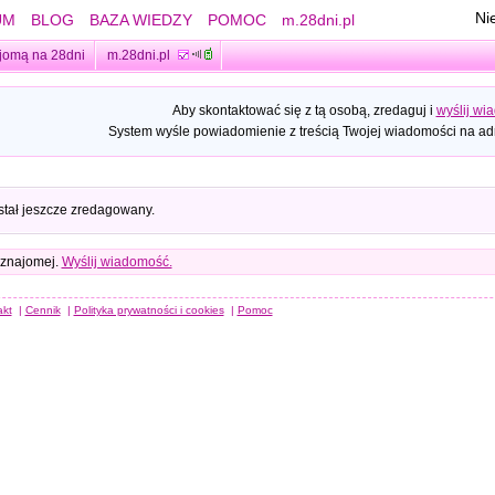
Ni
UM
BLOG
BAZA WIEDZY
POMOC
m.28dni.pl
jomą na 28dni
m.28dni.pl
Aby skontaktować się z tą osobą, zredaguj i
wyślij wi
System wyśle powiadomienie z treścią Twojej wiadomości na adr
stał jeszcze zredagowany.
 znajomej.
Wyślij wiadomość.
akt
|
Cennik
|
Polityka prywatności i cookies
|
Pomoc