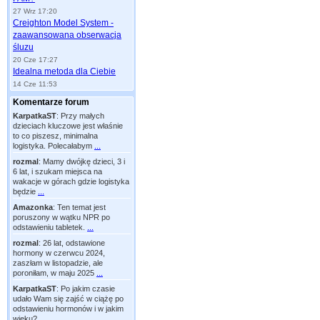
27 Wrz 17:20
Creighton Model System -
zaawansowana obserwacja
śluzu
20 Cze 17:27
Idealna metoda dla Ciebie
14 Cze 11:53
Komentarze forum
KarpatkaST
:
Przy małych
dzieciach kluczowe jest właśnie
to co piszesz, minimalna
logistyka. Polecałabym
...
rozmal
:
Mamy dwójkę dzieci, 3 i
6 lat, i szukam miejsca na
wakacje w górach gdzie logistyka
będzie
...
Amazonka
:
Ten temat jest
poruszony w wątku NPR po
odstawieniu tabletek.
...
rozmal
:
26 lat, odstawione
hormony w czerwcu 2024,
zaszłam w listopadzie, ale
poroniłam, w maju 2025
...
KarpatkaST
:
Po jakim czasie
udało Wam się zajść w ciążę po
odstawieniu hormonów i w jakim
wieku?
...