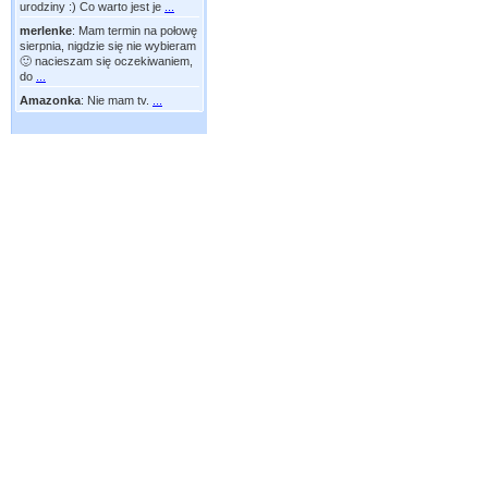
urodziny :) Co warto jest je
...
merlenke
:
Mam termin na połowę
sierpnia, nigdzie się nie wybieram
🙂 nacieszam się oczekiwaniem,
do
...
Amazonka
:
Nie mam tv.
...