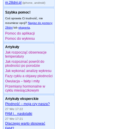
m.28dni.pl
(iphone, android)
Szybka pomoc!
Coś sprawia Ci trudność, nie
rozumiesz opcji?
Napisz do pomocy
28dni
lub
eksperta
.
Pomoc do aplikacji
Pomoc do wykresu
Artykuły
Jak rozpocząć obserwacje
temperatury
Jak rozpoznać powrót do
płodności po porodzie
Jak wykonać analizę wykresu
Fazy cyklu a objawy płodności
Owulacja – fakty i mity
Przemiany hormonalne w
cyklu miesiączkowym
Artykuły eksperckie
Płodność – moja czy nasza?
27 Wrz 17:22
FAM i... nastolatki
27 Wrz 17:21
Dlaczego warto stosować
FAM?