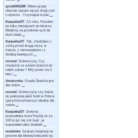
gosik050288
:
Witam grupę
obecnie staram się już drugi cykl
o dziecko . Trzymajcie kciuki
...
KarpatkaST
:
2,5 roku. Poszłam
po kilku miesiącach do lekarza.
Mieliśmy na przełomie tych lat
dużo bada
...
KarpatkaST
:
Tak, chodziłam z
córką przed drugą cisza, w
trakcie, z niemowlakiem i z
dwójką bawiących
...
rozmal
:
Dziewczyny, Czy
chodzicie ze swoimi dziećmi do
salek zabaw ? Mój synek ma 2
lata (
...
Amazonka
:
Osada Śnieżka jest
dla rodzin.
...
rozmal
:
Dziewczyny czy macie
do polecenia jakiś hotel w Polsce
(góry/morze/mazury) idealny dla
rodzin
...
KarpatkaST
:
Srebrna
bransoletka moze?myślę że za
100 to już się coś kupi , ja
kupowałam jako dodatek
...
merlenke
:
Szukam inspiracji na
preznet dla bliskiej koleżanki na