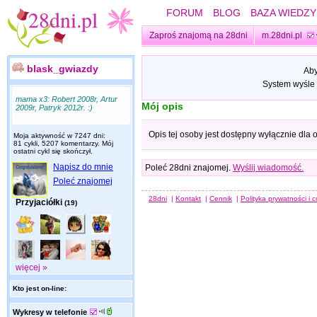
FORUM
BLOG
BAZA WIEDZY
Zaproś znajomą na 28dni
m.28dni.pl
blask_gwiazdy
Aby
System wyśle 
mama x3: Robert 2008r, Artur
Mój opis
2009r, Patryk 2012r. :)
Opis tej osoby jest dostępny wyłącznie dla
Moja aktywność w 7247 dni:
81 cykli, 5207 komentarzy. Mój
ostatni cykl się skończył.
Napisz do mnie
Poleć 28dni znajomej.
Wyślij wiadomość.
Poleć znajomej
28dni
|
Kontakt
|
Cennik
|
Polityka prywatności i 
Przyjaciółki
(19)
więcej »
Kto jest on-line:
Wykresy w telefonie